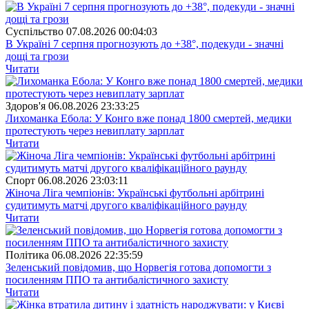
Суспiльство
07.08.2026 00:04:03
В Україні 7 серпня прогнозують до +38°, подекуди - значні
дощі та грози
Читати
Здоров'я
06.08.2026 23:33:25
Лихоманка Ебола: У Конго вже понад 1800 смертей, медики
протестують через невиплату зарплат
Читати
Спорт
06.08.2026 23:03:11
Жіноча Ліга чемпіонів: Українські футбольні арбітрині
судитимуть матчі другого кваліфікаційного раунду
Читати
Полiтика
06.08.2026 22:35:59
Зеленський повідомив, що Норвегія готова допомогти з
посиленням ППО та антибалістичного захисту
Читати