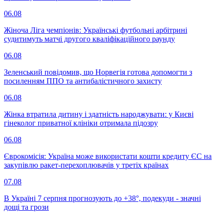
06.08
Жіноча Ліга чемпіонів: Українські футбольні арбітрині
судитимуть матчі другого кваліфікаційного раунду
06.08
Зеленський повідомив, що Норвегія готова допомогти з
посиленням ППО та антибалістичного захисту
06.08
Жінка втратила дитину і здатність народжувати: у Києві
гінеколог приватної клініки отримала підозру
06.08
Єврокомісія: Україна може використати кошти кредиту ЄС на
закупівлю ракет-перехоплювачів у третіх країнах
07.08
В Україні 7 серпня прогнозують до +38°, подекуди - значні
дощі та грози