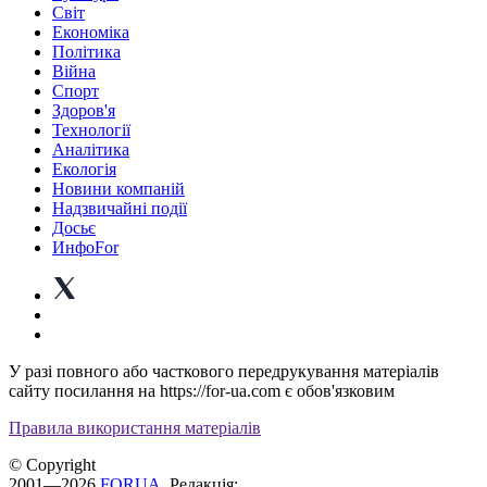
Світ
Економіка
Політика
Війна
Спорт
Здоров'я
Технології
Аналітика
Екологія
Новини компаній
Надзвичайні події
Досьє
ИнфоFor
У разі повного або часткового передрукування матеріалів
сайту посилання на https://for-ua.com є обов'язковим
Правила використання матеріалів
© Copyright
2001—2026
FORUA
. Редакція: