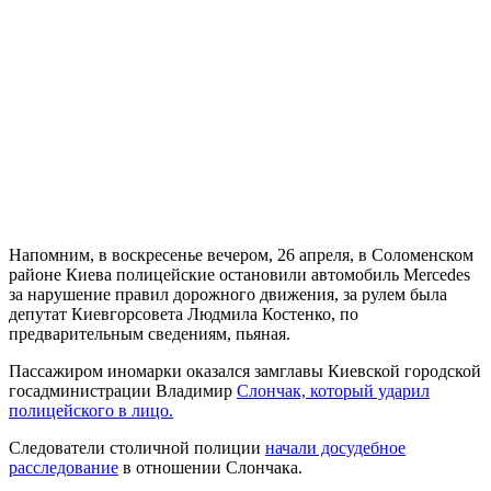
Напомним, в воскресенье вечером, 26 апреля, в Соломенском
районе Киева полицейские остановили автомобиль Mercedes
за нарушение правил дорожного движения, за рулем была
депутат Киевгорсовета Людмила Костенко, по
предварительным сведениям, пьяная.
Пассажиром иномарки оказался замглавы Киевской городской
госадминистрации Владимир
Слончак, который ударил
полицейского в лицо.
Следователи столичной полиции
начали досудебное
расследование
в отношении Слончака.