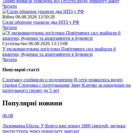
Трамп вимагає пояснень від Гегсета щодо дефіциту ракет
Читати
Війна
06.08.2026 13:50:28
Сили оборони уразили два НПЗ у РФ
Читати
Суспiльство
06.08.2026 13:13:08
У екскомандувача логістики Повітряних сил знайшли 6
квартир, будинки та апартаменти в Буковелі
Читати
Популярнi статтi
Слончаку сообщили о подозрении
В сети появилось видео
стычки Слончака с патрульными
Заму Кличко за нападение на
патрульного грозит до 5 лет
Популярнi новини
06.08
Лихоманка Ебола: У Конго вже понад 1800 смертей, медики
протестують через невиплату зарплат