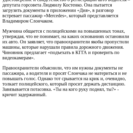
депутата горсовета Людмилу Костенко. Она пытается
загрузить документы в приложении «Дия», в разговор
встревает пассажир «Mercedes», который представляется
Владимиром Слончаком.
Мужчина общается с полицейскими на повышенных тонах,
утверждая, что не понимает, на каких основаниях остановили
их авто. Он заявляет, что правоохранители якобы пропустили
машины, которые нарушали правила дорожного движения.
Чиновник предлагает «подъехать в КГГА и проверить по
видеокамерам».
Правоохранители объяснили, что им нужны документы не
пассажира, а водителя и просят Слончака не материться и не
повышать голос. Однако тот срывается на крик и, очевидно,
толкает полицейского, который просит держать дистанцию.
Завязывается потасовка. «Ты на кого руку поднял, ты?» -
кричит задержанный.