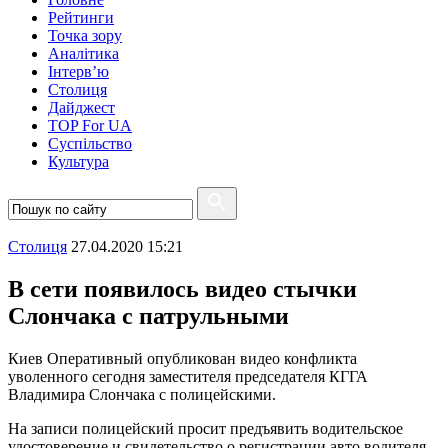
Рейтинги
Точка зору
Аналітика
Інтерв’ю
Столиця
Дайджест
TOP For UA
Суспiльство
Культура
Столиця
27.04.2020 15:21
В сети появилось видео стычки
Слончака с патрульными
Киев Оперативный опубликован видео конфликта
уволенного сегодня заместителя председателя КГГА
Владимира Слончака с полицейскими.
На записи полицейский просит предъявить водительское
удостоверение и свидетельство о регистрации авто водителя –