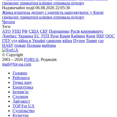
Надзвичайні події
06.08.2026 22:05:30
Жінка втратила дитину і здатність народжувати: у Києві
гінеколог приватної клініки отримала підозру
Читати
Теги
АТО
УПЦ
РФ
США
СБУ
Порошенко
Росія
коронавирус
Донбасс
Украина
ЕС
ДТП
Рада
Крым
Кабмин
Киев
НБУ
ООС
ГПУ
суд
війна в Україні
санкции
війна
Путин
Трамп
газ
НАБУ
пожар
Польша
выборы
© Copyright
2001—2026
FORUA
. Редакція:
mail@for-ua.com
Головне
Рейтинги
Точка зору
Енергетика
Інтерв’ю
Столиця
Дайджест
TOP For UA
Суспiльство
Культура