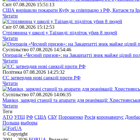
Свiт
07.08.2026 15:51:13
США вирішили покарати Кубу за співпрацю з РФ, Китаєм та І
Читати
Свiт
07.08.2026 15:12:53
Стрілянина у школі у Таїланді: підліток убив 8 людей
Читати
Суспiльство
07.08.2026 14:54:46
Операція «Чесний призов»: на Закарпатті зник майже цілий пол
Читати
Полiтика
07.08.2026 14:25:32
ЄС затвердив нові санкції проти РФ
Читати
Суспiльство
07.08.2026 14:06:35
Мавіки, зарядні станції та апарати для реанімації: Християнс
Читати
Теги
АТО
УПЦ
РФ
США
СБУ
Порошенко
Росія
коронавирус
Донба
Польша
выборы
© Copyright
2001—2026
FORUA
. Редакція: