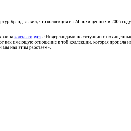
тур Бранд заявил, что коллекция из 24 похищенных в 2005 году
Украина
контактирует
с Нидерландами по ситуации с похищенными
 как имеющую отношение к той коллекции, которая пропала неск
и мы над этим работаем».