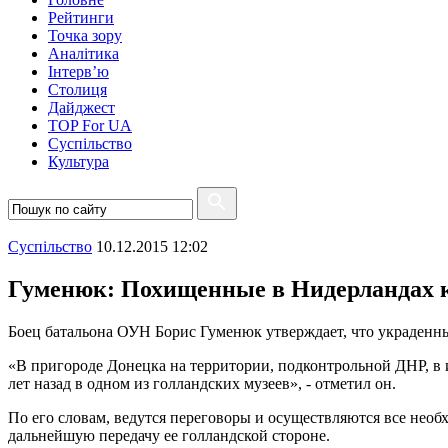
Рейтинги
Точка зору
Аналітика
Інтерв’ю
Столиця
Дайджест
TOP For UA
Суспiльство
Культура
Суспiльство
10.12.2015 12:02
Гуменюк: Похищенные в Нидерландах 
Боец батальона ОУН Борис Гуменюк утверждает, что украденны
«В пригороде Донецка на территории, подконтрольной ДНР, в
лет назад в одном из голландских музеев», - отметил он.
По его словам, ведутся переговоры и осуществляются все нео
дальнейшую передачу ее голландской стороне.