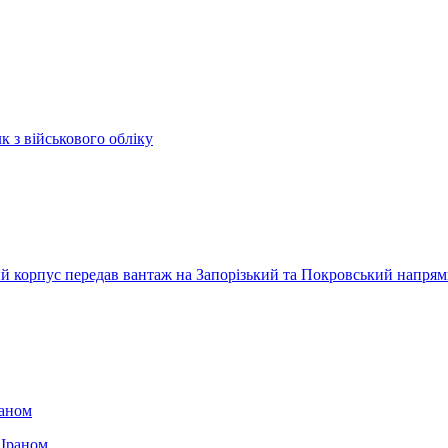
к з військового обліку
ький корпус передав вантаж на Запорізький та Покровський напря
раном