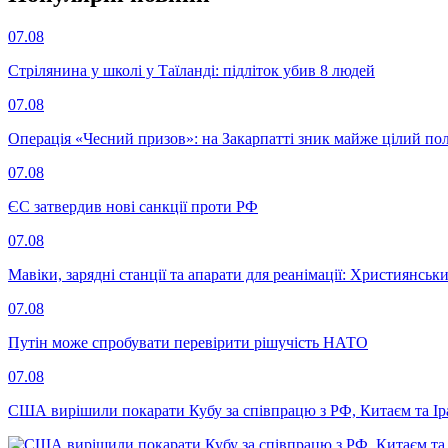
07.08
Стрілянина у школі у Таїланді: підліток убив 8 людей
07.08
Операція «Чесний призов»: на Закарпатті зник майже цілий пол
07.08
ЄС затвердив нові санкції проти РФ
07.08
Мавіки, зарядні станції та апарати для реанімації: Християнс
07.08
Путін може спробувати перевірити рішучість НАТО
07.08
США вирішили покарати Кубу за співпрацю з РФ, Китаєм та І