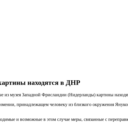
картины находятся в ДНР
е из музея Западной Фрисландии (Нидерланды) картины находятс
 имении, принадлежащем человеку из близкого окружения Януко
бходимые и возможные в этом случае меры, связанные с перепра