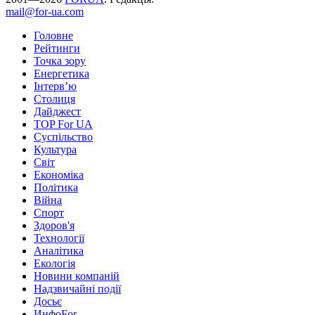
mail@for-ua.com
Головне
Рейтинги
Точка зору
Енергетика
Інтерв’ю
Столиця
Дайджест
TOP For UA
Суспiльство
Культура
Світ
Економіка
Політика
Війна
Спорт
Здоров'я
Технології
Аналітика
Екологія
Новини компаній
Надзвичайні події
Досьє
ИнфоFor