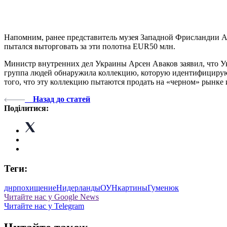
Напомним, ранее представитель музея Западной Фрисландии Ар
пытался выторговать за эти полотна EUR50 млн.
Министр внутренних дел Украины Арсен Аваков заявил, что 
группа людей обнаружила коллекцию, которую идентифицируют
того, что эту коллекцию пытаются продать на «черном» рынке 
Назад до статей
Поділитися:
Теги:
днр
похищение
Нидерланды
ОУН
картины
Гуменюк
Читайте нас у Google News
Читайте нас у Telegram