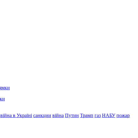
мки
війна в Україні
санкции
війна
Путин
Трамп
газ
НАБУ
пожар