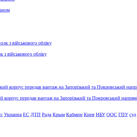
раном
к з військового обліку
ький корпус передав вантаж на Запорізький та Покровський напря
сс
Украина
ЕС
ДТП
Рада
Крым
Кабмин
Киев
НБУ
ООС
ГПУ
суд