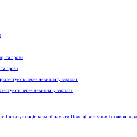
 та грози
тестують через невиплату зарплат
їни
Інститут національної пам'яти Польщі виступив із заявою щод