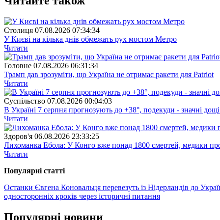
Читайте також
Столиця
07.08.2026 07:34:34
У Києві на кілька днів обмежать рух мостом Метро
Читати
Головне
07.08.2026 06:31:34
Трамп дав зрозуміти, що Україна не отримає ракети для Patriot
Читати
Суспiльство
07.08.2026 00:04:03
В Україні 7 серпня прогнозують до +38°, подекуди - значні дощі
Читати
Здоров'я
06.08.2026 23:33:25
Лихоманка Ебола: У Конго вже понад 1800 смертей, медики про
Читати
Популярнi статтi
Останки Євгена Коновальця перевезуть із Нідерландів до Укра
односторонніх кроків через історичні питання
Популярнi новини