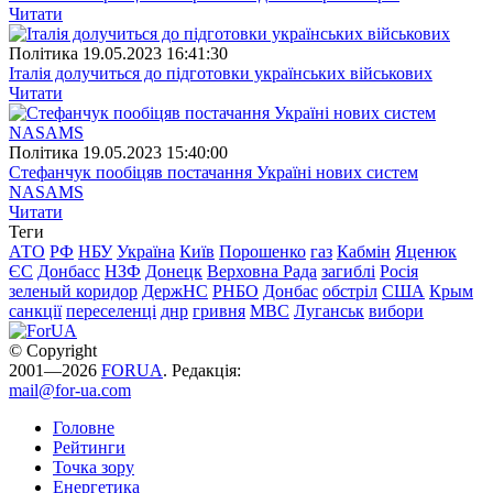
Читати
Полiтика
19.05.2023 16:41:30
Італія долучиться до підготовки українських військових
Читати
Полiтика
19.05.2023 15:40:00
Стефанчук пообіцяв постачання Україні нових систем
NASAMS
Читати
Теги
АТО
РФ
НБУ
Україна
Київ
Порошенко
газ
Кабмін
Яценюк
ЄС
Донбасс
НЗФ
Донецк
Верховна Рада
загиблі
Росія
зеленый коридор
ДержНС
РНБО
Донбас
обстріл
США
Крым
санкції
переселенці
днр
гривня
МВС
Луганськ
вибори
© Copyright
2001—2026
FORUA
. Редакція:
mail@for-ua.com
Головне
Рейтинги
Точка зору
Енергетика