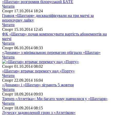
«Шахтар» розгромив білоруський БАТЕ
Читати
Спорт
17.10.2014 18:24
Гравця «Шахтаря» дискваліфікували на три матчі за
нецензурну лайку
Читати
Спорт
15.10.2014 12:45
ФК «Шахтар» почав компенсувати вартість абонементів на
матчі
Читати
Спорт
06.10.2014 08:33
«Динамо» з мінімальною перевагою обіграло «Шахтар»
Читати
Спорт
01.10.2014 08:02
«Шахтар» втрачає перемогу над «Порту»
Читати
Спорт
22.09.2014 16:04
«Динамо» і «Шахтар» зіграють 5 жовтня
Читати
Спорт
18.09.2014 09:03
Тренер «Атлетіка»: Ми багато чому навчилися у «Шахтаря»
Читати
Спорт
18.09.2014 08:15
Луческу задоволений грою з «Атлетіком»