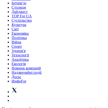
Інтерв’ю
Столиця
Дайджест
TOP For UA
Суспiльство
Культура
Світ
Економіка
Політика
Війна
Спорт
Здоров'я
Технології
Аналітика
Екологія
Новини компаній
Надзвичайні події
Досьє
ИнфоFor