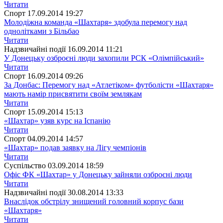
Читати
Спорт
17.09.2014 19:27
Молодіжна команда «Шахтаря» здобула перемогу над
однолітками з Більбао
Читати
Надзвичайні події
16.09.2014 11:21
У Донецьку озброєні люди захопили РСК «Олімпійський»
Читати
Спорт
16.09.2014 09:26
За Донбас: Перемогу над «Атлетіком» футболісти «Шахтаря»
мають намір присвятити своїм землякам
Читати
Спорт
15.09.2014 15:13
«Шахтар» узяв курс на Іспанію
Читати
Спорт
04.09.2014 14:57
«Шахтар» подав заявку на Лігу чемпіонів
Читати
Суспiльство
03.09.2014 18:59
Офіс ФК «Шахтар» у Донецьку зайняли озброєні люди
Читати
Надзвичайні події
30.08.2014 13:33
Внаслідок обстрілу знищений головний корпус бази
«Шахтаря»
Читати