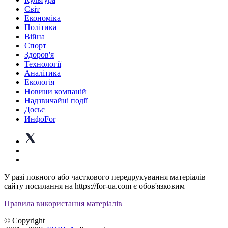
Світ
Економіка
Політика
Війна
Спорт
Здоров'я
Технології
Аналітика
Екологія
Новини компаній
Надзвичайні події
Досьє
ИнфоFor
У разі повного або часткового передрукування матеріалів
сайту посилання на https://for-ua.com є обов'язковим
Правила використання матеріалів
© Copyright