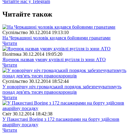
Читайте нас у Telegram
Читайте також
Суспiльство
30.12.2014 19:13:10
На Черкащині чоловік кидався бойовими гранатами
Читати
Полiтика
30.12.2014 19:05:20
Яценюк назвав умову купівлі вугілля із зони АТО
Читати
Суспiльство
30.12.2014 18:52:44
У новорічну ніч громадський порядок забезпечуватимуть
понад дев'ять тисяч правоохоронців
Читати
Свiт
30.12.2014 18:42:38
У Пакистані Boeing з 172 пасажирами на борту здійснив
аварійну посадку
Читати