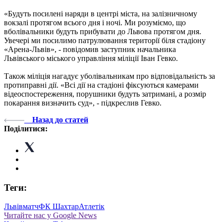
«Будуть посилені наряди в центрі міста, на залізничному
вокзалі протягом всього дня і ночі. Ми розуміємо, що
вболівальники будуть прибувати до Львова протягом дня.
Увечері ми посилимо патрулювання території біля стадіону
«Арена-Львів», - повідомив заступник начальника
Львівського міського управління міліції Іван Гевко.
Також міліція нагадує уболівальникам про відповідальність за
протиправні дії. «Всі дії на стадіоні фіксуються камерами
відеоспостереження, порушники будуть затримані, а розмір
покарання визначить суд», - підкреслив Гевко.
Назад до статей
Поділитися:
Теги:
Львів
матч
ФК Шахтар
Атлетік
Читайте нас у Google News