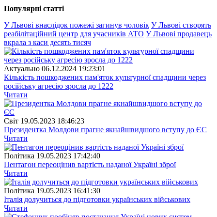
Популярнi статтi
У Львові внаслідок пожежі загинув чоловік
У Львові створять
реабілітаційний центр для учасників АТО
У Львові продавець
вкрала з каси десять тисяч
Актуально
06.12.2024 19:23:01
Кількість пошкоджених пам'яток культурної спадщини через
російську агресію зросла до 1222
Читати
Свiт
19.05.2023 18:46:23
Президентка Молдови прагне якнайшвидшого вступу до ЄС
Читати
Полiтика
19.05.2023 17:42:40
Пентагон переоцінив вартість наданої Україні зброї
Читати
Полiтика
19.05.2023 16:41:30
Італія долучиться до підготовки українських військових
Читати