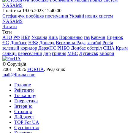
Полiтика
19.05.2023 15:40:00
Стефанчук пообіцяв постачання Україні нових систем
NASAMS
Читати
Теги
АТО
РФ
НБУ
Україна
Київ
Порошенко
газ
Кабмін
Яценюк
ЄС
Донбасс
НЗФ
Донецк
Верховна Рада
загиблі
Росія
зеленый коридор
ДержНС
РНБО
Донбас
обстріл
США
Крым
санкції
переселенці
днр
гривня
МВС
Луганськ
вибори
© Copyright
2001—2026
FORUA
. Редакція:
mail@for-ua.com
Головне
Рейтинги
Точка зору
Енергетика
Інтерв’ю
Столиця
Дайджест
TOP For UA
Суспiльство
Культура