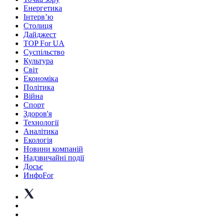
Енергетика
Інтерв’ю
Столиця
Дайджест
TOP For UA
Суспiльство
Культура
Світ
Економіка
Політика
Війна
Спорт
Здоров'я
Технології
Аналітика
Екологія
Новини компаній
Надзвичайні події
Досьє
ИнфоFor