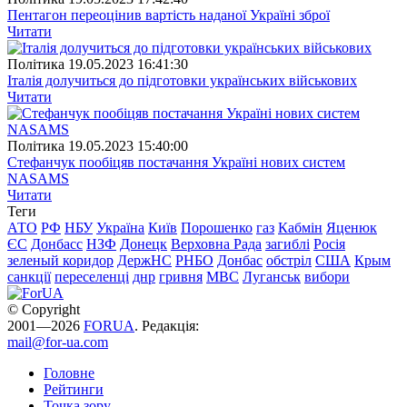
Пентагон переоцінив вартість наданої Україні зброї
Читати
Полiтика
19.05.2023 16:41:30
Італія долучиться до підготовки українських військових
Читати
Полiтика
19.05.2023 15:40:00
Стефанчук пообіцяв постачання Україні нових систем
NASAMS
Читати
Теги
АТО
РФ
НБУ
Україна
Київ
Порошенко
газ
Кабмін
Яценюк
ЄС
Донбасс
НЗФ
Донецк
Верховна Рада
загиблі
Росія
зеленый коридор
ДержНС
РНБО
Донбас
обстріл
США
Крым
санкції
переселенці
днр
гривня
МВС
Луганськ
вибори
© Copyright
2001—2026
FORUA
. Редакція:
mail@for-ua.com
Головне
Рейтинги
Точка зору