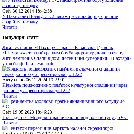
Свiт
30.12.2014 18:42:38
У Пакистані Boeing з 172 пасажирами на борту здійснив
аварійну посадку
Читати
Популярнi статтi
Ліга чемпіонів: «Шахтар» зіграє з «Баварією»
Гравець
«Шахтаря» став найкращим бомбардиром групового етапу
Ліги чемпіонів
Стали відомі потенційні суперники «Шахтаря»
у плей-оф Ліги чемпіонів
Актуально
06.12.2024 19:23:01
Кількість пошкоджених пам'яток культурної спадщини через
російську агресію зросла до 1222
Читати
Свiт
19.05.2023 18:46:23
Президентка Молдови прагне якнайшвидшого вступу до ЄС
Читати
Полiтика
19.05.2023 17:42:40