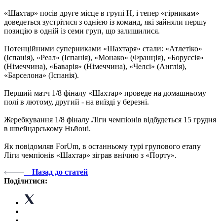
«Шахтар» посів друге місце в групі Н, і тепер «гірникам»
доведеться зустрітися з однією із команд, які зайняли першу
позицію в одній із семи груп, що залишилися.
Потенційними суперниками «Шахтаря» стали: «Атлетіко»
(Іспанія), «Реал» (Іспанія), «Монако» (Франція), «Боруссія»
(Німеччина), «Баварія» (Німеччина), «Челсі» (Англія),
«Барселона» (Іспанія).
Перший матч 1/8 фіналу «Шахтар» проведе на домашньому
полі в лютому, другий - на виїзді у березні.
Жеребкування 1/8 фіналу Ліги чемпіонів відбудеться 15 грудня
в швейцарському Ньйоні.
Як повідомляв ForUm, в останньому турі групового етапу
Ліги чемпіонів «Шахтар» зіграв внічию з «Порту».
Назад до статей
Поділитися: