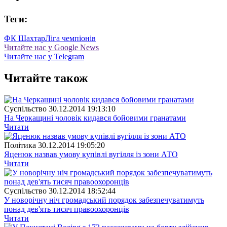
Теги:
ФК Шахтар
Ліга чемпіонів
Читайте нас у Google News
Читайте нас у Telegram
Читайте також
Суспiльство
30.12.2014 19:13:10
На Черкащині чоловік кидався бойовими гранатами
Читати
Полiтика
30.12.2014 19:05:20
Яценюк назвав умову купівлі вугілля із зони АТО
Читати
Суспiльство
30.12.2014 18:52:44
У новорічну ніч громадський порядок забезпечуватимуть
понад дев'ять тисяч правоохоронців
Читати