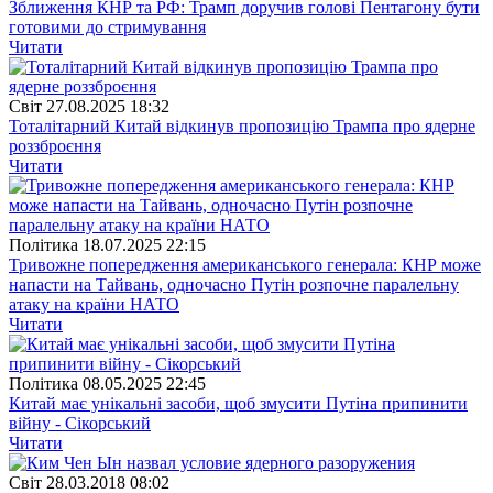
Зближення КНР та РФ: Трамп доручив голові Пентагону бути
готовими до стримування
Читати
Свiт
27.08.2025 18:32
Тоталітарний Китай відкинув пропозицію Трампа про ядерне
роззброєння
Читати
Полiтика
18.07.2025 22:15
Тривожне попередження американського генерала: КНР може
напасти на Тайвань, одночасно Путін розпочне паралельну
атаку на країни НАТО
Читати
Полiтика
08.05.2025 22:45
Китай має унікальні засоби, щоб змусити Путіна припинити
війну - Сікорський
Читати
Свiт
28.03.2018 08:02