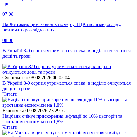
грн
07.08
На Житомирщині чоловік помер у ТЦК після медогляду,
розпочато розслідування
08.08
В Україні 8-9 серпня утримається спека, в неділю очікуються
дощі та грози
Суспiльство
08.08.2026 00:02:04
В Україні 8-9 серпня утримається спека, в неділю очікуються
дощі та грози
Читати
Економіка
07.08.2026 23:29:52
Нацбанк очікує прискорення інфляції до 10% цьогоріч та
зростання економіки на 1,8%
Читати