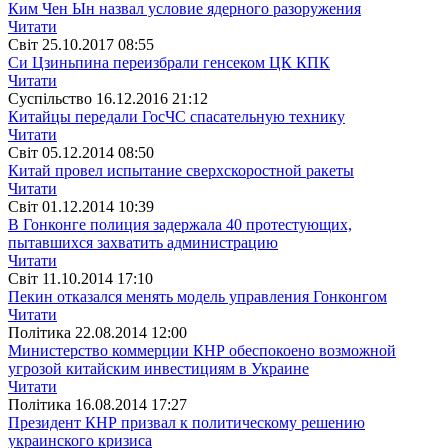
Ким Чен Ын назвал условие ядерного разоружения
Читати
Свiт
25.10.2017 08:55
Си Цзиньпина переизбрали генсеком ЦК КПК
Читати
Суспiльство
16.12.2016 21:12
Китайцы передали ГосЧС спасательную технику
Читати
Свiт
05.12.2014 08:50
Китай провел испытание сверхскоростной ракеты
Читати
Свiт
01.12.2014 10:39
В Гонконге полиция задержала 40 протестующих,
пытавшихся захватить администрацию
Читати
Свiт
11.10.2014 17:10
Пекин отказался менять модель управления Гонконгом
Читати
Полiтика
22.08.2014 12:00
Министерство коммерции КНР обеспокоено возможной
угрозой китайским инвестициям в Украине
Читати
Полiтика
16.08.2014 17:27
Президент КНР призвал к политическому решению
украинского кризиса