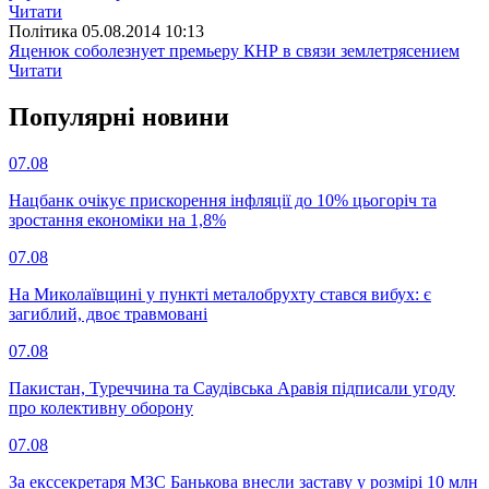
Читати
Полiтика
05.08.2014 10:13
Яценюк соболезнует премьеру КНР в связи землетрясением
Читати
Популярнi новини
07.08
Нацбанк очікує прискорення інфляції до 10% цьогоріч та
зростання економіки на 1,8%
07.08
На Миколаївщині у пункті металобрухту стався вибух: є
загиблий, двоє травмовані
07.08
Пакистан, Туреччина та Саудівська Аравія підписали угоду
про колективну оборону
07.08
За екссекретаря МЗС Банькова внесли заставу у розмірі 10 млн