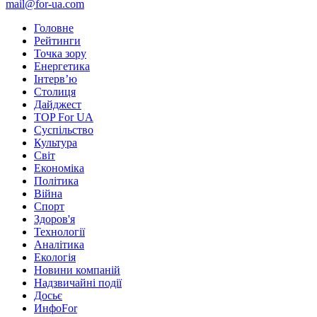
mail@for-ua.com
Головне
Рейтинги
Точка зору
Енергетика
Інтерв’ю
Столиця
Дайджест
TOP For UA
Суспiльство
Культура
Світ
Економіка
Політика
Війна
Спорт
Здоров'я
Технології
Аналітика
Екологія
Новини компаній
Надзвичайні події
Досьє
ИнфоFor