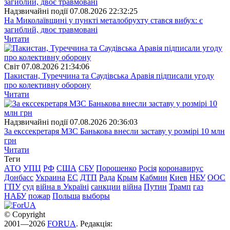
Надзвичайні події
07.08.2026 22:32:25
На Миколаївщині у пункті металобрухту стався вибух: є
загиблий, двоє травмовані
Читати
Свiт
07.08.2026 21:34:06
Пакистан, Туреччина та Саудівська Аравія підписали угоду
про колективну оборону
Читати
Надзвичайні події
07.08.2026 20:36:03
За екссекретаря МЗС Банькова внесли заставу у розмірі 10 млн
грн
Читати
Теги
АТО
УПЦ
РФ
США
СБУ
Порошенко
Росія
коронавирус
Донбасс
Украина
ЕС
ДТП
Рада
Крым
Кабмин
Киев
НБУ
ООС
ГПУ
суд
війна в Україні
санкции
війна
Путин
Трамп
газ
НАБУ
пожар
Польша
выборы
© Copyright
2001—2026
FORUA
. Редакція: