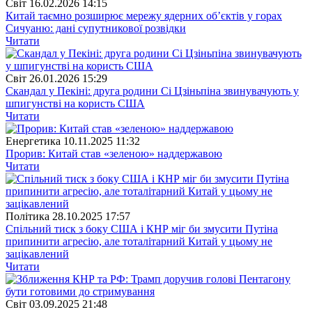
Свiт
16.02.2026 14:15
Китай таємно розширює мережу ядерних об’єктів у горах
Сичуаню: дані супутникової розвідки
Читати
Свiт
26.01.2026 15:29
Скандал у Пекіні: друга родини Сі Цзіньпіна звинувачують у
шпигунстві на користь США
Читати
Енергетика
10.11.2025 11:32
Прорив: Китай став «зеленою» наддержавою
Читати
Полiтика
28.10.2025 17:57
Спільний тиск з боку США і КНР міг би змусити Путіна
припинити агресію, але тоталітарний Китай у цьому не
зацікавлений
Читати
Свiт
03.09.2025 21:48