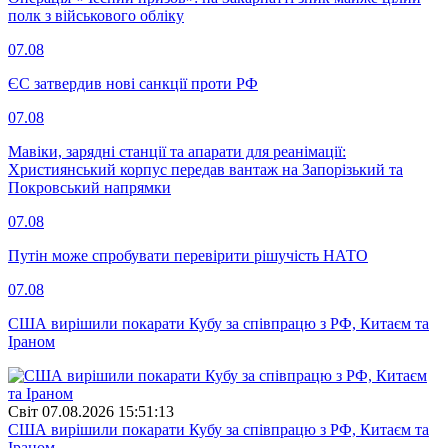
полк з військового обліку
07.08
ЄС затвердив нові санкції проти РФ
07.08
Мавіки, зарядні станції та апарати для реанімації:
Християнський корпус передав вантаж на Запорізький та
Покровський напрямки
07.08
Путін може спробувати перевірити рішучість НАТО
07.08
США вирішили покарати Кубу за співпрацю з РФ, Китаєм та
Іраном
Свiт
07.08.2026 15:51:13
США вирішили покарати Кубу за співпрацю з РФ, Китаєм та
Іраном