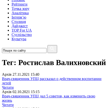
Рейтинги
Точка зору
Аналітика
Інтерв’ю
Столиця
Дайджест
TOP For UA
Суспiльство
Культура
Тег: Ростислав Валихновский
Архiв
27.11.2021 15:40
Врач-священник УПЦ рассказал о действенном воспитании
детей
Читати
Архiв
02.10.2021 15:15
Врач-священник УПЦ дал 5 советов, как изменить свою
жизнь
Читати