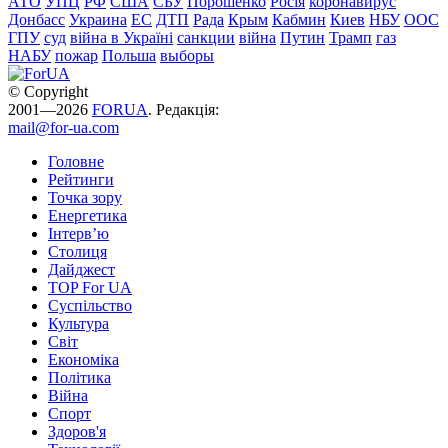
АТО
УПЦ
РФ
США
СБУ
Порошенко
Росія
коронавирус
Донбасс
Украина
ЕС
ДТП
Рада
Крым
Кабмин
Киев
НБУ
ООС
ГПУ
суд
війна в Україні
санкции
війна
Путин
Трамп
газ
НАБУ
пожар
Польша
выборы
© Copyright
2001—2026
FORUA
. Редакція:
mail@for-ua.com
Головне
Рейтинги
Точка зору
Енергетика
Інтерв’ю
Столиця
Дайджест
TOP For UA
Суспiльство
Культура
Світ
Економіка
Політика
Війна
Спорт
Здоров'я