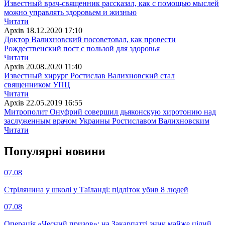
Известный врач-священник рассказал, как с помощью мыслей
можно управлять здоровьем и жизнью
Читати
Архiв
18.12.2020 17:10
Доктор Валихновский посоветовал, как провести
Рождественский пост с пользой для здоровья
Читати
Архiв
20.08.2020 11:40
Известный хирург Ростислав Валихновский стал
священником УПЦ
Читати
Архiв
22.05.2019 16:55
Митрополит Онуфрий совершил дьяконскую хиротонию над
заслуженным врачом Украины Ростиславом Валихновским
Читати
Популярнi новини
07.08
Стрілянина у школі у Таїланді: підліток убив 8 людей
07.08
Операція «Чесний призов»: на Закарпатті зник майже цілий