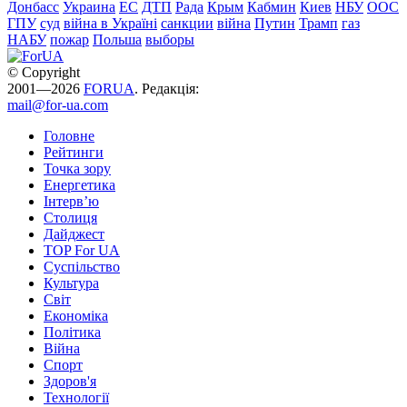
Донбасс
Украина
ЕС
ДТП
Рада
Крым
Кабмин
Киев
НБУ
ООС
ГПУ
суд
війна в Україні
санкции
війна
Путин
Трамп
газ
НАБУ
пожар
Польша
выборы
© Copyright
2001—2026
FORUA
. Редакція:
mail@for-ua.com
Головне
Рейтинги
Точка зору
Енергетика
Інтерв’ю
Столиця
Дайджест
TOP For UA
Суспiльство
Культура
Світ
Економіка
Політика
Війна
Спорт
Здоров'я
Технології