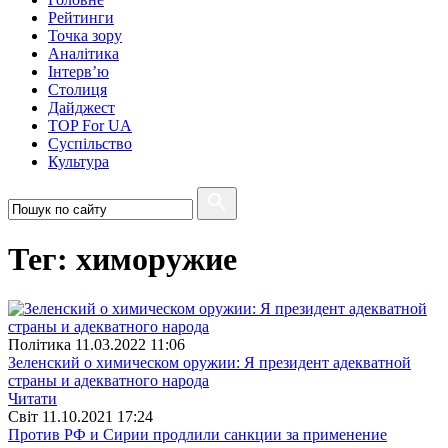
Рейтинги
Точка зору
Аналітика
Інтерв’ю
Столиця
Дайджест
TOP For UA
Суспiльство
Культура
Тег: химоружие
Полiтика
11.03.2022 11:06
Зеленский о химическом оружии: Я президент адекватной
страны и адекватного народа
Читати
Свiт
11.10.2021 17:24
Против РФ и Сирии продлили санкции за применение