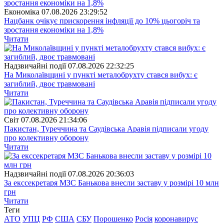
Економіка
07.08.2026 23:29:52
Нацбанк очікує прискорення інфляції до 10% цьогоріч та
зростання економіки на 1,8%
Читати
Надзвичайні події
07.08.2026 22:32:25
На Миколаївщині у пункті металобрухту стався вибух: є
загиблий, двоє травмовані
Читати
Свiт
07.08.2026 21:34:06
Пакистан, Туреччина та Саудівська Аравія підписали угоду
про колективну оборону
Читати
Надзвичайні події
07.08.2026 20:36:03
За екссекретаря МЗС Банькова внесли заставу у розмірі 10 млн
грн
Читати
Теги
АТО
УПЦ
РФ
США
СБУ
Порошенко
Росія
коронавирус