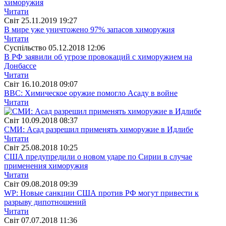
химоружия
Читати
Свiт
25.11.2019 19:27
В мире уже уничтожено 97% запасов химоружия
Читати
Суспiльство
05.12.2018 12:06
В РФ заявили об угрозе провокаций с химоружием на
Донбассе
Читати
Свiт
16.10.2018 09:07
ВВС: Химическое оружие помогло Асаду в войне
Читати
Свiт
10.09.2018 08:37
СМИ: Асад разрешил применять химоружие в Идлибе
Читати
Свiт
25.08.2018 10:25
США предупредили о новом ударе по Сирии в случае
применения химоружия
Читати
Свiт
09.08.2018 09:39
WP: Новые санкции США против РФ могут привести к
разрыву дипотношений
Читати
Свiт
07.07.2018 11:36