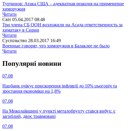
Турчинов: Атака США – адекватная реакция на применение
химоружия
Читати
Свiт
05.04.2017 08:48
Три члена СБ ООН возложили на Асада ответственность за
химатаку в Сирии
Читати
Суспiльство
28.03.2017 16:49
Военные говорят, что химоружия в Балаклее не было
Читати
Популярнi новини
07.08
Нацбанк очікує прискорення інфляції до 10% цьогоріч та
зростання економіки на 1,8%
07.08
На Миколаївщині у пункті металобрухту стався вибух: є
загиблий, двоє травмовані
07.08