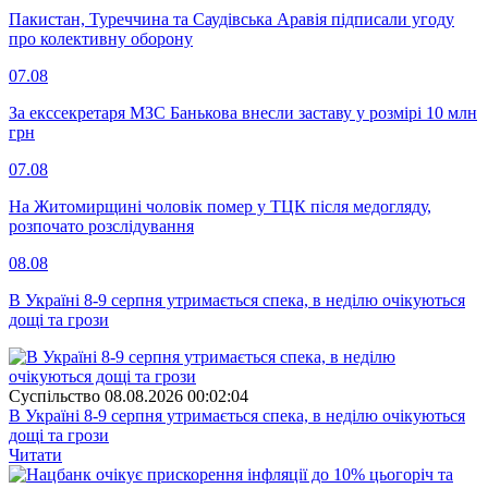
Пакистан, Туреччина та Саудівська Аравія підписали угоду
про колективну оборону
07.08
За екссекретаря МЗС Банькова внесли заставу у розмірі 10 млн
грн
07.08
На Житомирщині чоловік помер у ТЦК після медогляду,
розпочато розслідування
08.08
В Україні 8-9 серпня утримається спека, в неділю очікуються
дощі та грози
Суспiльство
08.08.2026 00:02:04
В Україні 8-9 серпня утримається спека, в неділю очікуються
дощі та грози
Читати