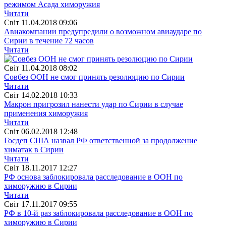
режимом Асада химоружия
Читати
Свiт
11.04.2018 09:06
Авиакомпании предупредили о возможном авиаударе по
Сирии в течение 72 часов
Читати
Свiт
11.04.2018 08:02
Совбез ООН не смог принять резолюцию по Сирии
Читати
Свiт
14.02.2018 10:33
Макрон пригрозил нанести удар по Сирии в случае
применения химоружия
Читати
Свiт
06.02.2018 12:48
Госдеп США назвал РФ ответственной за продолжение
химатак в Сирии
Читати
Свiт
18.11.2017 12:27
РФ основа заблокировала расследование в ООН по
химоружию в Сирии
Читати
Свiт
17.11.2017 09:55
РФ в 10-й раз заблокировала расследование в ООН по
химоружию в Сирии