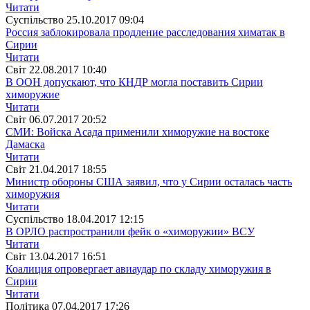
Читати
Суспiльство
25.10.2017 09:04
Россия заблокировала продление расследования химатак в
Сирии
Читати
Свiт
22.08.2017 10:40
В ООН допускают, что КНДР могла поставить Сирии
химоружие
Читати
Свiт
06.07.2017 20:52
СМИ: Войска Асада применили химоружие на востоке
Дамаска
Читати
Свiт
21.04.2017 18:55
Министр обороны США заявил, что у Сирии осталась часть
химоружия
Читати
Суспiльство
18.04.2017 12:15
В ОРЛО распространили фейк о «химоружии» ВСУ
Читати
Свiт
13.04.2017 16:51
Коалиция опровергает авиаудар по складу химоружия в
Сирии
Читати
Полiтика
07.04.2017 17:26