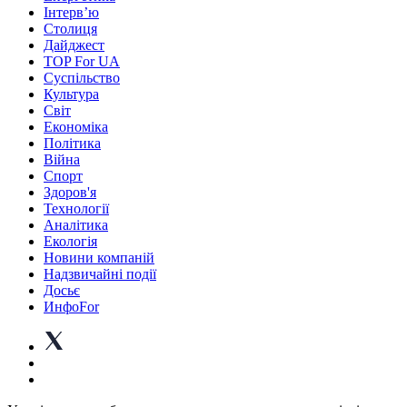
Інтерв’ю
Столиця
Дайджест
TOP For UA
Суспiльство
Культура
Світ
Економіка
Політика
Війна
Спорт
Здоров'я
Технології
Аналітика
Екологія
Новини компаній
Надзвичайні події
Досьє
ИнфоFor