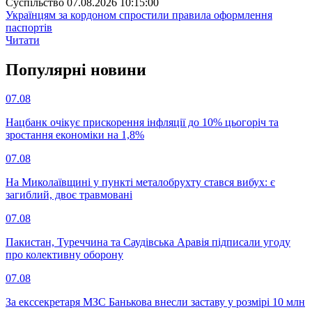
Суспiльство
07.08.2026 10:15:00
Українцям за кордоном спростили правила оформлення
паспортів
Читати
Популярнi новини
07.08
Нацбанк очікує прискорення інфляції до 10% цьогоріч та
зростання економіки на 1,8%
07.08
На Миколаївщині у пункті металобрухту стався вибух: є
загиблий, двоє травмовані
07.08
Пакистан, Туреччина та Саудівська Аравія підписали угоду
про колективну оборону
07.08
За екссекретаря МЗС Банькова внесли заставу у розмірі 10 млн