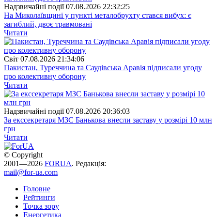
Надзвичайні події
07.08.2026 22:32:25
На Миколаївщині у пункті металобрухту стався вибух: є
загиблий, двоє травмовані
Читати
Свiт
07.08.2026 21:34:06
Пакистан, Туреччина та Саудівська Аравія підписали угоду
про колективну оборону
Читати
Надзвичайні події
07.08.2026 20:36:03
За екссекретаря МЗС Банькова внесли заставу у розмірі 10 млн
грн
Читати
© Copyright
2001—2026
FORUA
. Редакція:
mail@for-ua.com
Головне
Рейтинги
Точка зору
Енергетика