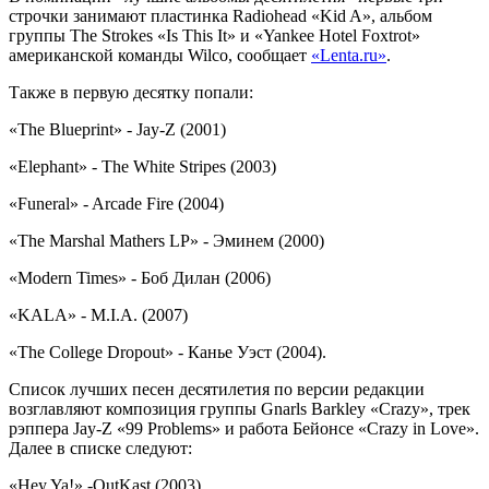
строчки занимают пластинка Radiohead «Kid A», альбом
группы The Strokes «Is This It» и «Yankee Hotel Foxtrot»
американской команды Wilco, сообщает
«Lenta.ru»
.
Также в первую десятку попали:
«The Blueprint» - Jay-Z (2001)
«Elephant» - The White Stripes (2003)
«Funeral» - Arcade Fire (2004)
«The Marshal Mathers LP» - Эминем (2000)
«Modern Times» - Боб Дилан (2006)
«KALA» - M.I.A. (2007)
«The College Dropout» - Канье Уэст (2004).
Список лучших песен десятилетия по версии редакции
возглавляют композиция группы Gnarls Barkley «Crazy», трек
рэппера Jay-Z «99 Problems» и работа Бейонсе «Crazy in Love».
Далее в списке следуют:
«Hey Ya!» -OutKast (2003)