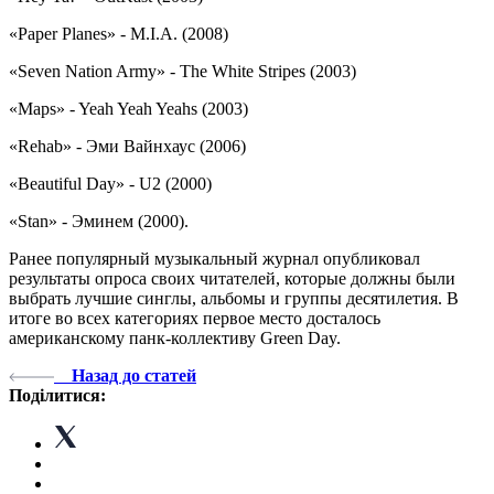
«Paper Planes» - M.I.A. (2008)
«Seven Nation Army» - The White Stripes (2003)
«Maps» - Yeah Yeah Yeahs (2003)
«Rehab» - Эми Вайнхаус (2006)
«Beautiful Day» - U2 (2000)
«Stan» - Эминем (2000).
Ранее популярный музыкальный журнал опубликовал
результаты опроса своих читателей, которые должны были
выбрать лучшие синглы, альбомы и группы десятилетия. В
итоге во всех категориях первое место досталось
американскому панк-коллективу Green Day.
Назад до статей
Поділитися: