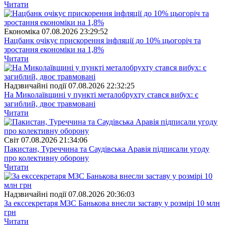
Читати
Економіка
07.08.2026 23:29:52
Нацбанк очікує прискорення інфляції до 10% цьогоріч та
зростання економіки на 1,8%
Читати
Надзвичайні події
07.08.2026 22:32:25
На Миколаївщині у пункті металобрухту стався вибух: є
загиблий, двоє травмовані
Читати
Свiт
07.08.2026 21:34:06
Пакистан, Туреччина та Саудівська Аравія підписали угоду
про колективну оборону
Читати
Надзвичайні події
07.08.2026 20:36:03
За екссекретаря МЗС Банькова внесли заставу у розмірі 10 млн
грн
Читати