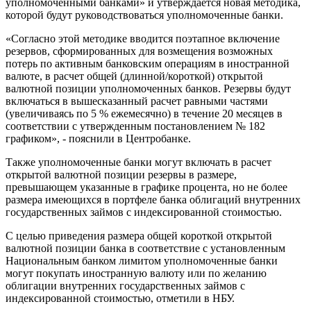
уполномоченными банками» и утверждается новая методика,
которой будут руководствоваться уполномоченные банки.
«Согласно этой методике вводится поэтапное включение
резервов, сформированных для возмещения возможных
потерь по активным банковским операциям в иностранной
валюте, в расчет общей (длинной/короткой) открытой
валютной позиции уполномоченных банков. Резервы будут
включаться в вышесказанный расчет равными частями
(увеличиваясь по 5 % ежемесячно) в течение 20 месяцев в
соответствии с утвержденным постановлением № 182
графиком», - пояснили в Центробанке.
Также уполномоченные банки могут включать в расчет
открытой валютной позиции резервы в размере,
превышающем указанные в графике процента, но не более
размера имеющихся в портфеле банка облигаций внутренних
государственных займов с индексированной стоимостью.
С целью приведения размера общей короткой открытой
валютной позиции банка в соответствие с установленным
Национальным банком лимитом уполномоченные банки
могут покупать иностранную валюту или по желанию
облигации внутренних государственных займов с
индексированной стоимостью, отметили в НБУ.