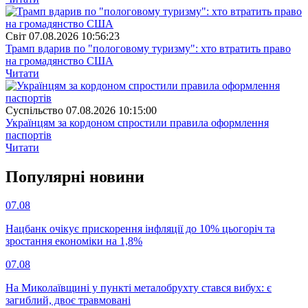
Свiт
07.08.2026 10:56:23
Трамп вдарив по "пологовому туризму": хто втратить право
на громадянство США
Читати
Суспiльство
07.08.2026 10:15:00
Українцям за кордоном спростили правила оформлення
паспортів
Читати
Популярнi новини
07.08
Нацбанк очікує прискорення інфляції до 10% цьогоріч та
зростання економіки на 1,8%
07.08
На Миколаївщині у пункті металобрухту стався вибух: є
загиблий, двоє травмовані