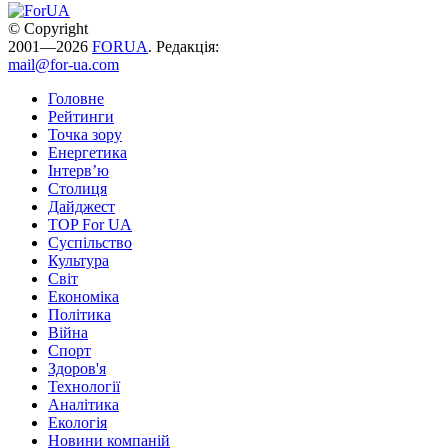
© Copyright
2001—2026
FORUA
. Редакція:
mail@for-ua.com
Головне
Рейтинги
Точка зору
Енергетика
Інтерв’ю
Столиця
Дайджест
TOP For UA
Суспiльство
Культура
Світ
Економіка
Політика
Війна
Спорт
Здоров'я
Технології
Аналітика
Екологія
Новини компаній