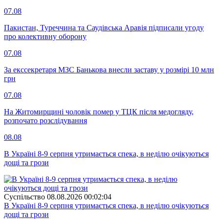
07.08
Пакистан, Туреччина та Саудівська Аравія підписали угоду
про колективну оборону
07.08
За екссекретаря МЗС Банькова внесли заставу у розмірі 10 млн
грн
07.08
На Житомирщині чоловік помер у ТЦК після медогляду,
розпочато розслідування
08.08
В Україні 8-9 серпня утримається спека, в неділю очікуються
дощі та грози
Суспiльство
08.08.2026 00:02:04
В Україні 8-9 серпня утримається спека, в неділю очікуються
дощі та грози