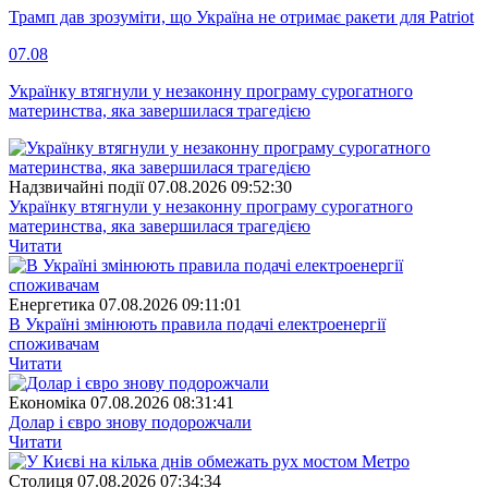
Трамп дав зрозуміти, що Україна не отримає ракети для Patriot
07.08
Українку втягнули у незаконну програму сурогатного
материнства, яка завершилася трагедією
Надзвичайні події
07.08.2026 09:52:30
Українку втягнули у незаконну програму сурогатного
материнства, яка завершилася трагедією
Читати
Енергетика
07.08.2026 09:11:01
В Україні змінюють правила подачі електроенергії
споживачам
Читати
Економіка
07.08.2026 08:31:41
Долар і євро знову подорожчали
Читати
Столиця
07.08.2026 07:34:34