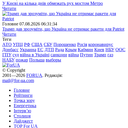
У Києві на кілька днів обмежать рух мостом Метро
Читати
Головне
07.08.2026 06:31:34
Трамп дав зрозуміти, що Україна не отримає ракети для Patriot
Читати
Теги
АТО
УПЦ
РФ
США
СБУ
Порошенко
Росія
коронавирус
Донбасс
Украина
ЕС
ДТП
Рада
Крым
Кабмин
Киев
НБУ
ООС
ГПУ
суд
війна в Україні
санкции
війна
Путин
Трамп
газ
НАБУ
пожар
Польша
выборы
© Copyright
2001—2026
FORUA
. Редакція:
mail@for-ua.com
Головне
Рейтинги
Точка зору
Енергетика
Інтерв’ю
Столиця
Дайджест
TOP For UA