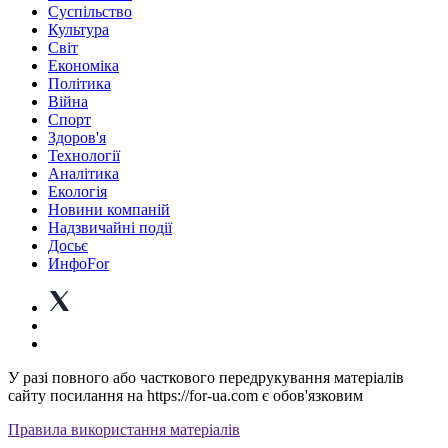
Суспiльство
Культура
Світ
Економіка
Політика
Війна
Спорт
Здоров'я
Технології
Аналітика
Екологія
Новини компаній
Надзвичайні події
Досьє
ИнфоFor
У разі повного або часткового передрукування матеріалів
сайту посилання на https://for-ua.com є обов'язковим
Правила використання матеріалів