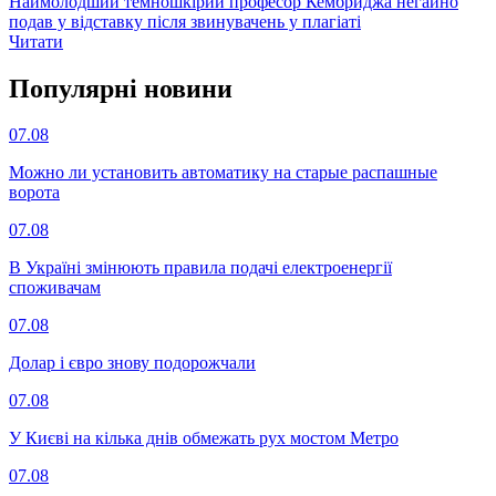
Наймолодший темношкірий професор Кембриджа негайно
подав у відставку після звинувачень у плагіаті
Читати
Популярнi новини
07.08
Можно ли установить автоматику на старые распашные
ворота
07.08
В Україні змінюють правила подачі електроенергії
споживачам
07.08
Долар і євро знову подорожчали
07.08
У Києві на кілька днів обмежать рух мостом Метро
07.08