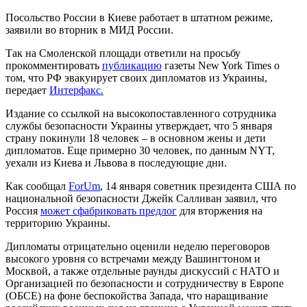
Посольство России в Киеве работает в штатном режиме,
заявили во вторник в МИД России.
Так на Смоленской площади ответили на просьбу
прокомментировать
публикацию
газеты New York Times о
том, что РФ эвакуирует своих дипломатов из Украины,
передает
Интерфакс.
Издание со ссылкой на высокопоставленного сотрудника
службы безопасности Украины утверждает, что 5 января
страну покинули 18 человек – в основном жены и дети
дипломатов. Еще примерно 30 человек, по данным NYT,
уехали из Киева и Львова в последующие дни.
Как сообщал
ForUm
, 14 января советник президента США по
национальной безопасности Джейк Салливан заявил, что
Россия
может сфабриковать предлог
для вторжения на
территорию Украины.
Дипломаты отрицательно оценили неделю переговоров
высокого уровня со встречами между Вашингтоном и
Москвой, а также отдельные раунды дискуссий с НАТО и
Организацией по безопасности и сотрудничеству в Европе
(ОБСЕ) на фоне беспокойства Запада, что наращивание