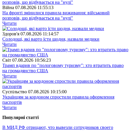
Війна
07.08.2026 11:55:13
На фронті змінилися правила виживання: військовий
розповів, що відбувається на "нулі"
Читати
Здоров'я
07.08.2026 11:14:57
Солодощі, які варто їсти щодня, назвали медики
Читати
Свiт
07.08.2026 10:56:23
Трамп вдарив по "пологовому туризму": хто втратить право
на громадянство США
Читати
Суспiльство
07.08.2026 10:15:00
Українцям за кордоном спростили правила оформлення
паспортів
Читати
Популярнi статтi
В МИД РФ отрицают, что вывезли сотрудников своего