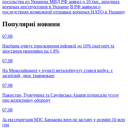
посольства из Украины
МИД РФ заявил о 10 тыс. западных
военных инструкторов в Украине
В РФ заявили о
последствиях возможной отправки военных НАТО в Украину
Популярнi новини
07.08
Нацбанк очікує прискорення інфляції до 10% цьогоріч та
зростання економіки на 1,8%
07.08
На Миколаївщині у пункті металобрухту стався вибух: є
загиблий, двоє травмовані
07.08
Пакистан, Туреччина та Саудівська Аравія підписали угоду
про колективну оборону
07.08
За екссекретаря МЗС Банькова внесли заставу у розмірі 10 млн
грн