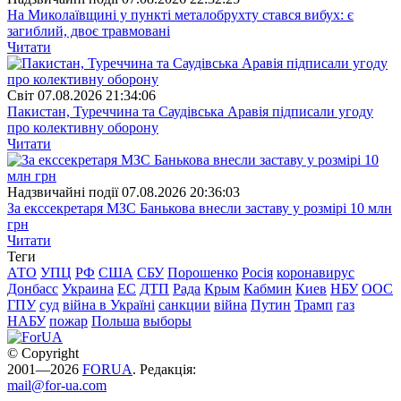
На Миколаївщині у пункті металобрухту стався вибух: є
загиблий, двоє травмовані
Читати
Свiт
07.08.2026 21:34:06
Пакистан, Туреччина та Саудівська Аравія підписали угоду
про колективну оборону
Читати
Надзвичайні події
07.08.2026 20:36:03
За екссекретаря МЗС Банькова внесли заставу у розмірі 10 млн
грн
Читати
Теги
АТО
УПЦ
РФ
США
СБУ
Порошенко
Росія
коронавирус
Донбасс
Украина
ЕС
ДТП
Рада
Крым
Кабмин
Киев
НБУ
ООС
ГПУ
суд
війна в Україні
санкции
війна
Путин
Трамп
газ
НАБУ
пожар
Польша
выборы
© Copyright
2001—2026
FORUA
. Редакція:
mail@for-ua.com