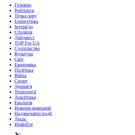
Головне
Рейтинги
Точка зору
Енергетика
Інтерв’ю
Столиця
Дайджест
TOP For UA
Суспiльство
Культура
Світ
Економіка
Політика
Війна
Спорт
Здоров'я
Технології
Аналітика
Екологія
Новини компаній
Надзвичайні події
Досьє
ИнфоFor