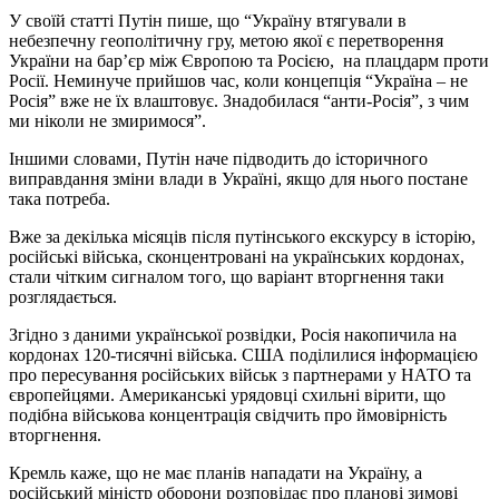
У своїй статті Путін пише, що “Україну втягували в
небезпечну геополітичну гру, метою якої є перетворення
України на бар’єр між Європою та Росією, на плацдарм проти
Росії. Неминуче прийшов час, коли концепція “Україна – не
Росія” вже не їх влаштовує. Знадобилася “анти-Росія”, з чим
ми ніколи не змиримося”.
Іншими словами, Путін наче підводить до історичного
виправдання зміни влади в Україні, якщо для нього постане
така потреба.
Вже за декілька місяців після путінського екскурсу в історію,
російські війська, сконцентровані на українських кордонах,
стали чітким сигналом того, що варіант вторгнення таки
розглядається.
Згідно з даними української розвідки, Росія накопичила на
кордонах 120-тисячні війська. США поділилися інформацією
про пересування російських військ з партнерами у НАТО та
європейцями. Американські урядовці схильні вірити, що
подібна військова концентрація свідчить про ймовірність
вторгнення.
Кремль каже, що не має планів нападати на Україну, а
російський міністр оборони розповідає про планові зимові