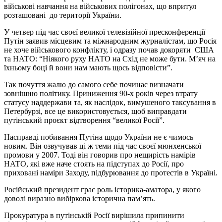
військові навчання на військових полігонах, що впритул
розташовані до території України.
У четвер під час своєї великої телевізійної пресконференції
Путін заявив місцевим та міжнародним журналістам, що Росія
не хоче військового конфлікту, і одразу почав докоряти США
та НАТО: “Ніякого руху НАТО на Схід не може бути. М’яч на
їхньому боці й вони нам мають щось відповісти”.
Так почуття жалю до самого себе починає визначати
зовнішню політику. Приниження 90-х років через втрату
статусу наддержави та, як наслідок, вимушеного таксування в
Петербурзі, все це використовується, щоб виправдати
путінський проєкт відтворення “великої Росії”.
Насправді побивання Путіна щодо України не є чимось
новим. Він озвучував ці ж теми під час своєї мюнхенської
промови у 2007. Тоді він говорив про нещирість намірів
НАТО, які вже наче стоять на підступах до Росії, про
приховані наміри Заходу, підбурювання до протестів в Україні.
Російський президент грає роль історика-аматора, у якого
доволі виразно вибіркова історична пам’ять.
Прокуратура в путінській Росії вирішила припинити