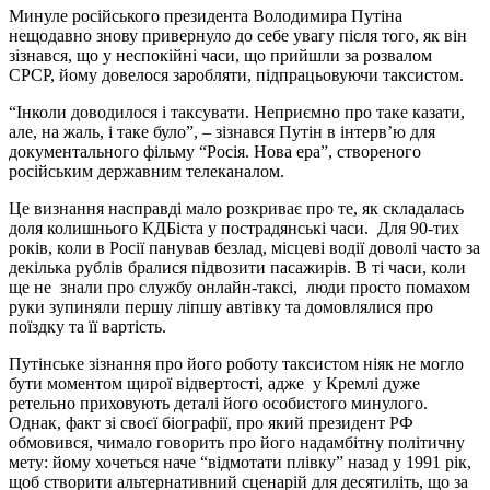
Минуле російського президента Володимира Путіна
нещодавно знову привернуло до себе увагу після того, як він
зізнався, що у неспокійні часи, що прийшли за розвалом
СРСР, йому довелося заробляти, підпрацьовуючи таксистом.
“Інколи доводилося і таксувати. Неприємно про таке казати,
але, на жаль, і таке було”, – зізнався Путін в інтерв’ю для
документального фільму “Росія. Нова ера”, створеного
російським державним телеканалом.
Це визнання насправді мало розкриває про те, як складалась
доля колишнього КДБіста у пострадянські часи. Для 90-тих
років, коли в Росії панував безлад, місцеві водії доволі часто за
декілька рублів бралися підвозити пасажирів. В ті часи, коли
ще не знали про службу онлайн-таксі, люди просто помахом
руки зупиняли першу ліпшу автівку та домовлялися про
поїздку та її вартість.
Путінське зізнання про його роботу таксистом ніяк не могло
бути моментом щирої відвертості, адже у Кремлі дуже
ретельно приховують деталі його особистого минулого.
Однак, факт зі своєї біографії, про який президент РФ
обмовився, чимало говорить про його надамбітну політичну
мету: йому хочеться наче “відмотати плівку” назад у 1991 рік,
щоб створити альтернативний сценарій для десятиліть, що за