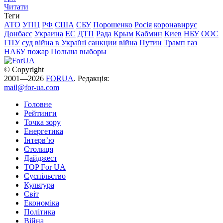
Читати
Теги
АТО
УПЦ
РФ
США
СБУ
Порошенко
Росія
коронавирус
Донбасс
Украина
ЕС
ДТП
Рада
Крым
Кабмин
Киев
НБУ
ООС
ГПУ
суд
війна в Україні
санкции
війна
Путин
Трамп
газ
НАБУ
пожар
Польша
выборы
© Copyright
2001—2026
FORUA
. Редакція:
mail@for-ua.com
Головне
Рейтинги
Точка зору
Енергетика
Інтерв’ю
Столиця
Дайджест
TOP For UA
Суспiльство
Культура
Світ
Економіка
Політика
Війна