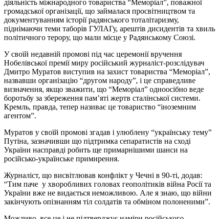
діяльність міжнародного товариства “Меморіал”, поважної
громадської організації, що займалася просвітництвом та
документуванням історії радянського тоталітаризму,
піднімаючи теми таборів ГУЛАГу, арештів дисидентів та хвиль
політичного терору, що мали місце у Радянському Союзі.
У своїй недавній промові під час церемонії вручення
Нобелівської премії миру російський журналіст-розслідувач
Дмитро Муратов виступив на захист товариства “Меморіал”,
назвавши організацію “другом народу”, і це справедливе
визначення, якщо зважити, що “Меморіал” одноосібно веде
боротьбу за збереження пам’яті жертв сталінської системи.
Кремль, правда, тепер називає це товариство “іноземним
агентом”.
Муратов у своїй промові згадав і улюблену “українську тему”
Путіна, зазначивши що підтримка сепаратистів на сході
України насправді робить ще примарнішими шанси на
російсько-українське примирення.
Журналіст, що висвітлював конфлікт у Чечні в 90-ті, додав:
“Тим паче у хворобливих головах геополітиків війна Росії та
України вже не видається неможливою. Але я знаю, що війни
закінчують опізнанням тіл солдатів та обміном полоненими”.
Можливо, все це і не підтверджує наміри російського