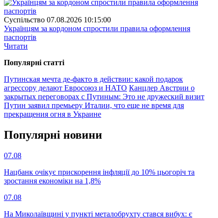
Суспiльство
07.08.2026 10:15:00
Українцям за кордоном спростили правила оформлення
паспортів
Читати
Популярнi статтi
Путинская мечта де-факто в действии: какой подарок
агрессору делают Евросоюз и НАТО
Канцлер Австрии о
закрытых переговорах с Путиным: Это не дружеский визит
Путин заявил премьеру Италии, что еще не время для
прекращения огня в Украине
Популярнi новини
07.08
Нацбанк очікує прискорення інфляції до 10% цьогоріч та
зростання економіки на 1,8%
07.08
На Миколаївщині у пункті металобрухту стався вибух: є