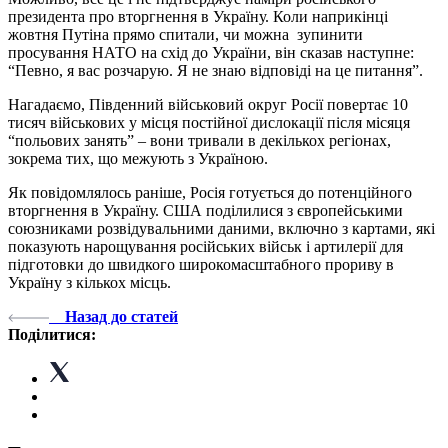
президента про вторгнення в Україну. Коли наприкінці
жовтня Путіна прямо спитали, чи можна зупинити
просування НАТО на схід до України, він сказав наступне:
“Певно, я вас розчарую. Я не знаю відповіді на це питання”.
Нагадаємо, Південний військовий округ Росії повертає 10
тисяч військових у місця постійної дислокації після місяця
“польових занять” – вони тривали в декількох регіонах,
зокрема тих, що межують з Україною.
Як повідомлялось раніше, Росія готується до потенційного
вторгнення в Україну. США поділилися з європейськими
союзниками розвідувальними даними, включно з картами, які
показують нарощування російських військ і артилерії для
підготовки до швидкого широкомасштабного прориву в
Україну з кількох місць.
Назад до статей
Поділитися: