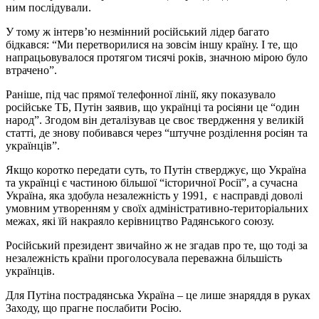
ним послідували.
У тому ж інтерв’ю незмінний російський лідер багато
бідкався: “Ми перетворилися на зовсім іншу країну. І те, що
напрацьовувалося протягом тисячі років, значною мірою було
втрачено”.
Раніше, під час прямої телефонної лінії, яку показувало
російське ТБ, Путін заявив, що українці та росіяни це “один
народ”. Згодом він деталізував це своє твердження у великій
статті, де знову побивався через “штучне розділення росіян та
українців”.
Якщо коротко передати суть, то Путін стверджує, що Україна
та українці є частиною більшої “історичної Росії”, а сучасна
Україна, яка здобула незалежність у 1991, є насправді доволі
умовним утворенням у своїх адміністративно-територіальних
межах, які їй накраяло керівництво Радянського союзу.
Російський президент звичайно ж не згадав про те, що тоді за
незалежність країни проголосувала переважна більшість
українців.
Для Путіна пострадянська Україна – це лише знаряддя в руках
Заходу, що прагне послабити Росію.