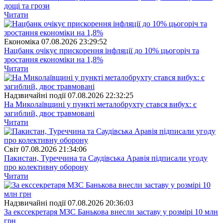
дощі та грози
Читати
Економіка
07.08.2026 23:29:52
Нацбанк очікує прискорення інфляції до 10% цьогоріч та
зростання економіки на 1,8%
Читати
Надзвичайні події
07.08.2026 22:32:25
На Миколаївщині у пункті металобрухту стався вибух: є
загиблий, двоє травмовані
Читати
Свiт
07.08.2026 21:34:06
Пакистан, Туреччина та Саудівська Аравія підписали угоду
про колективну оборону
Читати
Надзвичайні події
07.08.2026 20:36:03
За екссекретаря МЗС Банькова внесли заставу у розмірі 10 млн
грн