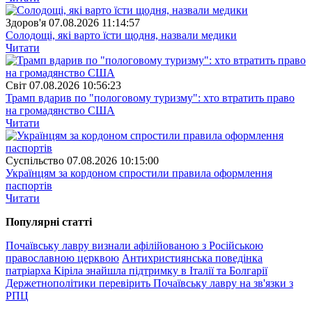
Здоров'я
07.08.2026 11:14:57
Солодощі, які варто їсти щодня, назвали медики
Читати
Свiт
07.08.2026 10:56:23
Трамп вдарив по "пологовому туризму": хто втратить право
на громадянство США
Читати
Суспiльство
07.08.2026 10:15:00
Українцям за кордоном спростили правила оформлення
паспортів
Читати
Популярнi статтi
Почаївську лавру визнали афілійованою з Російською
православною церквою
Антихристиянська поведінка
патріарха Кіріла знайшла підтримку в Італії та Болгарії
Держетнополітики перевірить Почаївську лавру на зв'язки з
РПЦ