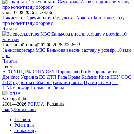
Свiт
07.08.2026 21:34:06
Пакистан, Туреччина та Саудівська Аравія підписали угоду
про колективну оборону
Читати
Надзвичайні події
07.08.2026 20:36:03
За екссекретаря МЗС Банькова внесли заставу у розмірі 10 млн
грн
Читати
Теги
АТО
УПЦ
РФ
США
СБУ
Порошенко
Росія
коронавирус
Донбасс
Украина
ЕС
ДТП
Рада
Крым
Кабмин
Киев
НБУ
ООС
ГПУ
суд
війна в Україні
санкции
війна
Путин
Трамп
газ
НАБУ
пожар
Польша
выборы
© Copyright
2001—2026
FORUA
. Редакція:
mail@for-ua.com
Головне
Рейтинги
Точка зору