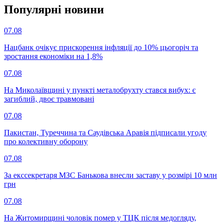
Популярнi новини
07.08
Нацбанк очікує прискорення інфляції до 10% цьогоріч та
зростання економіки на 1,8%
07.08
На Миколаївщині у пункті металобрухту стався вибух: є
загиблий, двоє травмовані
07.08
Пакистан, Туреччина та Саудівська Аравія підписали угоду
про колективну оборону
07.08
За екссекретаря МЗС Банькова внесли заставу у розмірі 10 млн
грн
07.08
На Житомирщині чоловік помер у ТЦК після медогляду,