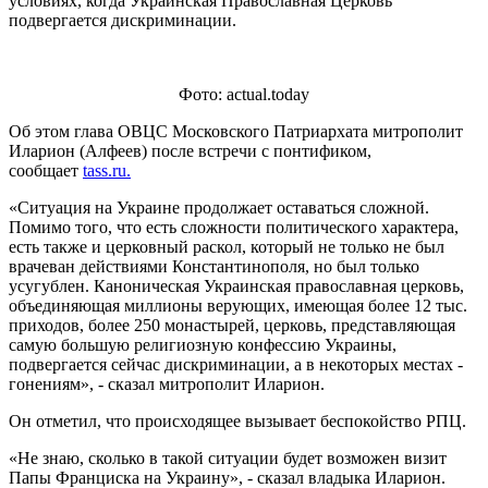
условиях, когда Украинская Православная Церковь
подвергается дискриминации.
Фото: actual.today
Об этом глава ОВЦС Московского Патриархата митрополит
Иларион (Алфеев) после встречи с понтификом,
сообщает
tass.ru.
«Ситуация на Украине продолжает оставаться сложной.
Помимо того, что есть сложности политического характера,
есть также и церковный раскол, который не только не был
врачеван действиями Константинополя, но был только
усугублен. Каноническая Украинская православная церковь,
объединяющая миллионы верующих, имеющая более 12 тыс.
приходов, более 250 монастырей, церковь, представляющая
самую большую религиозную конфессию Украины,
подвергается сейчас дискриминации, а в некоторых местах -
гонениям», - сказал митрополит Иларион.
Он отметил, что происходящее вызывает беспокойство РПЦ.
«Не знаю, сколько в такой ситуации будет возможен визит
Папы Франциска на Украину», - сказал владыка Иларион.