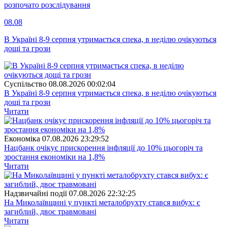
розпочато розслідування
08.08
В Україні 8-9 серпня утримається спека, в неділю очікуються
дощі та грози
Суспiльство
08.08.2026 00:02:04
В Україні 8-9 серпня утримається спека, в неділю очікуються
дощі та грози
Читати
Економіка
07.08.2026 23:29:52
Нацбанк очікує прискорення інфляції до 10% цьогоріч та
зростання економіки на 1,8%
Читати
Надзвичайні події
07.08.2026 22:32:25
На Миколаївщині у пункті металобрухту стався вибух: є
загиблий, двоє травмовані
Читати