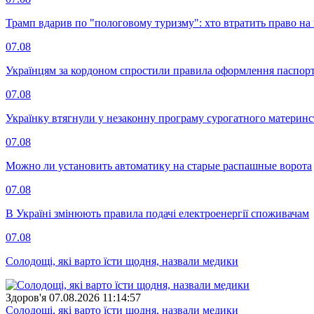
Трамп вдарив по "пологовому туризму": хто втратить право н
07.08
Українцям за кордоном спростили правила оформлення паспорт
07.08
Українку втягнули у незаконну програму сурогатного материнст
07.08
Можно ли установить автоматику на старые распашные ворота
07.08
В Україні змінюють правила подачі електроенергії споживачам
07.08
Солодощі, які варто їсти щодня, назвали медики
Здоров'я
07.08.2026 11:14:57
Солодощі, які варто їсти щодня, назвали медики