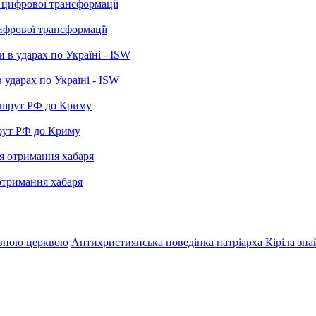
ифрової трансформації
 ударах по Україні - ISW
рут РФ до Криму
отримання хабаря
авною церквою
Антихристиянська поведінка патріарха Кіріла знай