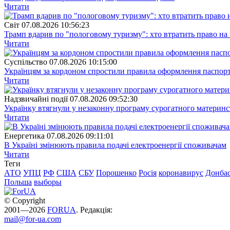
Читати
Свiт
07.08.2026 10:56:23
Трамп вдарив по "пологовому туризму": хто втратить право н
Читати
Суспiльство
07.08.2026 10:15:00
Українцям за кордоном спростили правила оформлення паспорт
Читати
Надзвичайні події
07.08.2026 09:52:30
Українку втягнули у незаконну програму сурогатного материнст
Читати
Енергетика
07.08.2026 09:11:01
В Україні змінюють правила подачі електроенергії споживачам
Читати
Теги
АТО
УПЦ
РФ
США
СБУ
Порошенко
Росія
коронавирус
Донба
Польша
выборы
© Copyright
2001—2026
FORUA
. Редакція:
mail@for-ua.com