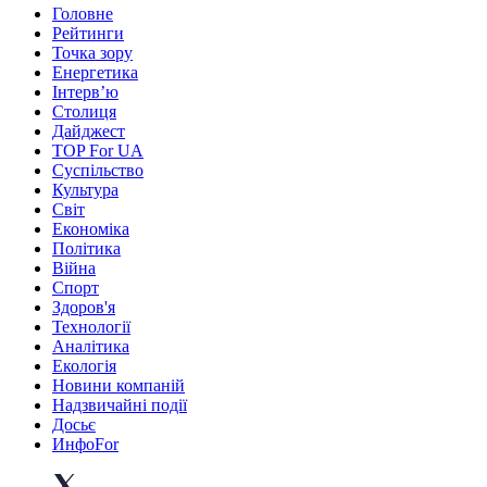
Головне
Рейтинги
Точка зору
Енергетика
Інтерв’ю
Столиця
Дайджест
TOP For UA
Суспiльство
Культура
Світ
Економіка
Політика
Війна
Спорт
Здоров'я
Технології
Аналітика
Екологія
Новини компаній
Надзвичайні події
Досьє
ИнфоFor