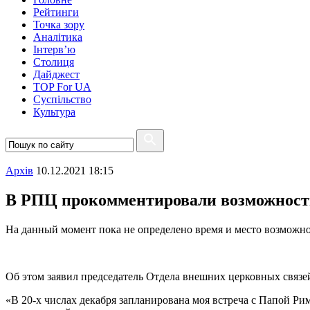
Рейтинги
Точка зору
Аналітика
Інтерв’ю
Столиця
Дайджест
TOP For UA
Суспiльство
Культура
Архiв
10.12.2021 18:15
В РПЦ прокомментировали возможност
На данный момент пока не определено время и место возможн
Об этом заявил председатель Отдела внешних церковных связ
«В 20-х числах декабря запланирована моя встреча с Папой Ри