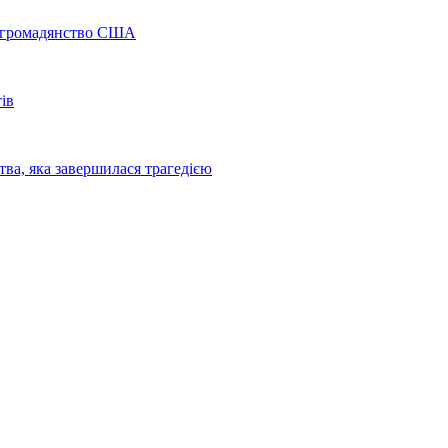
а громадянство США
ів
ва, яка завершилася трагедією