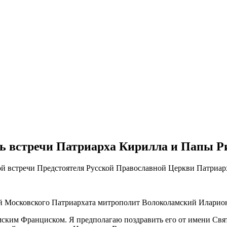
ь встречи Патриарха Кирилла и Папы Р
ой встречи Предстоятеля Русской Православной Церкви Патриа
ей Московского Патриархата митрополит Волоколамский Иларио
мским Франциском. Я предполагаю поздравить его от имени Свят