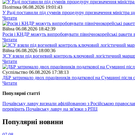
Полiтика
06.08.2026 19:01:43
У Раді поставили під сумнів процедуру призначення міністра ц
Читати
Війна
06.08.2026 18:42:39
Росія і КНДР можуть випробовувати північнокорейські ракети в
Читати
Війна
06.08.2026 18:00:36
ЗСУ взяли під вогневий контроль ключовий логістичний марш
Читати
Суспiльство
06.08.2026 17:38:13
ДБР затримало двох працівників податкової на Сумщині після 
Читати
Популярнi статтi
Почаївську лавру визнали афілійованою з Російською правосл
перевірить Почаївську лавру на зв'язки з РПЦ
Популярнi новини
07.08