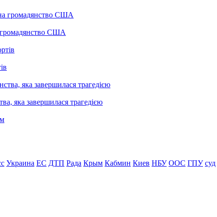
а громадянство США
ів
ва, яка завершилася трагедією
сс
Украина
ЕС
ДТП
Рада
Крым
Кабмин
Киев
НБУ
ООС
ГПУ
суд