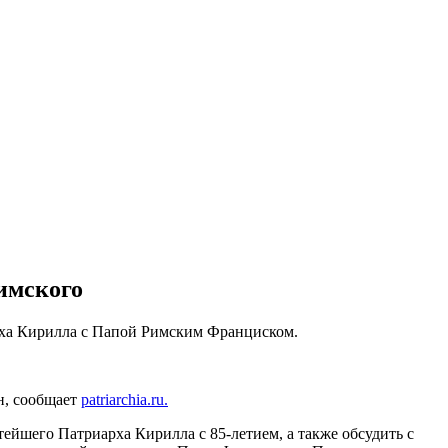
имского
рха Кирилла с Папой Римским Франциском.
н, сообщает
patriarchia.ru.
ейшего Патриарха Кирилла с 85-летием, а также обсудить с