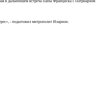
ная в дальнейшем встреча Папы Франциска с Патриархом
терес», - подытожил митрополит Иларион.