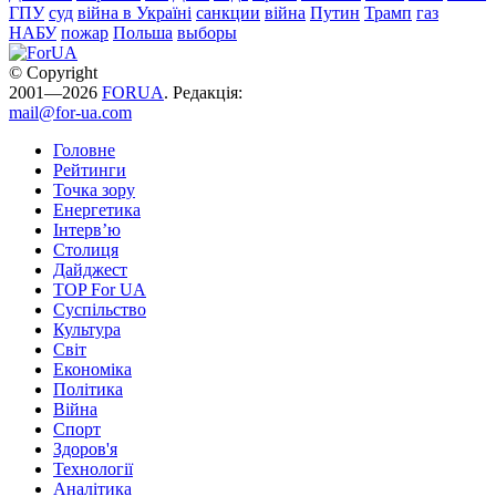
ГПУ
суд
війна в Україні
санкции
війна
Путин
Трамп
газ
НАБУ
пожар
Польша
выборы
© Copyright
2001—2026
FORUA
. Редакція:
mail@for-ua.com
Головне
Рейтинги
Точка зору
Енергетика
Інтерв’ю
Столиця
Дайджест
TOP For UA
Суспiльство
Культура
Світ
Економіка
Політика
Війна
Спорт
Здоров'я
Технології
Аналітика