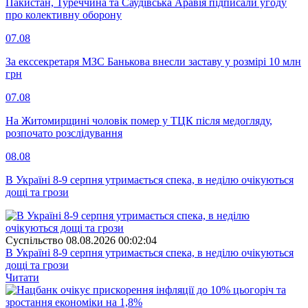
Пакистан, Туреччина та Саудівська Аравія підписали угоду
про колективну оборону
07.08
За екссекретаря МЗС Банькова внесли заставу у розмірі 10 млн
грн
07.08
На Житомирщині чоловік помер у ТЦК після медогляду,
розпочато розслідування
08.08
В Україні 8-9 серпня утримається спека, в неділю очікуються
дощі та грози
Суспiльство
08.08.2026 00:02:04
В Україні 8-9 серпня утримається спека, в неділю очікуються
дощі та грози
Читати