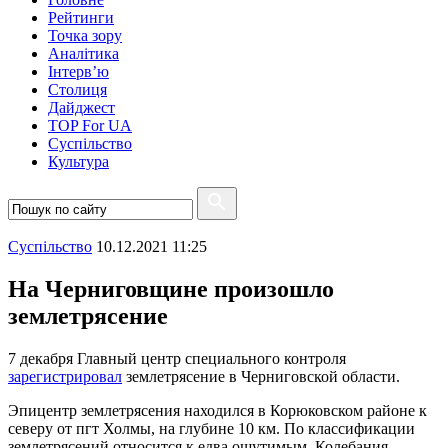
Рейтинги
Точка зору
Аналітика
Інтерв’ю
Столиця
Дайджест
TOP For UA
Суспiльство
Культура
Суспiльство
10.12.2021 11:25
На Черниговщине произошло
землетрясение
7 декабря Главный центр специального контроля
зарегистрировал
землетрясение в Черниговской области.
Эпицентр землетрясения находился в Корюковском районе к
северу от пгт Холмы, на глубине 10 км. По классификации
землетрясений относится к едва ощутимым. Колебания