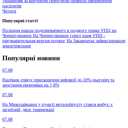
Українцям за кордоном спростили правила оформлення
паспортів
Читати
Популярнi статтi
Полиция нашла подозреваемого в поджоге храма УПЦ на
Черниговщине
На Черниговщине горел храм УПЦ -
предварительная версия поджог
На Закарпатье зафиксировали
землетрясения
Популярнi новини
07.08
Нацбанк очікує прискорення інфляції до 10% цьогоріч та
зростання економіки на 1,8%
07.08
На Миколаївщині у пункті металобрухту стався вибух: є
загиблий, двоє травмовані
07.08