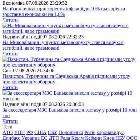
Економіка
07.08.2026 23:29:52
Нацбанк очікує прискорення інфляції до 10% цьогоріч та
зростання економіки на 1,8%
Читати
Надзвичайні події
07.08.2026 22:32:25
На Миколаївщині у пункті металобрухту стався вибух: є
загиблий, двоє травмовані
Читати
Свiт
07.08.2026 21:34:06
Пакистан, Туреччина та Саудівська Аравія підписали угоду
про колективну оборону
Читати
Надзвичайні події
07.08.2026 20:36:03
За екссекретаря МЗС Банькова внесли заставу у розмірі 10 млн
грн
Читати
Теги
АТО
УПЦ
РФ
США
СБУ
Порошенко
Росія
коронавирус
Донбасс
Украина
ЕС
ДТП
Рада
Крым
Кабмин
Киев
НБУ
ООС