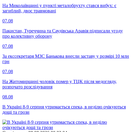
На Миколаївщині у пункті металобрухту стався вибух: є
загиблий, двоє травмовані
07.08
Пакистан, Туреччина та Саудівська Аравія підписали угоду
про колективну оборону
07.08
За екссекретаря МЗС Банькова внесли заставу у розмірі 10 млн
грн
07.08
На Житомирщині чоловік помер у ТЦК після медогляду,
розпочато розслідування
08.08
В Україні 8-9 серпня утримається спека, в неділю очікуються
дощі та грози