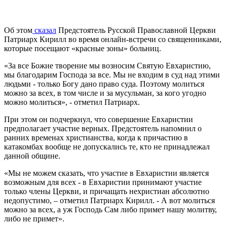
Об этом
сказал
Предстоятель Русской Православной Церкви
Патриарх Кирилл во время онлайн-встречи со священниками,
которые посещают «красные зоны» больниц.
«За все Божие творение мы возносим Святую Евхаристию,
мы благодарим Господа за все. Мы не входим в суд над этими
людьми - только Богу дано право суда. Поэтому молиться
можно за всех, в том числе и за мусульман, за кого угодно
можно молиться», - отметил Патриарх.
При этом он подчеркнул, что совершение Евхаристии
предполагает участие верных. Предстоятель напомнил о
ранних временах христианства, когда к причастию в
катакомбах вообще не допускались те, кто не принадлежал
данной общине.
«Мы не можем сказать, что участие в Евхаристии является
возможным для всех - в Евхаристии принимают участие
только члены Церкви, и причащать нехристиан абсолютно
недопустимо, – отметил Патриарх Кирилл. - А вот молиться
можно за всех, а уж Господь Сам либо примет нашу молитву,
либо не примет».