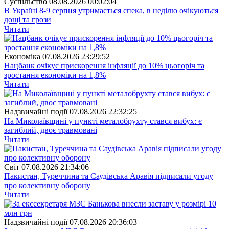
Суспiльство
08.08.2026 00:02:04
В Україні 8-9 серпня утримається спека, в неділю очікуються
дощі та грози
Читати
Економіка
07.08.2026 23:29:52
Нацбанк очікує прискорення інфляції до 10% цьогоріч та
зростання економіки на 1,8%
Читати
Надзвичайні події
07.08.2026 22:32:25
На Миколаївщині у пункті металобрухту стався вибух: є
загиблий, двоє травмовані
Читати
Свiт
07.08.2026 21:34:06
Пакистан, Туреччина та Саудівська Аравія підписали угоду
про колективну оборону
Читати
Надзвичайні події
07.08.2026 20:36:03