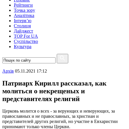
Рейтинги
Точка зору
Аналітика
Інтерв’ю
Столиця
Дайджест
TOP For UA
Суспiльство
Культура
Архiв
05.11.2021 17:12
Патриарх Кирилл рассказал, как
молиться о некрещеных и
представителях религий
Церковь молится о всех - за верующих и неверующих, за
православных и не православных, за христиан и
представителей других религий, но участие в Евхаристии
принимают только члены Церкви.