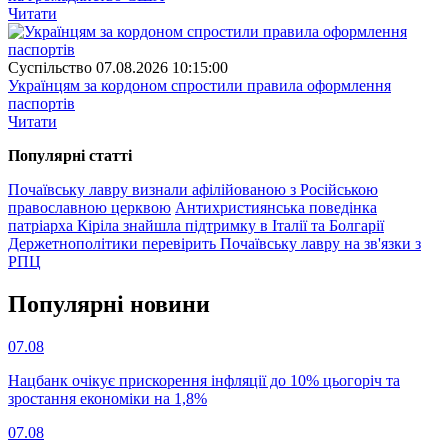
Читати
Суспiльство
07.08.2026 10:15:00
Українцям за кордоном спростили правила оформлення
паспортів
Читати
Популярнi статтi
Почаївську лавру визнали афілійованою з Російською
православною церквою
Антихристиянська поведінка
патріарха Кіріла знайшла підтримку в Італії та Болгарії
Держетнополітики перевірить Почаївську лавру на зв'язки з
РПЦ
Популярнi новини
07.08
Нацбанк очікує прискорення інфляції до 10% цьогоріч та
зростання економіки на 1,8%
07.08