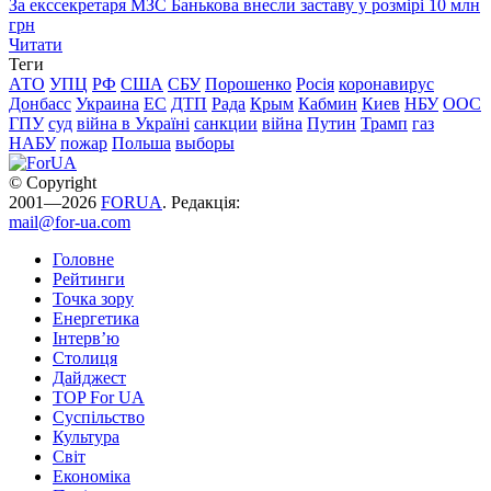
За екссекретаря МЗС Банькова внесли заставу у розмірі 10 млн
грн
Читати
Теги
АТО
УПЦ
РФ
США
СБУ
Порошенко
Росія
коронавирус
Донбасс
Украина
ЕС
ДТП
Рада
Крым
Кабмин
Киев
НБУ
ООС
ГПУ
суд
війна в Україні
санкции
війна
Путин
Трамп
газ
НАБУ
пожар
Польша
выборы
© Copyright
2001—2026
FORUA
. Редакція:
mail@for-ua.com
Головне
Рейтинги
Точка зору
Енергетика
Інтерв’ю
Столиця
Дайджест
TOP For UA
Суспiльство
Культура
Світ
Економіка