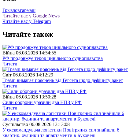
Грызлов
гармаш
Читайте нас у Google News
Читайте нас у Telegram
Читайте також
Війна
06.08.2026 14:54:55
РФ продовжує терор цивільного судноплавства
Читати
Свiт
06.08.2026 14:12:29
Трамп вимагає пояснень від Гегсета щодо дефіциту ракет
Читати
Війна
06.08.2026 13:50:28
Сили оборони уразили два НПЗ у РФ
Читати
Суспiльство
06.08.2026 13:13:08
У екскомандувача логістики Повітряних сил знайшли 6
квартир, будинки та апартаменти в Буковелі