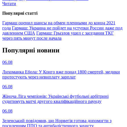
Читати
Популярнi статтi
Гармаш оценил шансы на обмен пленными до конца 2021
года
Гармаш: Украина не пойдет на уступки России даже под
давлением США
Гармаш: Грызлов ушел с заседания ТКГ
через пять минут после начала
Популярнi новини
06.08
Лихоманка Ебола: У Конго вже понад 1800 смертей, медики
протестують через невиплату зарплат
06.08
Жіноча Ліга чемпіонів: Українські футбольні арбітрині
судитимуть матчі другого кваліфікаційного раунду
06.08
Зеленський повідомив, що Норвегія готова допомогти з
посиленням ППО та антибалістичного захисту