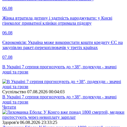
06.08
Жінка втратила дитину і здатність народжувати: у Києві
гінеколог приватної клініки отримала підозру
06.08
Єврокомісія: Україна може використати кошти кредиту ЄС на
закупівлю ракет-перехоплювачів у третіх країнах
07.08
В Україні 7 серпня прогнозують до +38°, подекуди - значні
дощі та грози
Суспiльство
07.08.2026 00:04:03
В Україні 7 серпня прогнозують до +38°, подекуди - значні
дощі та грози
Читати
Здоров'я
06.08.2026 23:33:25