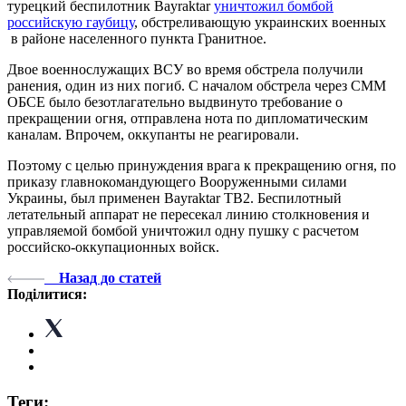
турецкий беспилотник Bayraktar
уничтожил бомбой
российскую гаубицу
, обстреливающую украинских военных
в районе населенного пункта Гранитное.
Двое военнослужащих ВСУ во время обстрела получили
ранения, один из них погиб. С началом обстрела через СММ
ОБСЕ было безотлагательно выдвинуто требование о
прекращении огня, отправлена ​​нота по дипломатическим
каналам. Впрочем, оккупанты не реагировали.
Поэтому с целью принуждения врага к прекращению огня, по
приказу главнокомандующего Вооруженными силами
Украины, был применен Bayraktar ТВ2. Беспилотный
летательный аппарат не пересекал линию столкновения и
управляемой бомбой уничтожил одну пушку с расчетом
российско-оккупационных войск.
Назад до статей
Поділитися:
Теги: