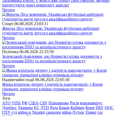
Лихоманка Ебола: У Конго вже понад 1800 смертей, медики
протестують через невиплату зарплат
Читати
Спорт
06.08.2026 23:03:11
Жіноча Ліга чемпіонів: Українські футбольні арбітрині
судитимуть матчі другого кваліфікаційного раунду
Читати
Полiтика
06.08.2026 22:35:59
Зеленський повідомив, що Норвегія готова допомогти з
посиленням ППО та антибалістичного захисту
Читати
Надзвичайні події
06.08.2026 22:05:30
Жінка втратила дитину і здатність народжувати: у Києві
гінеколог приватної клініки отримала підозру
Читати
Теги
АТО
УПЦ
РФ
США
СБУ
Порошенко
Росія
коронавирус
Донбасс
Украина
ЕС
ДТП
Рада
Крым
Кабмин
Киев
НБУ
ООС
ГПУ
суд
війна в Україні
санкции
війна
Путин
Трамп
газ