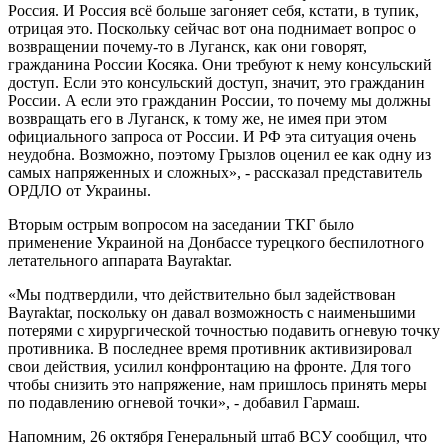
Россия. И Россия всё больше загоняет себя, кстати, в тупик,
отрицая это. Поскольку сейчас вот она поднимает вопрос о
возвращении почему-то в Луганск, как они говорят,
гражданина России Косяка. Они требуют к нему консульский
доступ. Если это консульский доступ, значит, это гражданин
России. А если это гражданин России, то почему мы должны
возвращать его в Луганск, к тому же, не имея при этом
официального запроса от России. И РФ эта ситуация очень
неудобна. Возможно, поэтому Грызлов оценил ее как одну из
самых напряженных и сложных», - рассказал представитель
ОРДЛО от Украины.
Вторым острым вопросом на заседании ТКГ было
применение Украиной на Донбассе турецкого беспилотного
летательного аппарата Bayraktar.
«Мы подтвердили, что действительно был задействован
Bayraktar, поскольку он давал возможность с наименьшими
потерями с хирургической точностью подавить огневую точку
противника. В последнее время противник активизировал
свои действия, усилил конфронтацию на фронте. Для того
чтобы снизить это напряжение, нам пришлось принять меры
по подавлению огневой точки», - добавил Гармаш.
Напомним, 26 октября Генеральный штаб ВСУ сообщил, что