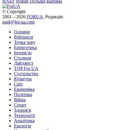
НАБУ
пожар
Польша
выборы
© Copyright
2001—2026
FORUA
. Редакція:
mail@for-ua.com
Головне
Рейтинги
Точка зору
Енергетика
Інтерв’ю
Столиця
Дайджест
TOP For UA
Суспiльство
Культура
Світ
Економіка
Політика
Війна
Спорт
Здоров'я
Технології
Аналітика
Екологія