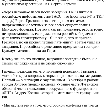
в украинской делегации ТКГ Сергей Гармаш.
«Через несколько часов после заседания ТКГ я читаю в
российском информагентстве ТАСС, что (постпред РФ в ТКГ
— ред.) Борис Грызлов назвал его одним из самых
напряженных и сложных за все время существования
Минского формата. Поэтому, как вы понимаете, работа точно
не приостановлена, если даже глава российской делегации
дает такую ​​характеристику... Я не знаю, что напрягало
Грызлова, но он провел первые пять минут, а затем ушел из
заседания. И российскую делегацию представлял господин
Кульмухаметов», — сказал Гармаш.
К тому же, по его мнению, вчерашнее заседание было «не
самым напряженным и не самым сложным».
Гармаш предполагает, что причиной поведения Грызлова
могли быть два вопроса, которые поднимались на заседании.
Первый — о ситуации с задержанным 13 октября в районе
города Золотое (подконтрольная Украине часть Луганской
области) члена незаконного вооруженного формирования
«ЛНР» Андрея Косяка, который имеет паспорт гражданина
РФ.
«Мы настаиваем на том, что стороной конфликта является