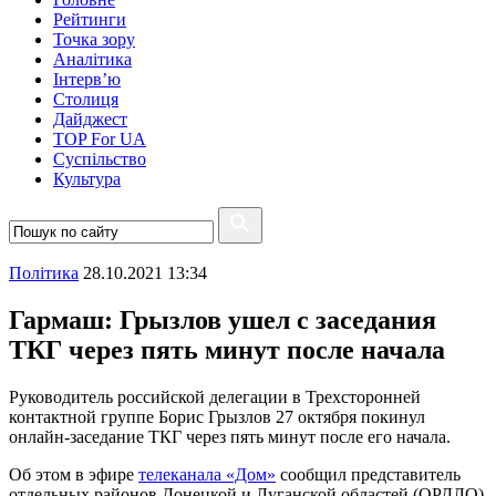
Рейтинги
Точка зору
Аналітика
Інтерв’ю
Столиця
Дайджест
TOP For UA
Суспiльство
Культура
Полiтика
28.10.2021 13:34
Гармаш: Грызлов ушел с заседания
ТКГ через пять минут после начала
Руководитель российской делегации в Трехсторонней
контактной группе Борис Грызлов 27 октября покинул
онлайн-заседание ТКГ через пять минут после его начала.
Об этом в эфире
телеканала «Дом»
сообщил представитель
отдельных районов Донецкой и Луганской областей (ОРДЛО)