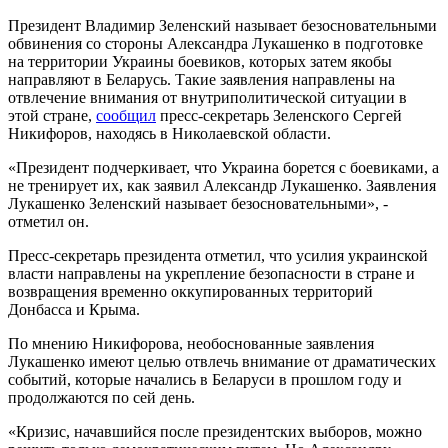
Президент Владимир Зеленский называет безосновательными
обвинения со стороны Александра Лукашенко в подготовке
на территории Украины боевиков, которых затем якобы
направляют в Беларусь. Такие заявления направлены на
отвлечение внимания от внутриполитической ситуации в
этой стране,
сообщил
пресс-секретарь Зеленского Сергей
Никифоров, находясь в Николаевской области.
«Президент подчеркивает, что Украина борется с боевиками, а
не тренирует их, как заявил Александр Лукашенко. Заявления
Лукашенко Зеленский называет безосновательными», -
отметил он.
Пресс-секретарь президента отметил, что усилия украинской
власти направлены на укрепление безопасности в стране и
возвращения временно оккупированных территорий
Донбасса и Крыма.
По мнению Никифорова, необоснованные заявления
Лукашенко имеют целью отвлечь внимание от драматических
событий, которые начались в Беларуси в прошлом году и
продолжаются по сей день.
«Кризис, начавшийся после президентских выборов, можно