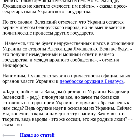
решить только демократическим путем. Но Александру
Лукашенко не хватило смелости им пойти», - сказал пресс-
секретарь главы Украинского государства.
По его словам, Зеленский отмечает, что Украина остается
верным другом белорусского народа, но не вмешивается в
политические процессы других государств.
«Надеемся, что не будет недружественных шагов в отношении
Украины со стороны Александра Лукашенко. Если же будут -
это получит немедленный и мощный ответ и нашего
государства, и международного сообщества», - отметил
Никифоров.
Напомним, Лукашенко заявил о причастности официальных
органов власти Украины к
переброске оружия в Беларусь
.
«Ладно, побежал за Западом (президент Украины Владимир
Зеленский, - ред.), плюнул на все, но зачем ты боевиков
готовишь на территории Украины и оружие забрасываешь к
нам сюда? Ведь оружие идет в основном из Украины. Сейчас
мы, конечно, закрыли намертво эту границу. Зачем вы это
творите, ведь народы - это же соседи, это же родные люди?» -
сказал он.
Назад до статей