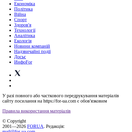
Економіка
Політика
Війна
Спорт
Здоров'я
Технології
Аналітика
Екологія
Новини компаній
Надзвичайні події
Досьє
ИнфоFor
У разі повного або часткового передрукування матеріалів
сайту посилання на https://for-ua.com є обов'язковим
Правила використання матеріалів
© Copyright
2001—2026
FORUA
. Редакція:
mail@for-ua.com