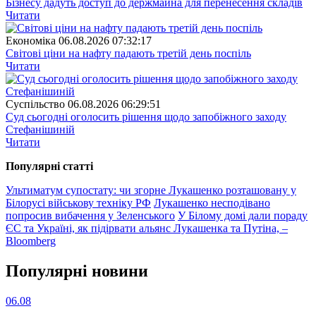
Бізнесу дадуть доступ до держмайна для перенесення складів
Читати
Економіка
06.08.2026 07:32:17
Світові ціни на нафту падають третій день поспіль
Читати
Суспiльство
06.08.2026 06:29:51
Суд сьогодні оголосить рішення щодо запобіжного заходу
Стефанішиній
Читати
Популярнi статтi
Ультиматум супостату: чи згорне Лукашенко розташовану у
Білорусі військову техніку РФ
Лукашенко несподівано
попросив вибачення у Зеленського
У Білому домі дали пораду
ЄС та Україні, як підірвати альянс Лукашенка та Путіна, –
Bloomberg
Популярнi новини
06.08