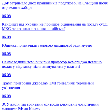
ДБР затримало двох працівників податкової на Сумщині після
отримання хабаря
06.08
Кандидат від України не пройшов оцінювання на посаду судді
МКС через погане знання англійської
06.08
Ющенка призначили головою наглядової ради музею
06.08
Наймолодший темношкірий професор Кембриджа негайно
подав у відставку після звинувачень у плагіаті
06.08
Трамп пригрозив джерелам ЗМІ тривалими термінами
ув'язнення
06.08
ЗСУ взяли під вогневий контроль ключовий логістичний
маршрут РФ до Криму