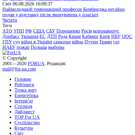
Свiт
06.08.2026 16:09:37
Наймолодший темношкірий професор Кембриджа негайно
подав у відставку після звинувачень у плагіаті
Читати
Теги
АТО
УПЦ
РФ
США
СБУ
Порошенко
Росія
коронавирус
Донбасс
Украина
ЕС
ДТП
Рада
Крым
Кабмин
Киев
НБУ
ООС
ГПУ
суд
війна в Україні
санкции
війна
Путин
Трамп
газ
НАБУ
пожар
Польша
выборы
© Copyright
2001—2026
FORUA
. Редакція:
mail@for-ua.com
Головне
Рейтинги
Точка зору
Енергетика
Інтерв’ю
Столиця
Дайджест
TOP For UA
Суспiльство
Культура
Світ