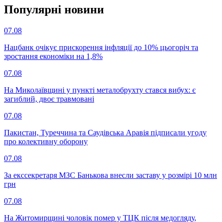
Популярнi новини
07.08
Нацбанк очікує прискорення інфляції до 10% цьогоріч та
зростання економіки на 1,8%
07.08
На Миколаївщині у пункті металобрухту стався вибух: є
загиблий, двоє травмовані
07.08
Пакистан, Туреччина та Саудівська Аравія підписали угоду
про колективну оборону
07.08
За екссекретаря МЗС Банькова внесли заставу у розмірі 10 млн
грн
07.08
На Житомирщині чоловік помер у ТЦК після медогляду,