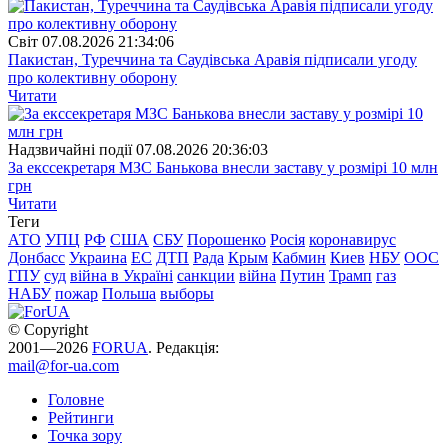
Свiт
07.08.2026 21:34:06
Пакистан, Туреччина та Саудівська Аравія підписали угоду
про колективну оборону
Читати
Надзвичайні події
07.08.2026 20:36:03
За екссекретаря МЗС Банькова внесли заставу у розмірі 10 млн
грн
Читати
Теги
АТО
УПЦ
РФ
США
СБУ
Порошенко
Росія
коронавирус
Донбасс
Украина
ЕС
ДТП
Рада
Крым
Кабмин
Киев
НБУ
ООС
ГПУ
суд
війна в Україні
санкции
війна
Путин
Трамп
газ
НАБУ
пожар
Польша
выборы
© Copyright
2001—2026
FORUA
. Редакція:
mail@for-ua.com
Головне
Рейтинги
Точка зору