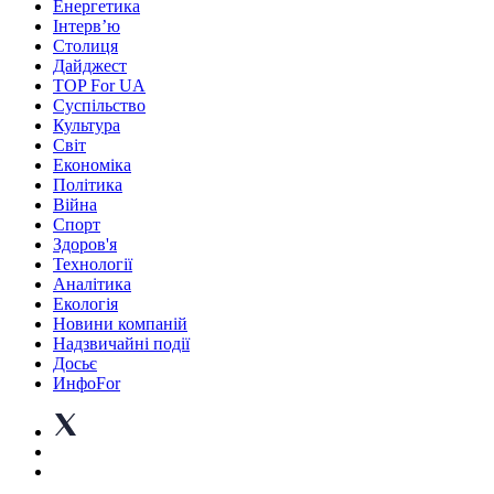
Енергетика
Інтерв’ю
Столиця
Дайджест
TOP For UA
Суспiльство
Культура
Світ
Економіка
Політика
Війна
Спорт
Здоров'я
Технології
Аналітика
Екологія
Новини компаній
Надзвичайні події
Досьє
ИнфоFor