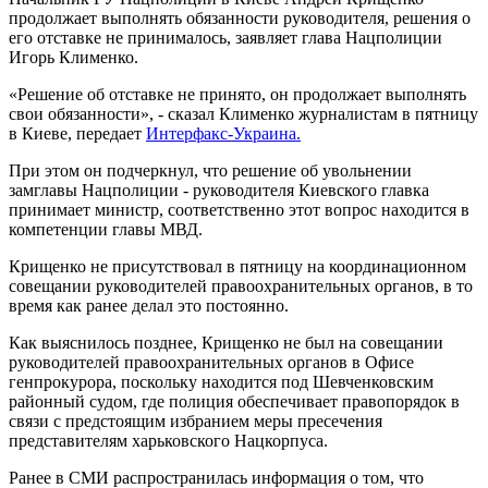
продолжает выполнять обязанности руководителя, решения о
его отставке не принималось, заявляет глава Нацполиции
Игорь Клименко.
«Решение об отставке не принято, он продолжает выполнять
свои обязанности», - сказал Клименко журналистам в пятницу
в Киеве, передает
Интерфакс-Украина.
При этом он подчеркнул, что решение об увольнении
замглавы Нацполиции - руководителя Киевского главка
принимает министр, соответственно этот вопрос находится в
компетенции главы МВД.
Крищенко не присутствовал в пятницу на координационном
совещании руководителей правоохранительных органов, в то
время как ранее делал это постоянно.
Как выяснилось позднее, Крищенко не был на совещании
руководителей правоохранительных органов в Офисе
генпрокурора, поскольку находится под Шевченковским
районный судом, где полиция обеспечивает правопорядок в
связи с предстоящим избранием меры пресечения
представителям харьковского Нацкорпуса.
Ранее в СМИ распространилась информация о том, что