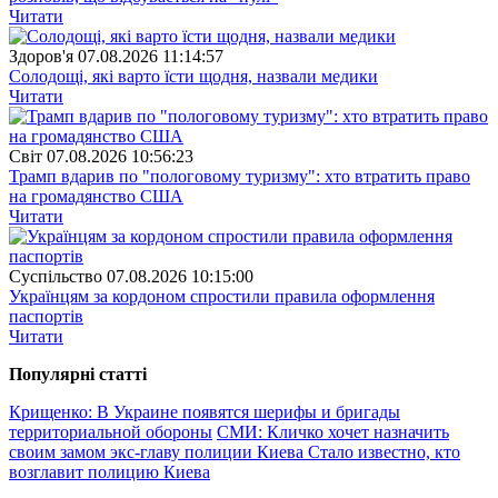
Читати
Здоров'я
07.08.2026 11:14:57
Солодощі, які варто їсти щодня, назвали медики
Читати
Свiт
07.08.2026 10:56:23
Трамп вдарив по "пологовому туризму": хто втратить право
на громадянство США
Читати
Суспiльство
07.08.2026 10:15:00
Українцям за кордоном спростили правила оформлення
паспортів
Читати
Популярнi статтi
Крищенко: В Украине появятся шерифы и бригады
территориальной обороны
СМИ: Кличко хочет назначить
своим замом экс-главу полиции Киева
Стало известно, кто
возглавит полицию Киева