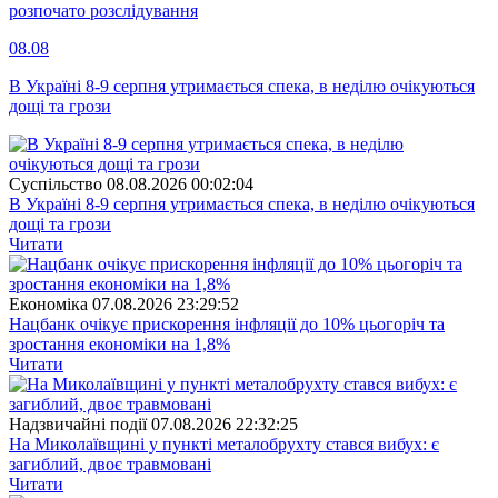
розпочато розслідування
08.08
В Україні 8-9 серпня утримається спека, в неділю очікуються
дощі та грози
Суспiльство
08.08.2026 00:02:04
В Україні 8-9 серпня утримається спека, в неділю очікуються
дощі та грози
Читати
Економіка
07.08.2026 23:29:52
Нацбанк очікує прискорення інфляції до 10% цьогоріч та
зростання економіки на 1,8%
Читати
Надзвичайні події
07.08.2026 22:32:25
На Миколаївщині у пункті металобрухту стався вибух: є
загиблий, двоє травмовані
Читати