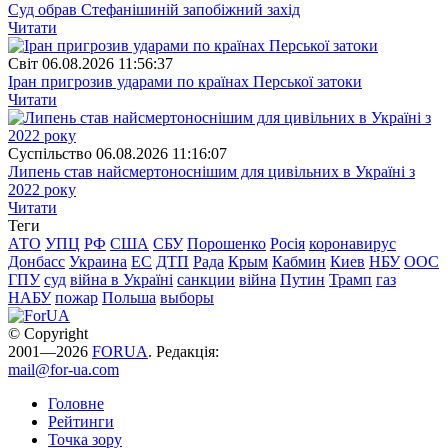
Суд обрав Стефанішиній запобіжний захід
Читати
Свiт
06.08.2026 11:56:37
Іран пригрозив ударами по країнах Перської затоки
Читати
Суспiльство
06.08.2026 11:16:07
Липень став найсмертоноснішим для цивільних в Україні з
2022 року
Читати
Теги
АТО
УПЦ
РФ
США
СБУ
Порошенко
Росія
коронавирус
Донбасс
Украина
ЕС
ДТП
Рада
Крым
Кабмин
Киев
НБУ
ООС
ГПУ
суд
війна в Україні
санкции
війна
Путин
Трамп
газ
НАБУ
пожар
Польша
выборы
© Copyright
2001—2026
FORUA
. Редакція:
mail@for-ua.com
Головне
Рейтинги
Точка зору