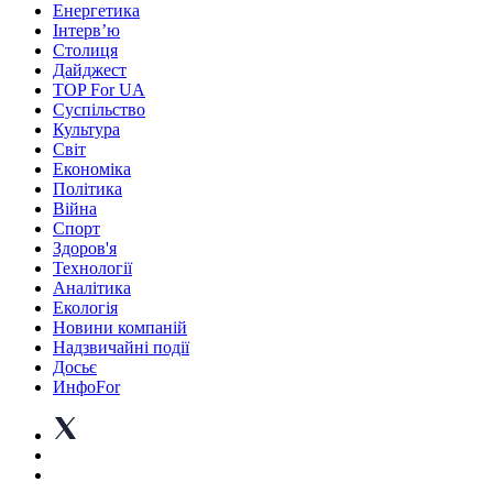
Енергетика
Інтерв’ю
Столиця
Дайджест
TOP For UA
Суспiльство
Культура
Світ
Економіка
Політика
Війна
Спорт
Здоров'я
Технології
Аналітика
Екологія
Новини компаній
Надзвичайні події
Досьє
ИнфоFor