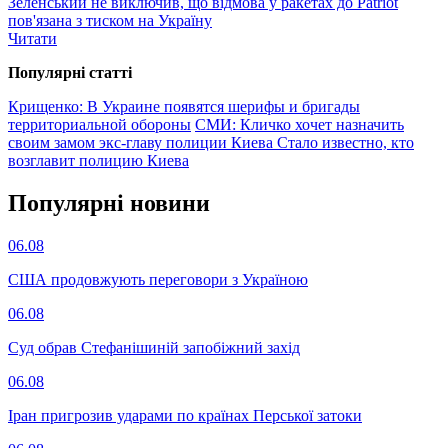
Зеленський не виключив, що відмова у ракетах до Patriot
пов'язана з тиском на Україну
Читати
Популярнi статтi
Крищенко: В Украине появятся шерифы и бригады
территориальной обороны
СМИ: Кличко хочет назначить
своим замом экс-главу полиции Киева
Стало известно, кто
возглавит полицию Киева
Популярнi новини
06.08
США продовжують переговори з Україною
06.08
Суд обрав Стефанішиній запобіжний захід
06.08
Іран пригрозив ударами по країнах Перської затоки