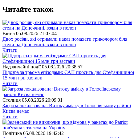
Читайте також
Війна
05.08.2026 21:07:04
Двох росіян, які отримали наказ помахати триколором біля
стели на Донеччині, взяли в полон
Читати
Надзвичайні події
05.08.2026 20:38:57
Підозра за трьома епізодами: САП просить для Стефанишиної
15 млн грн застави
Читати
Столиця
05.08.2026 20:09:01
Загроза локалізована: Витоку аміаку в Голосіївському районі
Києва немає
Читати
Полiтика
05.08.2026 19:42:42