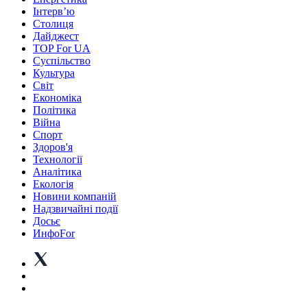
Інтерв’ю
Столиця
Дайджест
TOP For UA
Суспiльство
Культура
Світ
Економіка
Політика
Війна
Спорт
Здоров'я
Технології
Аналітика
Екологія
Новини компаній
Надзвичайні події
Досьє
ИнфоFor