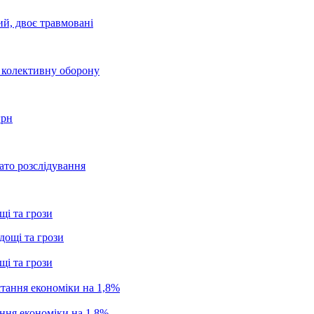
ий, двоє травмовані
о колективну оборону
грн
ато розслідування
щі та грози
щі та грози
ання економіки на 1,8%