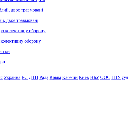
ий, двоє травмовані
о колективну оборону
грн
сс
Украина
ЕС
ДТП
Рада
Крым
Кабмин
Киев
НБУ
ООС
ГПУ
суд