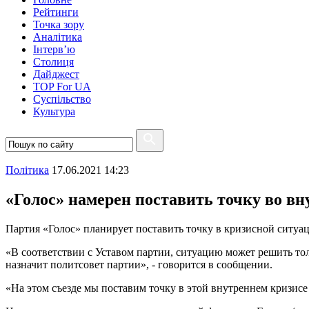
Рейтинги
Точка зору
Аналітика
Інтерв’ю
Столиця
Дайджест
TOP For UA
Суспiльство
Культура
Полiтика
17.06.2021 14:23
«Голос» намерен поставить точку во в
Партия «Голос» планирует поставить точку в кризисной ситуа
«В соответствии с Уставом партии, ситуацию может решить тол
назначит политсовет партии», - говорится в сообщении.
«На этом съезде мы поставим точку в этой внутреннем кризисе