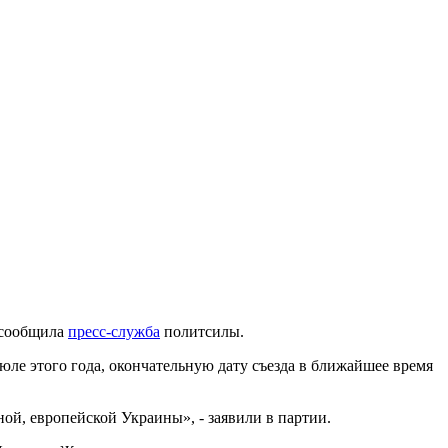
м сообщила
пресс-служба
политсилы.
юле этого года, окончательную дату съезда в ближайшее время
ной, европейской Украины», - заявили в партии.