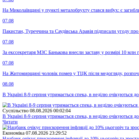
На Миколаївщині у пункті металобрухту стався вибух: є загибл
07.08
Пакистан, Туреччина та Саудівська Аравія підписали угоду пр
07.08
За екссекретаря МЗС Банькова внесли заставу у розмірі 10 млн 
07.08
На Житомирщині чоловік помер у ТЦК після медогляду, розпоч
08.08
В Україні 8-9 серпня утримається спека, в неділю очікуються до
Суспiльство
08.08.2026 00:02:04
В Україні 8-9 серпня утримається спека, в неділю очікуються до
Читати
Економіка
07.08.2026 23:29:52
Нацбанк очікує прискорення інфляції до 10% цьогоріч та зрост