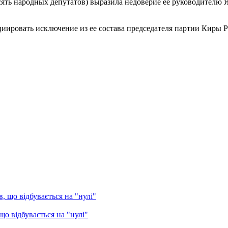
ять народных депутатов) выразила недоверие ее руководителю Я
иировать исключение из ее состава председателя партии Киры 
о відбувається на "нулі"