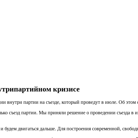
нутрипартийном кризисе
ции внутри партии на съезде, который проведут в июле. Об это
ько съезд партии. Мы приняли решение о проведении съезда в и
 и будем двигаться дальше. Для построения современной, свобод