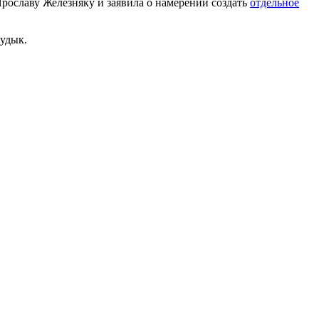
рославу Железняку и заявила о намерении создать
отдельное
Рудык.