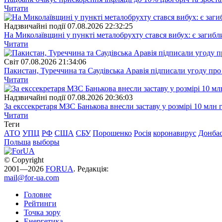
Читати
Надзвичайні події
07.08.2026 22:32:25
На Миколаївщині у пункті металобрухту стався вибух: є загибл
Читати
Свiт
07.08.2026 21:34:06
Пакистан, Туреччина та Саудівська Аравія підписали угоду пр
Читати
Надзвичайні події
07.08.2026 20:36:03
За екссекретаря МЗС Банькова внесли заставу у розмірі 10 млн 
Читати
Теги
АТО
УПЦ
РФ
США
СБУ
Порошенко
Росія
коронавирус
Донба
Польша
выборы
© Copyright
2001—2026
FORUA
. Редакція:
mail@for-ua.com
Головне
Рейтинги
Точка зору
Енергетика