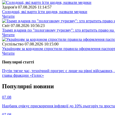
Здоров'я
07.08.2026 11:14:57
Солодощі, які варто їсти щодня, назвали медики
Читати
Свiт
07.08.2026 10:56:23
Трамп вдарив по "пологовому туризму": хто втратить право н
Читати
Суспiльство
07.08.2026 10:15:00
Українцям за кордоном спростили правила оформлення паспорт
Читати
Популярнi статтi
Путін тягне час, технічний прогрес є лише на рівні військових, 
главы фракции «Голос»
Популярнi новини
07.08
Нацбанк очікує прискорення інфляції до 10% цьогоріч та зрост
07.08