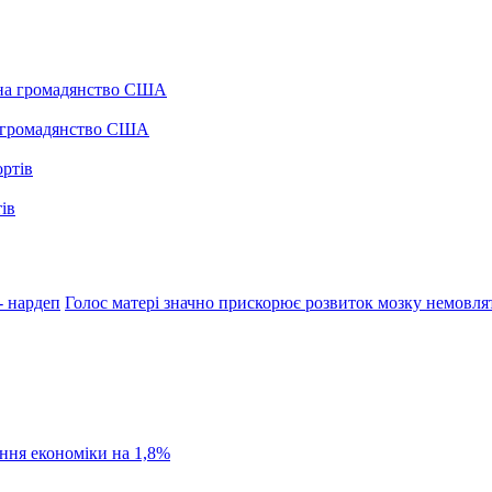
а громадянство США
ів
- нардеп
Голос матері значно прискорює розвиток мозку немовля
ання економіки на 1,8%