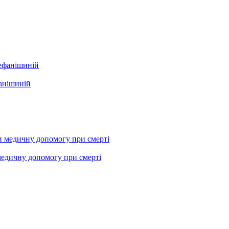
фанішиній
медичну допомогу при смерті