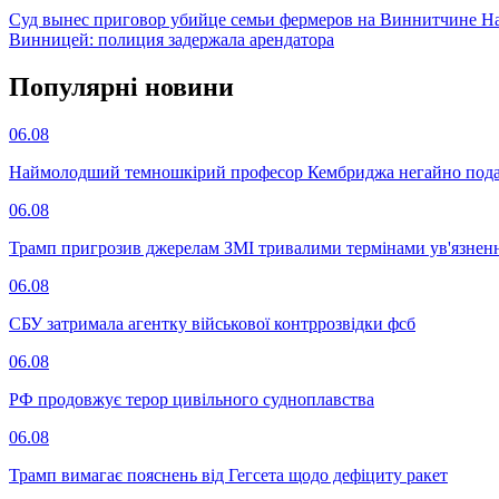
Суд вынес приговор убийце семьи фермеров на Виннитчине
На
Винницей: полиция задержала арендатора
Популярнi новини
06.08
Наймолодший темношкірий професор Кембриджа негайно подав у
06.08
Трамп пригрозив джерелам ЗМІ тривалими термінами ув'язнен
06.08
СБУ затримала агентку військової контррозвідки фсб
06.08
РФ продовжує терор цивільного судноплавства
06.08
Трамп вимагає пояснень від Гегсета щодо дефіциту ракет