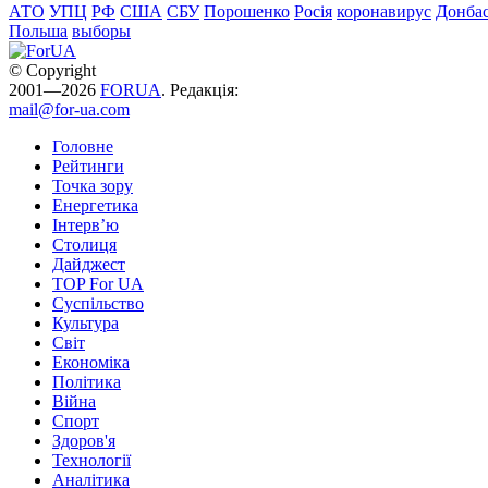
АТО
УПЦ
РФ
США
СБУ
Порошенко
Росія
коронавирус
Донба
Польша
выборы
© Copyright
2001—2026
FORUA
. Редакція:
mail@for-ua.com
Головне
Рейтинги
Точка зору
Енергетика
Інтерв’ю
Столиця
Дайджест
TOP For UA
Суспiльство
Культура
Світ
Економіка
Політика
Війна
Спорт
Здоров'я
Технології
Аналітика