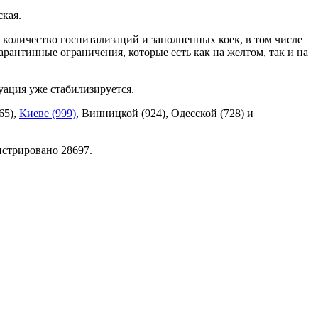
ская.
я количество госпитализаций и заполненных коек, в том числе
арантинные ограничения, которые есть как на желтом, так и на
уация уже стабилизируется.
65),
Киеве (999),
Винницкой (924), Одесской (728) и
истрировано 28697.