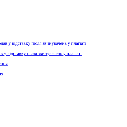
 відставку після звинувачень у плагіаті
ня