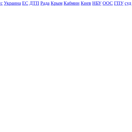
сс
Украина
ЕС
ДТП
Рада
Крым
Кабмин
Киев
НБУ
ООС
ГПУ
суд