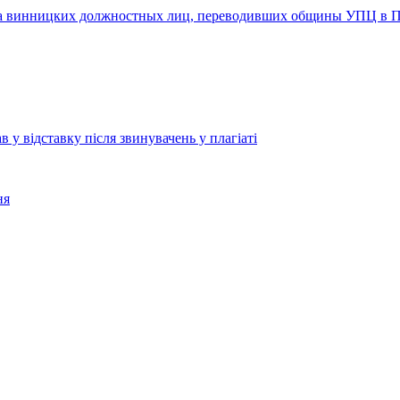
 винницких должностных лиц, переводивших общины УПЦ в ПЦ
 відставку після звинувачень у плагіаті
ня