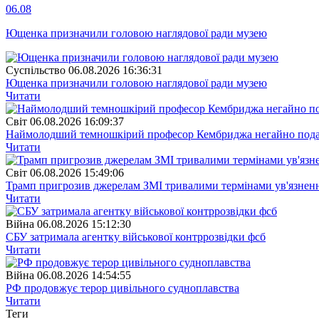
06.08
Ющенка призначили головою наглядової ради музею
Суспiльство
06.08.2026 16:36:31
Ющенка призначили головою наглядової ради музею
Читати
Свiт
06.08.2026 16:09:37
Наймолодший темношкірий професор Кембриджа негайно подав у
Читати
Свiт
06.08.2026 15:49:06
Трамп пригрозив джерелам ЗМІ тривалими термінами ув'язнен
Читати
Війна
06.08.2026 15:12:30
СБУ затримала агентку військової контррозвідки фсб
Читати
Війна
06.08.2026 14:54:55
РФ продовжує терор цивільного судноплавства
Читати
Теги