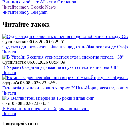
Винницкая область
Максим Степанов
Читайте нас у Google News
Читайте нас у Telegram
Читайте також
Суспiльство
06.08.2026 06:29:51
Суд сьогодні оголосить рішення щодо запобіжного заходу Сте
Читати
Суспiльство
06.08.2026 00:04:09
В Україні 6 серпня утримається суха і спекотна погода +38°
Читати
Здоров'я
05.08.2026 23:32:52
Евтаназія для невиліковно хворих: У Нью-Йорку легалізували 
Читати
Свiт
05.08.2026 23:03:34
У Веллінгтоні вперше за 15 років випав сніг
Читати
Популярнi статтi