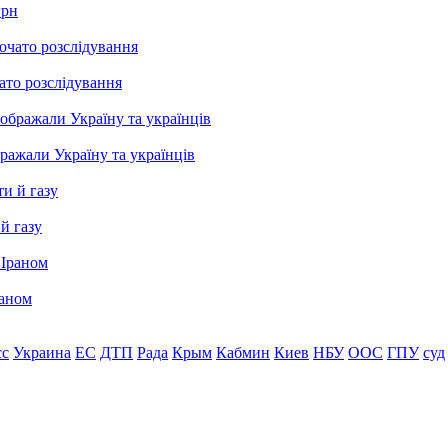
грн
ато розслідування
бражали Україну та українців
й газу
раном
сс
Украина
ЕС
ДТП
Рада
Крым
Кабмин
Киев
НБУ
ООС
ГПУ
суд