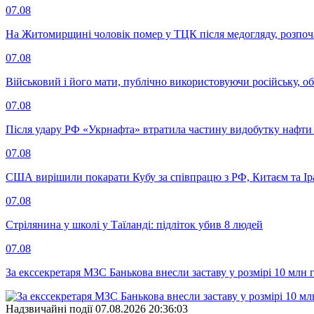
07.08
На Житомирщині чоловік помер у ТЦК після медогляду, розпоч
07.08
Військовий і його мати, публічно використовуючи російську, о
07.08
Після удару РФ «Укрнафта» втратила частину видобутку нафти 
07.08
США вирішили покарати Кубу за співпрацю з РФ, Китаєм та І
07.08
Стрілянина у школі у Таїланді: підліток убив 8 людей
07.08
За екссекретаря МЗС Банькова внесли заставу у розмірі 10 млн 
Надзвичайні події
07.08.2026 20:36:03