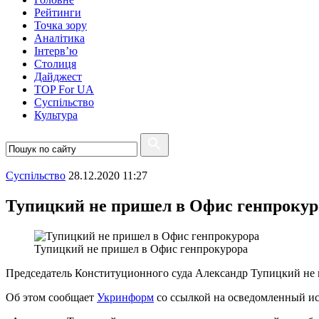
Рейтинги
Точка зору
Аналітика
Інтерв’ю
Столиця
Дайджест
TOP For UA
Суспiльство
Культура
Суспiльство
28.12.2020 11:27
Тупицкий не пришел в Офис генпрокур
Тупицкий не пришел в Офис генпрокурора
Председатель Конституционного суда Александр Тупицкий не п
Об этом сообщает
Укринформ
со ссылкой на осведомленный ис