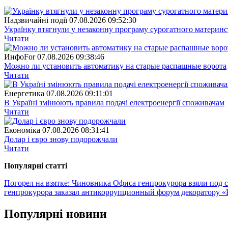
Надзвичайні події
07.08.2026 09:52:30
Українку втягнули у незаконну програму сурогатного материнст
Читати
ИнфоFor
07.08.2026 09:38:46
Можно ли установить автоматику на старые распашные ворота
Читати
Енергетика
07.08.2026 09:11:01
В Україні змінюють правила подачі електроенергії споживачам
Читати
Економіка
07.08.2026 08:31:41
Долар і євро знову подорожчали
Читати
Популярнi статтi
Погорел на взятке: Чиновника Офиса генпрокурора взяли под с
генпрокурора заказал антикоррупционный форум декоратору «
Популярнi новини