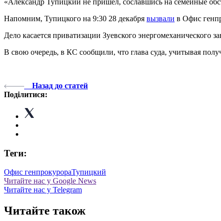
«Александр Тупицкий не пришел, сославшись на семейные обсто
Напомним, Тупицкого на 9:30 28 декабря
вызвали
в Офис генпр
Дело касается приватизации Зуевского энергомеханического за
В свою очередь, в КС сообщили, что глава суда, учитывая пол
Назад до статей
Поділитися:
Теги:
Офис генпрокурора
Тупицкий
Читайте нас у Google News
Читайте нас у Telegram
Читайте також