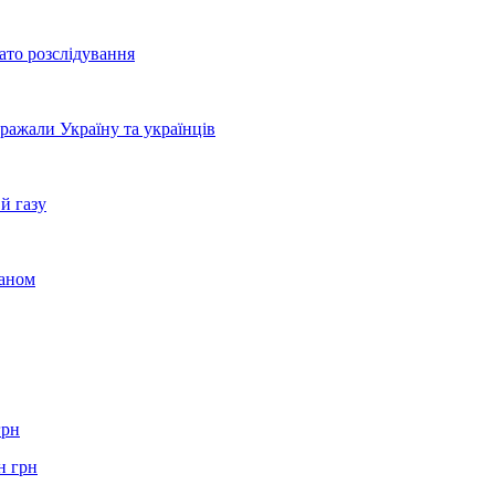
ато розслідування
бражали Україну та українців
й газу
раном
грн