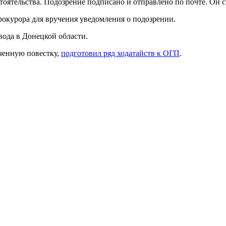
ятельства. Подозрение подписано и отправлено по почте. Он сч
окурора для вручения уведомления о подозрении.
вода в Донецкой области.
ученную повестку,
подготовил ряд ходатайств к ОГП
.