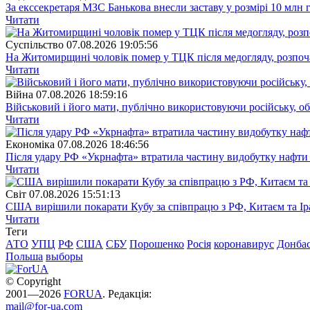
За екссекретаря МЗС Банькова внесли заставу у розмірі 10 млн 
Читати
Суспiльство
07.08.2026 19:05:56
На Житомирщині чоловік помер у ТЦК після медогляду, розпоч
Читати
Війна
07.08.2026 18:59:16
Військовий і його мати, публічно використовуючи російську, о
Читати
Економіка
07.08.2026 18:46:56
Після удару РФ «Укрнафта» втратила частину видобутку нафти 
Читати
Свiт
07.08.2026 15:51:13
США вирішили покарати Кубу за співпрацю з РФ, Китаєм та І
Читати
Теги
АТО
УПЦ
РФ
США
СБУ
Порошенко
Росія
коронавирус
Донба
Польша
выборы
© Copyright
2001—2026
FORUA
. Редакція:
mail@for-ua.com