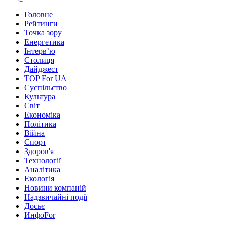
Головне
Рейтинги
Точка зору
Енергетика
Інтерв’ю
Столиця
Дайджест
TOP For UA
Суспiльство
Культура
Світ
Економіка
Політика
Війна
Спорт
Здоров'я
Технології
Аналітика
Екологія
Новини компаній
Надзвичайні події
Досьє
ИнфоFor