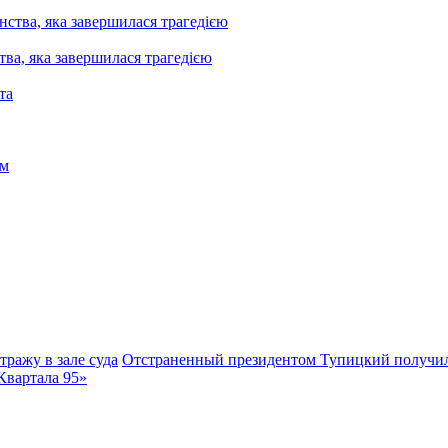
ва, яка завершилася трагедією
тражу в зале суда
Отстраненный президентом Тупицкий получил
Квартала 95»