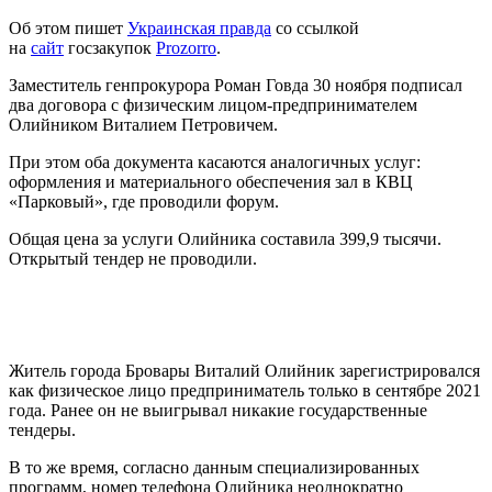
Об этом пишет
Украинская правда
со ссылкой
на
сайт
госзакупок
Prozorro
.
Заместитель генпрокурора Роман Говда 30 ноября подписал
два договора с физическим лицом-предпринимателем
Олийником Виталием Петровичем.
При этом оба документа касаются аналогичных услуг:
оформления и материального обеспечения зал в КВЦ
«Парковый», где проводили форум.
Общая цена за услуги Олийника составила 399,9 тысячи.
Открытый тендер не проводили.
Житель города Бровары Виталий Олийник зарегистрировался
как физическое лицо предприниматель только в сентябре 2021
года. Ранее он не выигрывал никакие государственные
тендеры.
В то же время, согласно данным специализированных
программ, номер телефона Олийника неоднократно