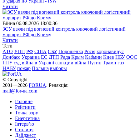
в ударах по Україні - ISW
Читати
Війна
06.08.2026 18:00:36
ЗСУ взяли під вогневий контроль ключовий логістичний
маршрут РФ до Криму
Читати
Теги
АТО
УПЦ
РФ
США
СБУ
Порошенко
Росія
коронавирус
Донбасс
Украина
ЕС
ДТП
Рада
Крым
Кабмин
Киев
НБУ
ООС
ГПУ
суд
війна в Україні
санкции
війна
Путин
Трамп
газ
НАБУ
пожар
Польша
выборы
© Copyright
2001—2026
FORUA
. Редакція:
mail@for-ua.com
Головне
Рейтинги
Точка зору
Енергетика
Інтерв’ю
Столиця
Дайджест