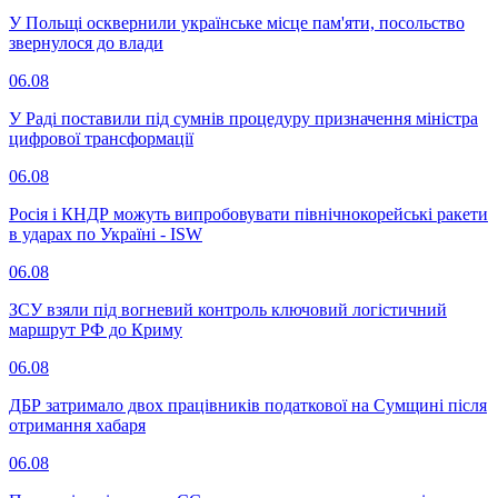
У Польщі осквернили українське місце пам'яти, посольство
звернулося до влади
06.08
У Раді поставили під сумнів процедуру призначення міністра
цифрової трансформації
06.08
Росія і КНДР можуть випробовувати північнокорейські ракети
в ударах по Україні - ISW
06.08
ЗСУ взяли під вогневий контроль ключовий логістичний
маршрут РФ до Криму
06.08
ДБР затримало двох працівників податкової на Сумщині після
отримання хабаря
06.08