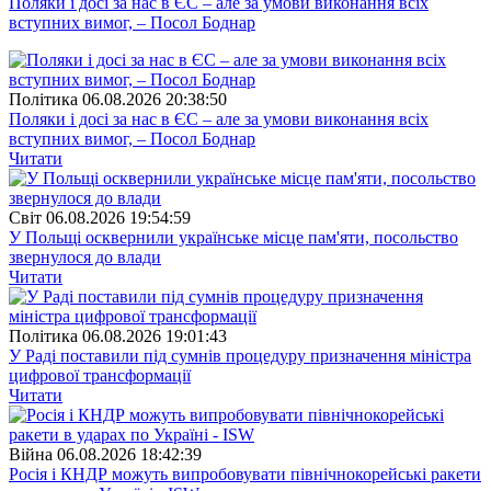
Поляки і досі за нас в ЄС – але за умови виконання всіх
вступних вимог, – Посол Боднар
Полiтика
06.08.2026 20:38:50
Поляки і досі за нас в ЄС – але за умови виконання всіх
вступних вимог, – Посол Боднар
Читати
Свiт
06.08.2026 19:54:59
У Польщі осквернили українське місце пам'яти, посольство
звернулося до влади
Читати
Полiтика
06.08.2026 19:01:43
У Раді поставили під сумнів процедуру призначення міністра
цифрової трансформації
Читати
Війна
06.08.2026 18:42:39
Росія і КНДР можуть випробовувати північнокорейські ракети