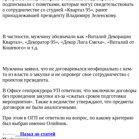
подписывали с пометками, которые могут свидетельствовать
о сотрудничестве со студией «Квартал 95», ранее
принадлежавшей президенту Владимиру Зеленскому.
В частности, мужчину обозначали как «Виталий Декорации
Квартал», «Декоратор 95», «Декор Лига Смеха», «Виталий от
Кошевого» и т.д.
Мужчина заявил, что не договаривался неофициально с кем-
то из власти о закупке и не опроверг свое сотрудничество с
проектом президента.
В Офисе генпрокурора УП ответили, что заключили договоры
без проведения закупки из-за «сжатых сроков подготовки
мероприятия». Также в ведомстве утверждают, что предметы
договоров не были аналогичными.
При этом в ОГП не ответили на вопрос, по какому критерию
был выбран именно Олийник.
Назад до статей