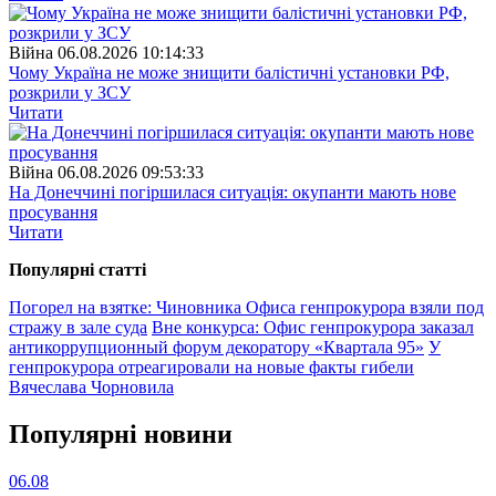
Війна
06.08.2026 10:14:33
Чому Україна не може знищити балістичні установки РФ,
розкрили у ЗСУ
Читати
Війна
06.08.2026 09:53:33
На Донеччині погіршилася ситуація: окупанти мають нове
просування
Читати
Популярнi статтi
Погорел на взятке: Чиновника Офиса генпрокурора взяли под
стражу в зале суда
Вне конкурса: Офис генпрокурора заказал
антикоррупционный форум декоратору «Квартала 95»
У
генпрокурора отреагировали на новые факты гибели
Вячеслава Чорновила
Популярнi новини
06.08