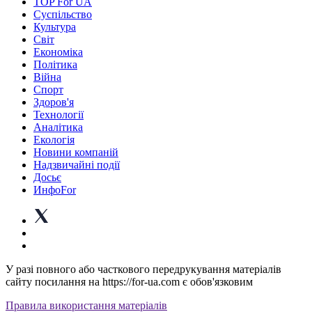
TOP For UA
Суспiльство
Культура
Світ
Економіка
Політика
Війна
Спорт
Здоров'я
Технології
Аналітика
Екологія
Новини компаній
Надзвичайні події
Досьє
ИнфоFor
У разі повного або часткового передрукування матеріалів
сайту посилання на https://for-ua.com є обов'язковим
Правила використання матеріалів