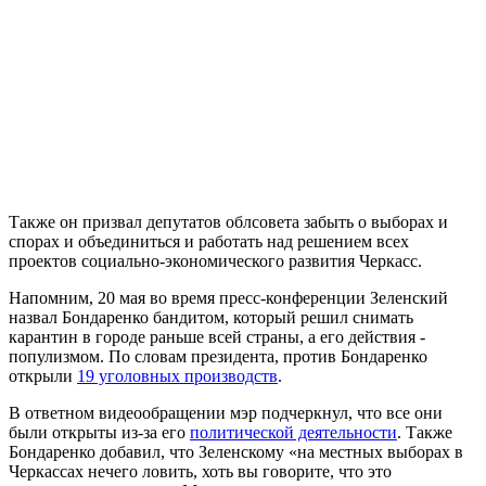
Также он призвал депутатов облсовета забыть о выборах и
спорах и объединиться и работать над решением всех
проектов социально-экономического развития Черкасс.
Напомним, 20 мая во время пресс-конференции Зеленский
назвал Бондаренко бандитом, который решил снимать
карантин в городе раньше всей страны, а его действия -
популизмом. По словам президента, против Бондаренко
открыли
19 уголовных производств
.
В ответном видеообращении мэр подчеркнул, что все они
были открыты из-за его
политической деятельности
. Также
Бондаренко добавил, что Зеленскому «на местных выборах в
Черкассах нечего ловить, хоть вы говорите, что это