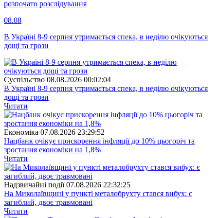
розпочато розслідування
08.08
В Україні 8-9 серпня утримається спека, в неділю очікуються
дощі та грози
Суспiльство
08.08.2026 00:02:04
В Україні 8-9 серпня утримається спека, в неділю очікуються
дощі та грози
Читати
Економіка
07.08.2026 23:29:52
Нацбанк очікує прискорення інфляції до 10% цьогоріч та
зростання економіки на 1,8%
Читати
Надзвичайні події
07.08.2026 22:32:25
На Миколаївщині у пункті металобрухту стався вибух: є
загиблий, двоє травмовані
Читати