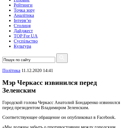
Рейтинги
Точка зору
Аналітика
Інтерв’ю
Столиця
Дайджест
TOP For UA
Суспiльство
Культура
Полiтика
11.12.2020 14:41
Мэр Черкасс извинился перед
Зеленским
Городской голова Черкасс Анатолий Бондаренко извинился
перед президентом Владимиром Зеленским.
Соответствующее обращение он опубликовал в Facebook.
«Мы должны забыть о противостоянии между городским