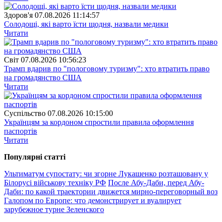
Здоров'я
07.08.2026 11:14:57
Солодощі, які варто їсти щодня, назвали медики
Читати
Свiт
07.08.2026 10:56:23
Трамп вдарив по "пологовому туризму": хто втратить право
на громадянство США
Читати
Суспiльство
07.08.2026 10:15:00
Українцям за кордоном спростили правила оформлення
паспортів
Читати
Популярнi статтi
Ультиматум супостату: чи згорне Лукашенко розташовану у
Білорусі військову техніку РФ
После Абу-Даби, перед Абу-
Даби: по какой траектории движется мирно-переговорный воз
Галопом по Европе: что демонстрирует и вуалирует
зарубежное турне Зеленского