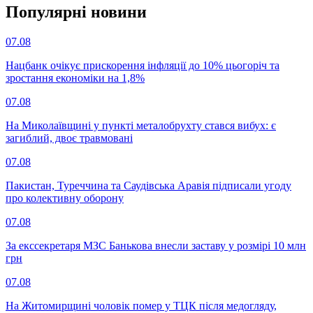
Популярнi новини
07.08
Нацбанк очікує прискорення інфляції до 10% цьогоріч та
зростання економіки на 1,8%
07.08
На Миколаївщині у пункті металобрухту стався вибух: є
загиблий, двоє травмовані
07.08
Пакистан, Туреччина та Саудівська Аравія підписали угоду
про колективну оборону
07.08
За екссекретаря МЗС Банькова внесли заставу у розмірі 10 млн
грн
07.08
На Житомирщині чоловік помер у ТЦК після медогляду,