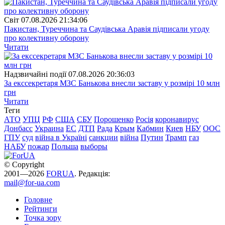
Свiт
07.08.2026 21:34:06
Пакистан, Туреччина та Саудівська Аравія підписали угоду
про колективну оборону
Читати
Надзвичайні події
07.08.2026 20:36:03
За екссекретаря МЗС Банькова внесли заставу у розмірі 10 млн
грн
Читати
Теги
АТО
УПЦ
РФ
США
СБУ
Порошенко
Росія
коронавирус
Донбасс
Украина
ЕС
ДТП
Рада
Крым
Кабмин
Киев
НБУ
ООС
ГПУ
суд
війна в Україні
санкции
війна
Путин
Трамп
газ
НАБУ
пожар
Польша
выборы
© Copyright
2001—2026
FORUA
. Редакція:
mail@for-ua.com
Головне
Рейтинги
Точка зору