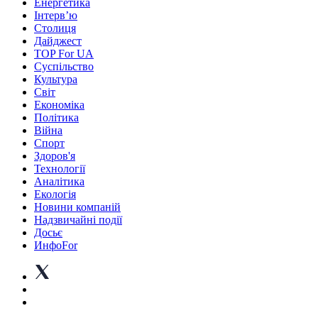
Енергетика
Інтерв’ю
Столиця
Дайджест
TOP For UA
Суспiльство
Культура
Світ
Економіка
Політика
Війна
Спорт
Здоров'я
Технології
Аналітика
Екологія
Новини компаній
Надзвичайні події
Досьє
ИнфоFor