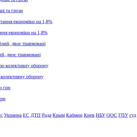
щі та грози
ання економіки на 1,8%
ий, двоє травмовані
о колективну оборону
грн
сс
Украина
ЕС
ДТП
Рада
Крым
Кабмин
Киев
НБУ
ООС
ГПУ
суд