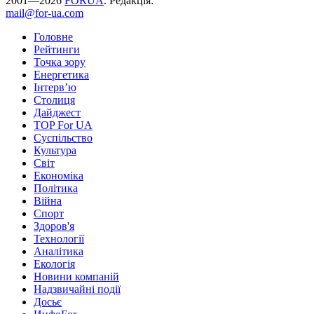
2001—2026
FORUA
. Редакція:
mail@for-ua.com
Головне
Рейтинги
Точка зору
Енергетика
Інтерв’ю
Столиця
Дайджест
TOP For UA
Суспiльство
Культура
Світ
Економіка
Політика
Війна
Спорт
Здоров'я
Технології
Аналітика
Екологія
Новини компаній
Надзвичайні події
Досьє