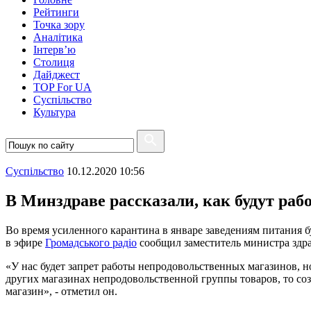
Рейтинги
Точка зору
Аналітика
Інтерв’ю
Столиця
Дайджест
TOP For UA
Суспiльство
Культура
Суспiльство
10.12.2020 10:56
В Минздраве рассказали, как будут раб
Во время усиленного карантина в январе заведениям питания бу
в эфире
Громадського радіо
сообщил заместитель министра здр
«У нас будет запрет работы непродовольственных магазинов, но
других магазинах непродовольственной группы товаров, то соз
магазин», - отметил он.