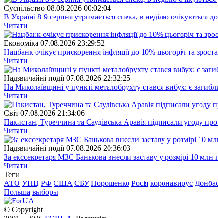
Суспiльство
08.08.2026 00:02:04
В Україні 8-9 серпня утримається спека, в неділю очікуються до
Читати
Економіка
07.08.2026 23:29:52
Нацбанк очікує прискорення інфляції до 10% цьогоріч та зрост
Читати
Надзвичайні події
07.08.2026 22:32:25
На Миколаївщині у пункті металобрухту стався вибух: є загибл
Читати
Свiт
07.08.2026 21:34:06
Пакистан, Туреччина та Саудівська Аравія підписали угоду пр
Читати
Надзвичайні події
07.08.2026 20:36:03
За екссекретаря МЗС Банькова внесли заставу у розмірі 10 млн 
Читати
Теги
АТО
УПЦ
РФ
США
СБУ
Порошенко
Росія
коронавирус
Донба
Польша
выборы
© Copyright