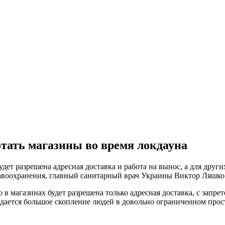
отать магазины во время локдауна
дет разрешена адресная доставка и работа на вынос, а для други
авоохранения, главный санитарный врач Украины Виктор Ляшко
 в магазинах будет разрешена только адресная доставка, с запре
дается большое скопление людей в довольно ограниченном прост