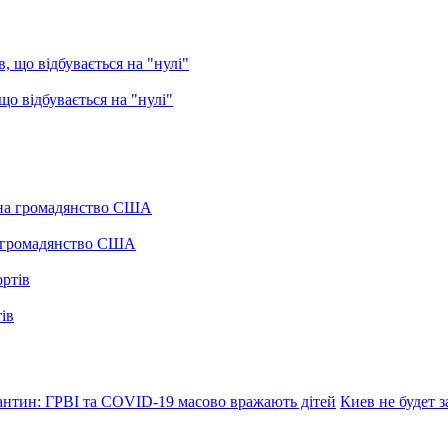
о відбувається на "нулі"
а громадянство США
ів
антин: ГРВІ та COVID-19 масово вражають дітей
Киев не будет 