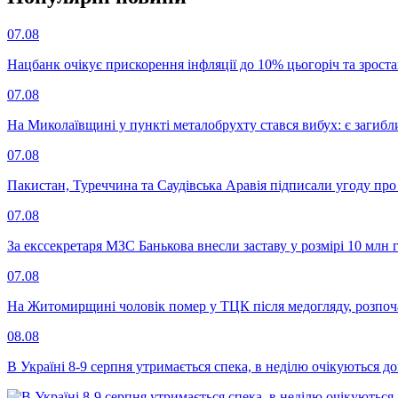
07.08
Нацбанк очікує прискорення інфляції до 10% цьогоріч та зрост
07.08
На Миколаївщині у пункті металобрухту стався вибух: є загибл
07.08
Пакистан, Туреччина та Саудівська Аравія підписали угоду пр
07.08
За екссекретаря МЗС Банькова внесли заставу у розмірі 10 млн 
07.08
На Житомирщині чоловік помер у ТЦК після медогляду, розпоч
08.08
В Україні 8-9 серпня утримається спека, в неділю очікуються до