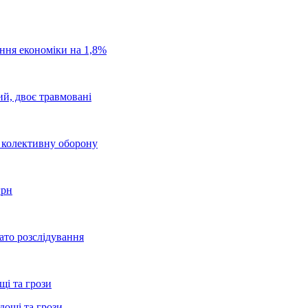
ання економіки на 1,8%
ий, двоє травмовані
о колективну оборону
грн
ато розслідування
щі та грози