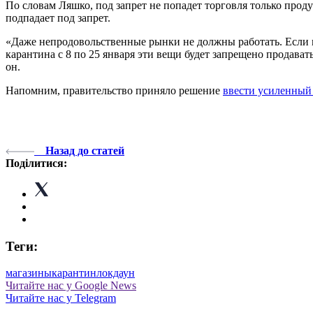
По словам Ляшко, под запрет не попадет торговля только про
подпадает под запрет.
«Даже непродовольственные рынки не должны работать. Если м
карантина с 8 по 25 января эти вещи будет запрещено продават
он.
Напомним, правительство приняло решение
ввести усиленный
Назад до статей
Поділитися:
Теги:
магазины
карантин
локдаун
Читайте нас у Google News
Читайте нас у Telegram