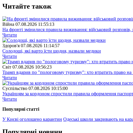
Читайте також
Війна
07.08.2026 11:55:13
На фронті змінилися правила виживання: військовий розповів, щ
Читати
Здоров'я
07.08.2026 11:14:57
Солодощі, які варто їсти щодня, назвали медики
Читати
Свiт
07.08.2026 10:56:23
Трамп вдарив по "пологовому туризму": хто втратить право н
Читати
Суспiльство
07.08.2026 10:15:00
Українцям за кордоном спростили правила оформлення паспорт
Читати
Популярнi статтi
У Києві оголошено карантин
Одеські школи закривають на кар
Популярнi новини