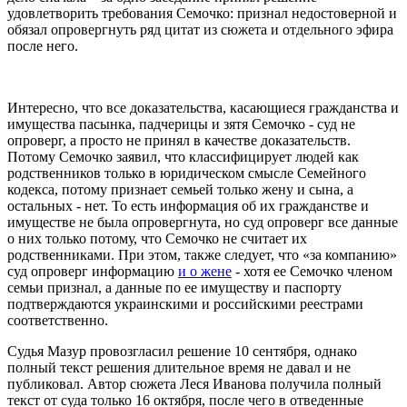
удовлетворить требования Семочко: признал недостоверной и
обязал опровергнуть ряд цитат из сюжета и отдельного эфира
после него.
Интересно, что все доказательства, касающиеся гражданства и
имущества пасынка, падчерицы и зятя Семочко - суд не
опроверг, а просто не принял в качестве доказательств.
Потому Семочко заявил, что классифицирует людей как
родственников только в юридическом смысле Семейного
кодекса, потому признает семьей только жену и сына, а
остальных - нет. То есть информация об их гражданстве и
имуществе не была опровергнута, но суд опроверг все данные
о них только потому, что Семочко не считает их
родственниками. При этом, также следует, что «за компанию»
суд опроверг информацию
и о жене
- хотя ее Семочко членом
семьи признал, а данные по ее имуществу и паспорту
подтверждаются украинскими и российскими реестрами
соответственно.
Судья Мазур провозгласил решение 10 сентября, однако
полный текст решения длительное время не давал и не
публиковал. Автор сюжета Леся Иванова получила полный
текст от суда только 16 октября, после чего в отведенные