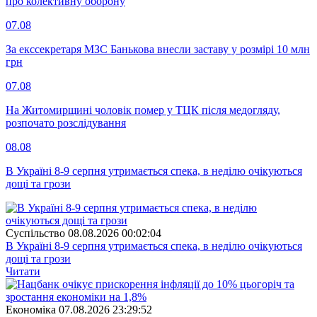
про колективну оборону
07.08
За екссекретаря МЗС Банькова внесли заставу у розмірі 10 млн
грн
07.08
На Житомирщині чоловік помер у ТЦК після медогляду,
розпочато розслідування
08.08
В Україні 8-9 серпня утримається спека, в неділю очікуються
дощі та грози
Суспiльство
08.08.2026 00:02:04
В Україні 8-9 серпня утримається спека, в неділю очікуються
дощі та грози
Читати
Економіка
07.08.2026 23:29:52