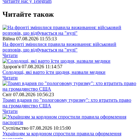
Читайте нас у Telegram
Читайте також
Війна
07.08.2026 11:55:13
На фронті змінилися правила виживання: військовий
розповів, що відбувається на "нулі"
Читати
Здоров'я
07.08.2026 11:14:57
Солодощі, які варто їсти щодня, назвали медики
Читати
Свiт
07.08.2026 10:56:23
Трамп вдарив по "пологовому туризму": хто втратить право
на громадянство США
Читати
Суспiльство
07.08.2026 10:15:00
Українцям за кордоном спростили правила оформлення