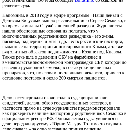
родственниками. Об этом сообщает
Bihus.Info
со ссылкой на
решение суда.
Напомним, в 2018 году в эфире программы «Наши деньги с
Денисом Бигусом» вышло расследование о Сергее Семочко, в
то время замглавы Службы внешней разведки. Журналисты
нашли обоснованные основания полагать, что у
многочисленных родственников разведчика - его жены,
пасынка, падчерицы и зятя и др. - есть российские паспорта,
выданные на территории аннексированного Крыма, а также
ряд элитных объектов недвижимости в Козине под Киевом.
Также речь шла о давлении СБУ на фармбизнес и
вмешательстве экономической контрразведки СБУ, которой до
разведки руководил Семочко, в госзакупки диализных
препаратов, что, по словам поставщиков лекарств, привело к
остановке поставок и около 200 смертям пациентов.
Дело рассматривали около года: в суде допрашивали
свидетелей, делали обзор государственных реестров, в
частности прямо на суде журналисты продемонстрировали,
как проверить наличие паспортов у родственников Семочко в
официальном реестре РФ. Однако летом судья уволился и
дело передали другому - Юрию Мазуру. Тот вместо слушать
дело сначала – за одно заседание принял решение