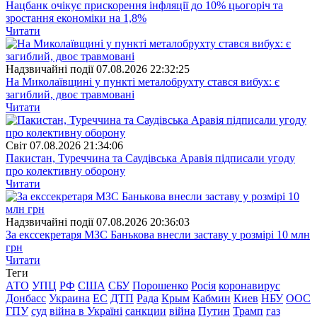
Нацбанк очікує прискорення інфляції до 10% цьогоріч та
зростання економіки на 1,8%
Читати
Надзвичайні події
07.08.2026 22:32:25
На Миколаївщині у пункті металобрухту стався вибух: є
загиблий, двоє травмовані
Читати
Свiт
07.08.2026 21:34:06
Пакистан, Туреччина та Саудівська Аравія підписали угоду
про колективну оборону
Читати
Надзвичайні події
07.08.2026 20:36:03
За екссекретаря МЗС Банькова внесли заставу у розмірі 10 млн
грн
Читати
Теги
АТО
УПЦ
РФ
США
СБУ
Порошенко
Росія
коронавирус
Донбасс
Украина
ЕС
ДТП
Рада
Крым
Кабмин
Киев
НБУ
ООС
ГПУ
суд
війна в Україні
санкции
війна
Путин
Трамп
газ