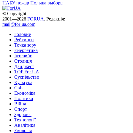
НАБУ
пожар
Польша
выборы
© Copyright
2001—2026
FORUA
. Редакція:
mail@for-ua.com
Головне
Рейтинги
Точка зору
Енергетика
Інтерв’ю
Столиця
Дайджест
TOP For UA
Суспiльство
Культура
Світ
Економіка
Політика
Війна
Спорт
Здоров'я
Технології
Аналітика
Екологія