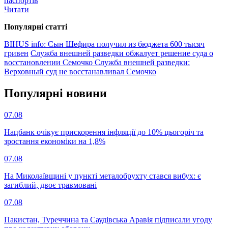
паспортів
Читати
Популярнi статтi
BIHUS info: Сын Шефира получил из бюджета 600 тысяч
гривен
Служба внешней разведки обжалует решение суда о
восстановлении Семочко
Служба внешней разведки:
Верховный суд не восстанавливал Семочко
Популярнi новини
07.08
Нацбанк очікує прискорення інфляції до 10% цьогоріч та
зростання економіки на 1,8%
07.08
На Миколаївщині у пункті металобрухту стався вибух: є
загиблий, двоє травмовані
07.08
Пакистан, Туреччина та Саудівська Аравія підписали угоду