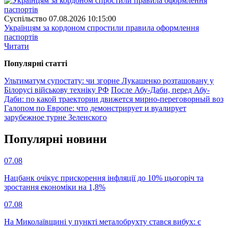
Суспiльство
07.08.2026 10:15:00
Українцям за кордоном спростили правила оформлення
паспортів
Читати
Популярнi статтi
Ультиматум супостату: чи згорне Лукашенко розташовану у
Білорусі військову техніку РФ
После Абу-Даби, перед Абу-
Даби: по какой траектории движется мирно-переговорный воз
Галопом по Европе: что демонстрирует и вуалирует
зарубежное турне Зеленского
Популярнi новини
07.08
Нацбанк очікує прискорення інфляції до 10% цьогоріч та
зростання економіки на 1,8%
07.08
На Миколаївщині у пункті металобрухту стався вибух: є