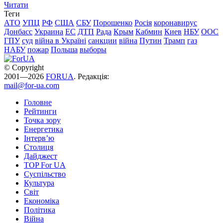
Читати
Теги
АТО
УПЦ
РФ
США
СБУ
Порошенко
Росія
коронавирус
Донбасс
Украина
ЕС
ДТП
Рада
Крым
Кабмин
Киев
НБУ
ООС
ГПУ
суд
війна в Україні
санкции
війна
Путин
Трамп
газ
НАБУ
пожар
Польша
выборы
© Copyright
2001—2026
FORUA
. Редакція:
mail@for-ua.com
Головне
Рейтинги
Точка зору
Енергетика
Інтерв’ю
Столиця
Дайджест
TOP For UA
Суспiльство
Культура
Світ
Економіка
Політика
Війна