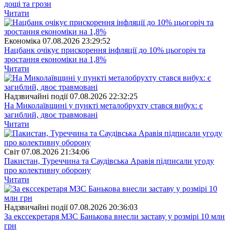
дощі та грози
Читати
Економіка
07.08.2026 23:29:52
Нацбанк очікує прискорення інфляції до 10% цьогоріч та
зростання економіки на 1,8%
Читати
Надзвичайні події
07.08.2026 22:32:25
На Миколаївщині у пункті металобрухту стався вибух: є
загиблий, двоє травмовані
Читати
Свiт
07.08.2026 21:34:06
Пакистан, Туреччина та Саудівська Аравія підписали угоду
про колективну оборону
Читати
Надзвичайні події
07.08.2026 20:36:03
За екссекретаря МЗС Банькова внесли заставу у розмірі 10 млн
грн