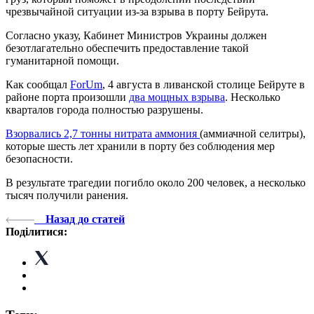
чрезвычайной ситуации из-за взрыва в порту Бейрута.
Согласно указу, Кабинет Министров Украины должен
безотлагательно обеспечить предоставление такой
гуманитарной помощи.
Как сообщал
ForUm
, 4 августа в ливанской столице Бейруте в
районе порта произошли
два мощных взрыва
. Несколько
кварталов города полностью разрушены.
Взорвались 2,7 тонны нитрата аммония
(аммиачной селитры),
которые шесть лет хранили в порту без соблюдения мер
безопасности.
В результате трагедии погибло около 200 человек, а несколько
тысяч получили ранения.
Назад до статей
Поділитися: