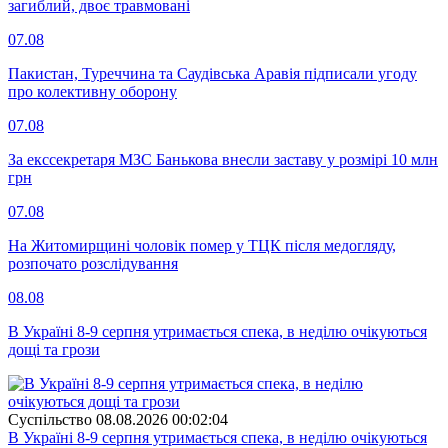
загиблий, двоє травмовані
07.08
Пакистан, Туреччина та Саудівська Аравія підписали угоду
про колективну оборону
07.08
За екссекретаря МЗС Банькова внесли заставу у розмірі 10 млн
грн
07.08
На Житомирщині чоловік помер у ТЦК після медогляду,
розпочато розслідування
08.08
В Україні 8-9 серпня утримається спека, в неділю очікуються
дощі та грози
Суспiльство
08.08.2026 00:02:04
В Україні 8-9 серпня утримається спека, в неділю очікуються