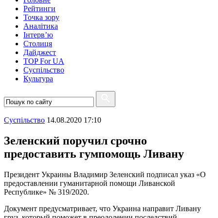
Рейтинги
Точка зору
Аналітика
Інтерв’ю
Столиця
Дайджест
TOP For UA
Суспiльство
Культура
Суспiльство
14.08.2020 17:10
Зеленский поручил срочно
предоставить гумпомощь Ливану
Президент Украины Владимир Зеленский подписал указ «О
предоставлении гуманитарной помощи Ливанской
Республике» № 319/2020.
Документ предусматривает, что Украина направит Ливану
груз, который поможет в преодолении последствий