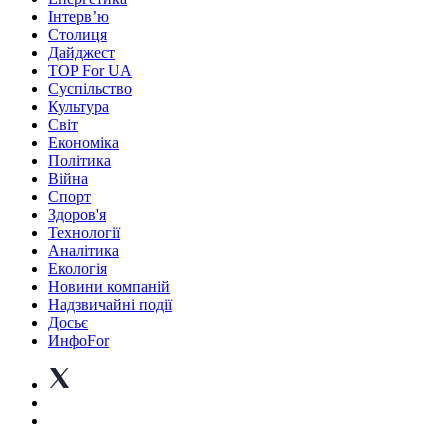
Інтерв’ю
Столиця
Дайджест
TOP For UA
Суспiльство
Культура
Світ
Економіка
Політика
Війна
Спорт
Здоров'я
Технології
Аналітика
Екологія
Новини компаній
Надзвичайні події
Досьє
ИнфоFor