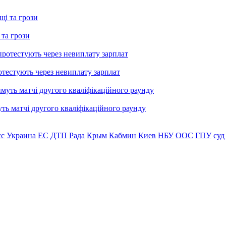
 та грози
тестують через невиплату зарплат
уть матчі другого кваліфікаційного раунду
сс
Украина
ЕС
ДТП
Рада
Крым
Кабмин
Киев
НБУ
ООС
ГПУ
суд