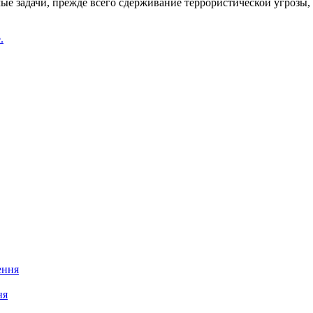
 задачи, прежде всего сдерживание террористической угрозы, п
.
ня