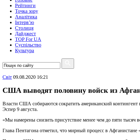
Рейтинги
Точка зору
Аналітика
Інтерв’ю
Столиця
Дайджест
TOP For UA
Суспiльство
Культура
Свiт
09.08.2020 16:21
США выводят половину войск из Афга
Власти США собираются сократить американский контингент в
Эспер 9 августа.
«Мы намерены снизить присутствие менее чем до пяти тысяч во
Глава Пентагона отметил, что мирный процесс в Афганистане «