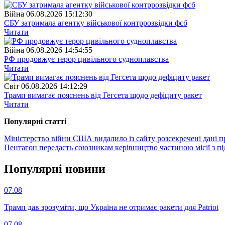
Війна
06.08.2026 15:12:30
СБУ затримала агентку військової контррозвідки фсб
Читати
Війна
06.08.2026 14:54:55
РФ продовжує терор цивільного судноплавства
Читати
Свiт
06.08.2026 14:12:29
Трамп вимагає пояснень від Гегсета щодо дефіциту ракет
Читати
Популярнi статтi
Міністерство війни США видалило із сайту розсекречені дані пр
Пентагон передасть союзникам керівництво частиною місії з п
Популярнi новини
07.08
Трамп дав зрозуміти, що Україна не отримає ракети для Patriot
07.08