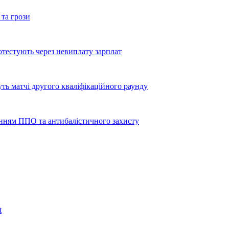
 та грози
тестують через невиплату зарплат
уть матчі другого кваліфікаційного раунду
енням ППО та антибалістичного захисту