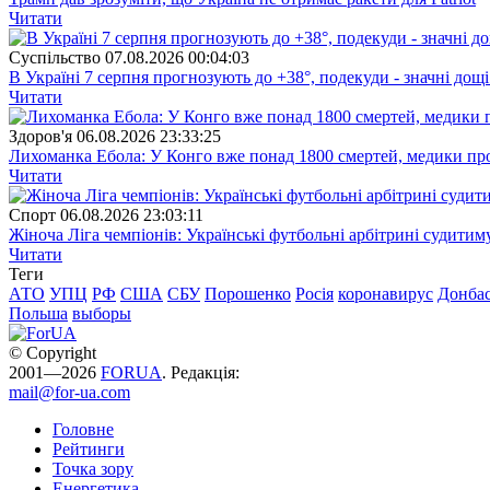
Читати
Суспiльство
07.08.2026 00:04:03
В Україні 7 серпня прогнозують до +38°, подекуди - значні дощі
Читати
Здоров'я
06.08.2026 23:33:25
Лихоманка Ебола: У Конго вже понад 1800 смертей, медики про
Читати
Спорт
06.08.2026 23:03:11
Жіноча Ліга чемпіонів: Українські футбольні арбітрині судитим
Читати
Теги
АТО
УПЦ
РФ
США
СБУ
Порошенко
Росія
коронавирус
Донба
Польша
выборы
© Copyright
2001—2026
FORUA
. Редакція:
mail@for-ua.com
Головне
Рейтинги
Точка зору
Енергетика