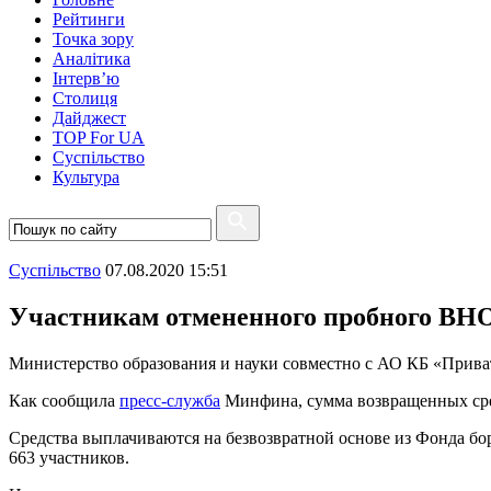
Рейтинги
Точка зору
Аналітика
Інтерв’ю
Столиця
Дайджест
TOP For UA
Суспiльство
Культура
Суспiльство
07.08.2020 15:51
Участникам отмененного пробного ВНО
Министерство образования и науки совместно с АО КБ «Приват
Как сообщила
пресс-служба
Минфина, сумма возвращенных средст
Средства выплачиваются на безвозвратной основе из Фонда бо
663 участников.