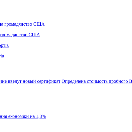
а громадянство США
ів
ине введут новый сертификат
Определена стоимость пробного 
ання економіки на 1,8%