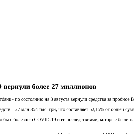
 вернули более 27 миллионов
банк» по состоянию на 3 августа вернули средства за пробное 
в – 27 млн ​​354 тыс. грн, что составляет 52,15% от общей сумм
рьбы с болезнью COVID-19 и ее последствиями, которые были н