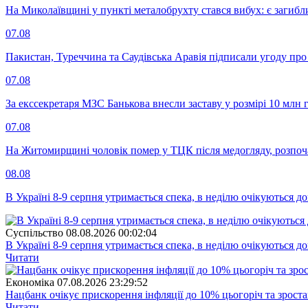
На Миколаївщині у пункті металобрухту стався вибух: є загибл
07.08
Пакистан, Туреччина та Саудівська Аравія підписали угоду пр
07.08
За екссекретаря МЗС Банькова внесли заставу у розмірі 10 млн 
07.08
На Житомирщині чоловік помер у ТЦК після медогляду, розпоч
08.08
В Україні 8-9 серпня утримається спека, в неділю очікуються до
Суспiльство
08.08.2026 00:02:04
В Україні 8-9 серпня утримається спека, в неділю очікуються до
Читати
Економіка
07.08.2026 23:29:52
Нацбанк очікує прискорення інфляції до 10% цьогоріч та зрост
Читати