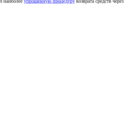
ал наиболее
упрощенную процедуру
возврата средств через