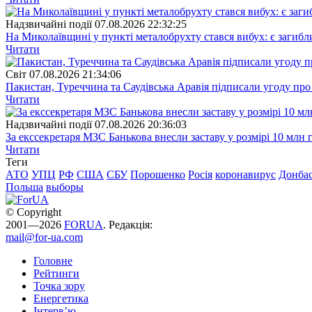
Надзвичайні події
07.08.2026 22:32:25
На Миколаївщині у пункті металобрухту стався вибух: є загибл
Читати
Свiт
07.08.2026 21:34:06
Пакистан, Туреччина та Саудівська Аравія підписали угоду пр
Читати
Надзвичайні події
07.08.2026 20:36:03
За екссекретаря МЗС Банькова внесли заставу у розмірі 10 млн 
Читати
Теги
АТО
УПЦ
РФ
США
СБУ
Порошенко
Росія
коронавирус
Донба
Польша
выборы
© Copyright
2001—2026
FORUA
. Редакція:
mail@for-ua.com
Головне
Рейтинги
Точка зору
Енергетика
Інтерв’ю