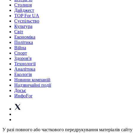
Столиця
Дайджест
TOP For UA
Суспiльство
Культура
Світ
Економіка
Політика
Війна
Спорт
Здоров'я
Технології
Аналітика
Екологія
Новини компаній
Надзвичайні події
Досьє
ИнфоFor
У разі повного або часткового передрукування матеріалів сайту 