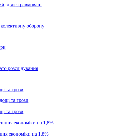
ий, двоє травмовані
о колективну оборону
грн
ато розслідування
щі та грози
щі та грози
ання економіки на 1,8%