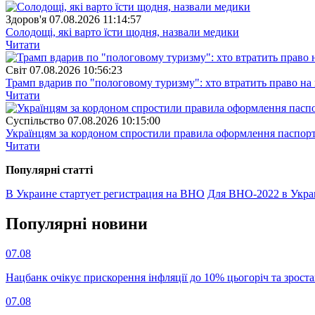
Здоров'я
07.08.2026 11:14:57
Солодощі, які варто їсти щодня, назвали медики
Читати
Свiт
07.08.2026 10:56:23
Трамп вдарив по "пологовому туризму": хто втратить право н
Читати
Суспiльство
07.08.2026 10:15:00
Українцям за кордоном спростили правила оформлення паспорт
Читати
Популярнi статтi
В Украине стартует регистрация на ВНО
Для ВНО-2022 в Укра
Популярнi новини
07.08
Нацбанк очікує прискорення інфляції до 10% цьогоріч та зрост
07.08