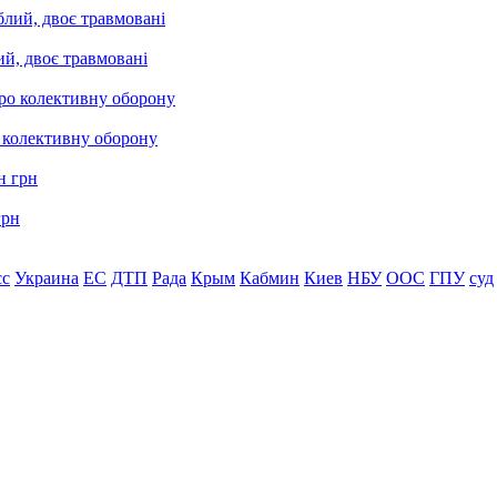
ий, двоє травмовані
о колективну оборону
грн
сс
Украина
ЕС
ДТП
Рада
Крым
Кабмин
Киев
НБУ
ООС
ГПУ
суд