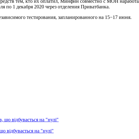
средств тем, кто их оплатил, Минфин совместно с МОН наработ
я по 1 декабря 2020 через отделения Приватбанка.
зависимого тестирования, запланированного на 15−17 июня.
о відбувається на "нулі"