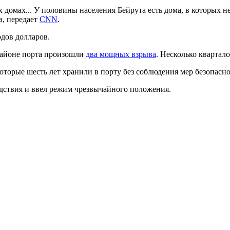
х домах... У половины населения Бейрута есть дома, в которых 
а, передает
CNN
.
рдов долларов.
 районе порта произошли
два мощных взрыва
. Несколько квартал
оторые шесть лет хранили в порту без соблюдения мер безопасно
дствия и ввел режим чрезвычайного положения.