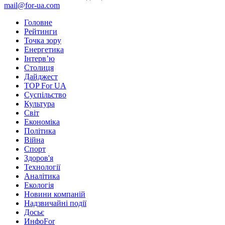
mail@for-ua.com
Головне
Рейтинги
Точка зору
Енергетика
Інтерв’ю
Столиця
Дайджест
TOP For UA
Суспiльство
Культура
Світ
Економіка
Політика
Війна
Спорт
Здоров'я
Технології
Аналітика
Екологія
Новини компаній
Надзвичайні події
Досьє
ИнфоFor