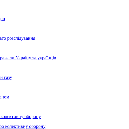
грн
ато розслідування
бражали Україну та українців
й газу
раном
о колективну оборону