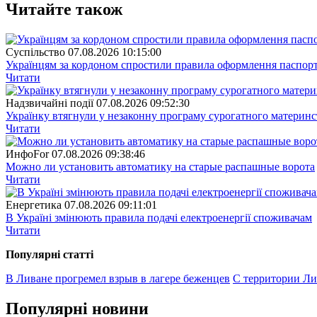
Читайте також
Суспiльство
07.08.2026 10:15:00
Українцям за кордоном спростили правила оформлення паспорт
Читати
Надзвичайні події
07.08.2026 09:52:30
Українку втягнули у незаконну програму сурогатного материнст
Читати
ИнфоFor
07.08.2026 09:38:46
Можно ли установить автоматику на старые распашные ворота
Читати
Енергетика
07.08.2026 09:11:01
В Україні змінюють правила подачі електроенергії споживачам
Читати
Популярнi статтi
В Ливане прогремел взрыв в лагере беженцев
С территории Ли
Популярнi новини