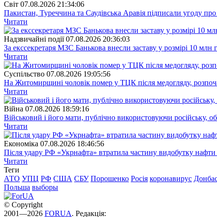
Свiт
07.08.2026 21:34:06
Пакистан, Туреччина та Саудівська Аравія підписали угоду пр
Читати
Надзвичайні події
07.08.2026 20:36:03
За екссекретаря МЗС Банькова внесли заставу у розмірі 10 млн 
Читати
Суспiльство
07.08.2026 19:05:56
На Житомирщині чоловік помер у ТЦК після медогляду, розпоч
Читати
Війна
07.08.2026 18:59:16
Військовий і його мати, публічно використовуючи російську, о
Читати
Економіка
07.08.2026 18:46:56
Після удару РФ «Укрнафта» втратила частину видобутку нафти 
Читати
Теги
АТО
УПЦ
РФ
США
СБУ
Порошенко
Росія
коронавирус
Донба
Польша
выборы
© Copyright
2001—2026
FORUA
. Редакція: