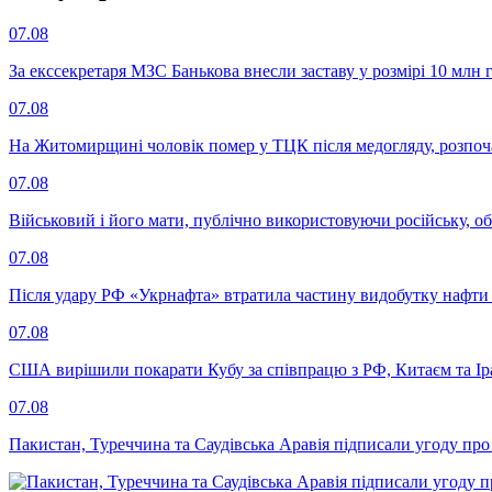
07.08
За екссекретаря МЗС Банькова внесли заставу у розмірі 10 млн 
07.08
На Житомирщині чоловік помер у ТЦК після медогляду, розпоч
07.08
Військовий і його мати, публічно використовуючи російську, о
07.08
Після удару РФ «Укрнафта» втратила частину видобутку нафти 
07.08
США вирішили покарати Кубу за співпрацю з РФ, Китаєм та І
07.08
Пакистан, Туреччина та Саудівська Аравія підписали угоду пр