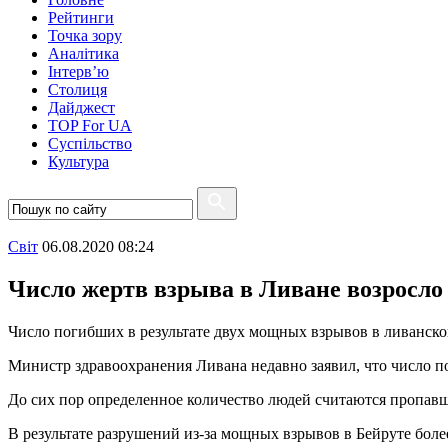
Рейтинги
Точка зору
Аналітика
Інтерв’ю
Столиця
Дайджест
TOP For UA
Суспiльство
Культура
Свiт
06.08.2020 08:24
Число жертв взрыва в Ливане возросло 
Число погибших в результате двух мощных взрывов в ливанско
Министр здравоохранения Ливана недавно заявил, что число по
До сих пор определенное количество людей считаются пропавш
В результате разрушений из-за мощных взрывов в Бейруте бол