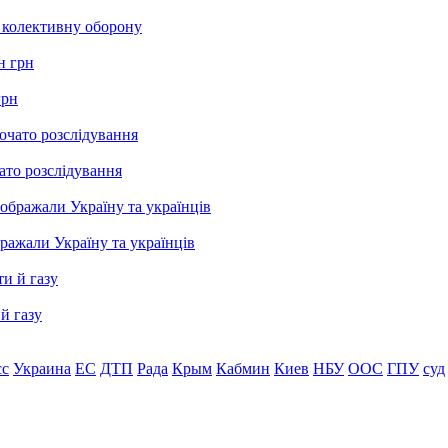
о колективну оборону
грн
ато розслідування
бражали Україну та українців
й газу
сс
Украина
ЕС
ДТП
Рада
Крым
Кабмин
Киев
НБУ
ООС
ГПУ
суд