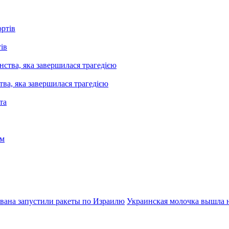
ів
ва, яка завершилася трагедією
вана запустили ракеты по Израилю
Украинская молочка вышла 