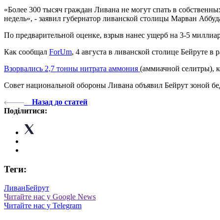
«Более 300 тысяч граждан Ливана не могут спать в собственны
недель», - заявил губернатор ливанской столицы Марван Аббуд
По предварительной оценке, взрыв нанес ущерб на 3-5 миллиа
Как сообщал
ForUm
, 4 августа в ливанской столице Бейруте в
Взорвались 2,7 тонны нитрата аммония
(аммиачной селитры), к
Совет национальной обороны Ливана объявил Бейрут зоной бе
Назад до статей
Поділитися:
Теги:
Ливан
Бейрут
Читайте нас у Google News
Читайте нас у Telegram