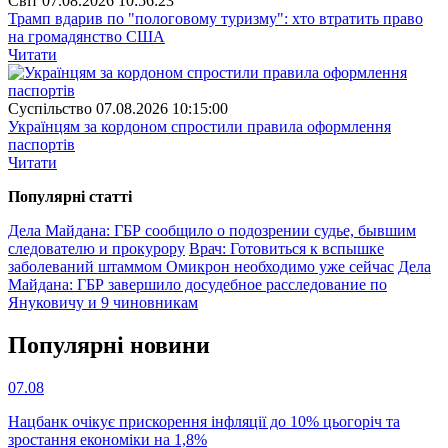
Свiт
07.08.2026 10:56:23
Трамп вдарив по "пологовому туризму": хто втратить право
на громадянство США
Читати
Суспiльство
07.08.2026 10:15:00
Українцям за кордоном спростили правила оформлення
паспортів
Читати
Популярнi статтi
Дела Майдана: ГБР сообщило о подозрении судье, бывшим
следователю и прокурору
Врач: Готовиться к вспышке
заболеваний штаммом Омикрон необходимо уже сейчас
Дела
Майдана: ГБР завершило досудебное расследование по
Януковичу и 9 чиновникам
Популярнi новини
07.08
Нацбанк очікує прискорення інфляції до 10% цьогоріч та
зростання економіки на 1,8%