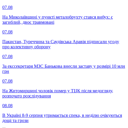
07.08
На Миколаївщині у пункті металобрухту стався вибух: є
загиблий, двоє травмовані
07.08
Пакистан, Туреччина та Саудівська Аравія підписали угоду
про колективну оборону
07.08
За екссекретаря МЗС Банькова внесли заставу у розмірі 10 млн
грн
07.08
На Житомирщині чоловік помер у ТЦК після медогляду,
розпочато розслідування
08.08
В Україні 8-9 серпня утримається спека, в неділю очікуються
дощі та грози