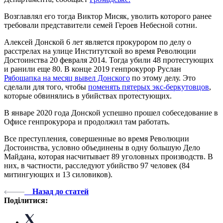
Возглавлял его тогда Виктор Мисяк, уволить которого ранее
требовали представители семей Героев Небесной сотни.
Алексей Донской 6 лет является прокурором по делу о
расстрелах на улице Институтской во время Революции
Достоинства 20 февраля 2014. Тогда убили 48 протестующих
и ранили еще 80. В конце 2019 генпрокурор Руслан
Рябошапка на месяц вывел Донского
по этому делу. Это
сделали для того, чтобы
поменять пятерых экс-беркутовцов
,
которые обвинялись в убийствах протестующих.
В январе 2020 года Донской успешно прошел собеседование в
Офисе генпрокурора и продолжил там работать.
Все преступления, совершенные во время Революции
Достоинства, условно объединены в одну большую Дело
Майдана, которая насчитывает 89 уголовных производств. В
них, в частности, расследуют убийство 97 человек (84
митингующих и 13 силовиков).
Назад до статей
Поділитися: