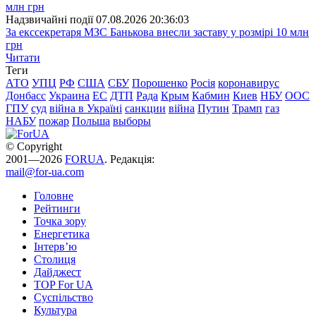
Надзвичайні події
07.08.2026 20:36:03
За екссекретаря МЗС Банькова внесли заставу у розмірі 10 млн
грн
Читати
Теги
АТО
УПЦ
РФ
США
СБУ
Порошенко
Росія
коронавирус
Донбасс
Украина
ЕС
ДТП
Рада
Крым
Кабмин
Киев
НБУ
ООС
ГПУ
суд
війна в Україні
санкции
війна
Путин
Трамп
газ
НАБУ
пожар
Польша
выборы
© Copyright
2001—2026
FORUA
. Редакція:
mail@for-ua.com
Головне
Рейтинги
Точка зору
Енергетика
Інтерв’ю
Столиця
Дайджест
TOP For UA
Суспiльство
Культура