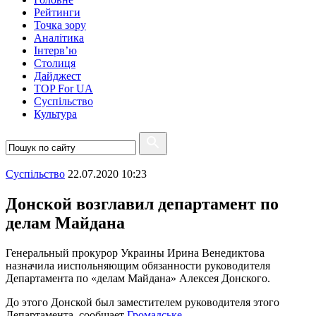
Рейтинги
Точка зору
Аналітика
Інтерв’ю
Столиця
Дайджест
TOP For UA
Суспiльство
Культура
Суспiльство
22.07.2020 10:23
Донской возглавил департамент по
делам Майдана
Генеральный прокурор Украины Ирина Венедиктова
назначила ииспольняющим обязанности руководителя
Департамента по «делам Майдана» Алексея Донского.
До этого Донской был заместителем руководителя этого
Департамента, сообщает
Громадське.