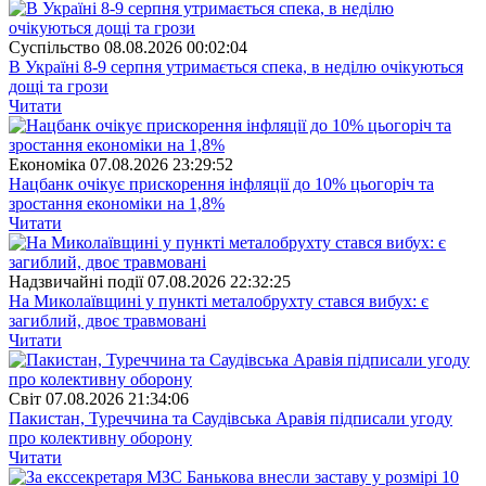
Суспiльство
08.08.2026 00:02:04
В Україні 8-9 серпня утримається спека, в неділю очікуються
дощі та грози
Читати
Економіка
07.08.2026 23:29:52
Нацбанк очікує прискорення інфляції до 10% цьогоріч та
зростання економіки на 1,8%
Читати
Надзвичайні події
07.08.2026 22:32:25
На Миколаївщині у пункті металобрухту стався вибух: є
загиблий, двоє травмовані
Читати
Свiт
07.08.2026 21:34:06
Пакистан, Туреччина та Саудівська Аравія підписали угоду
про колективну оборону
Читати