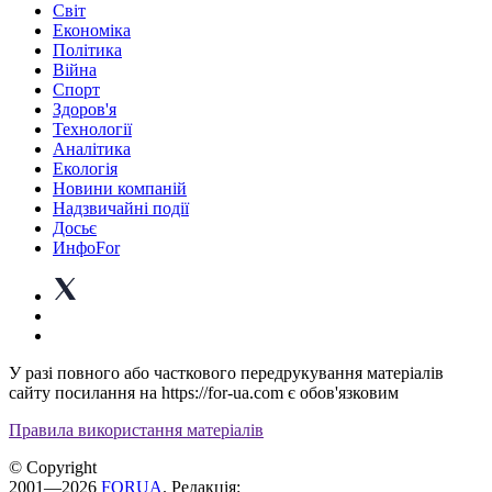
Світ
Економіка
Політика
Війна
Спорт
Здоров'я
Технології
Аналітика
Екологія
Новини компаній
Надзвичайні події
Досьє
ИнфоFor
У разі повного або часткового передрукування матеріалів
сайту посилання на https://for-ua.com є обов'язковим
Правила використання матеріалів
© Copyright
2001—2026
FORUA
. Редакція: