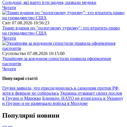
Солодощі, які варто їсти щодня, назвали медики
Читати
Свiт
07.08.2026 10:56:23
Трамп вдарив по "пологовому туризму": хто втратить право
на громадянство США
Читати
Суспiльство
07.08.2026 10:15:00
Українцям за кордоном спростили правила оформлення
паспортів
Читати
Популярнi статтi
Грузия заявила, что присоединилась к санкциям против РФ,
хотя в феврале не собиралась
Украина отзывает своих послов
в Грузии и Марокко
Блинкен: НАТО не вторгалось в Украину
и Грузию и не размещало войска в Молдове
Популярнi новини