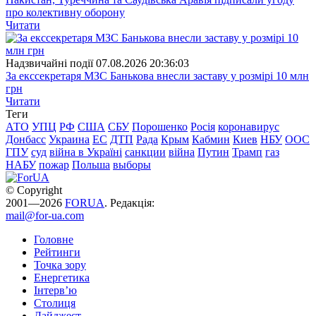
про колективну оборону
Читати
Надзвичайні події
07.08.2026 20:36:03
За екссекретаря МЗС Банькова внесли заставу у розмірі 10 млн
грн
Читати
Теги
АТО
УПЦ
РФ
США
СБУ
Порошенко
Росія
коронавирус
Донбасс
Украина
ЕС
ДТП
Рада
Крым
Кабмин
Киев
НБУ
ООС
ГПУ
суд
війна в Україні
санкции
війна
Путин
Трамп
газ
НАБУ
пожар
Польша
выборы
© Copyright
2001—2026
FORUA
. Редакція:
mail@for-ua.com
Головне
Рейтинги
Точка зору
Енергетика
Інтерв’ю
Столиця
Дайджест