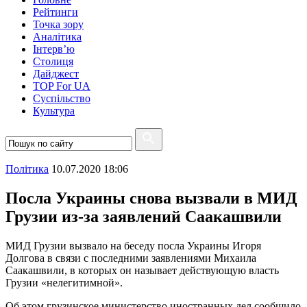
Рейтинги
Точка зору
Аналітика
Інтерв’ю
Столиця
Дайджест
TOP For UA
Суспiльство
Культура
Полiтика
10.07.2020 18:06
Посла Украины снова вызвали в МИД
Грузии из-за заявлений Саакашвили
МИД Грузии вызвало на беседу посла Украины Игоря
Долгова в связи с последними заявлениями Михаила
Саакашвили, в которых он называет действующую власть
Грузии «нелегитимной».
Об этом грузинское министерство иностранных дел сообщило