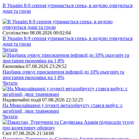
В Україні 8-9 серпня утримається спека, в неділю очікуються
дощі та грози
Суспiльство
08.08.2026 00:02:04
В Україні 8-9 серпня утримається спека, в неділю очікуються
дощі та грози
Читати
Економіка
07.08.2026 23:29:52
Нацбанк очікує прискорення інфляції до 10% цьогоріч та
зростання економіки на 1,8%
Читати
Надзвичайні події
07.08.2026 22:32:25
На Миколаївщині у пункті металобрухту стався вибух: є
загиблий, двоє травмовані
Читати
Свiт
07.08.2026 21:34:06
Пакистан, Туреччина та Саудівська Аравія підписали угоду