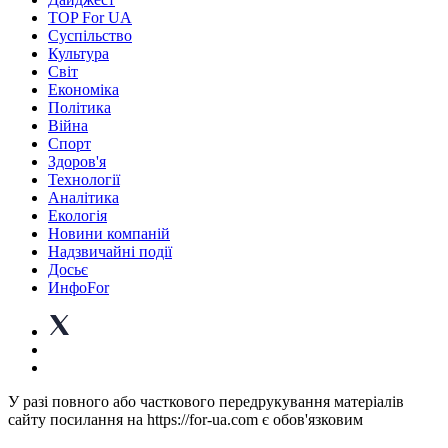
TOP For UA
Суспiльство
Культура
Світ
Економіка
Політика
Війна
Спорт
Здоров'я
Технології
Аналітика
Екологія
Новини компаній
Надзвичайні події
Досьє
ИнфоFor
У разі повного або часткового передрукування матеріалів
сайту посилання на https://for-ua.com є обов'язковим