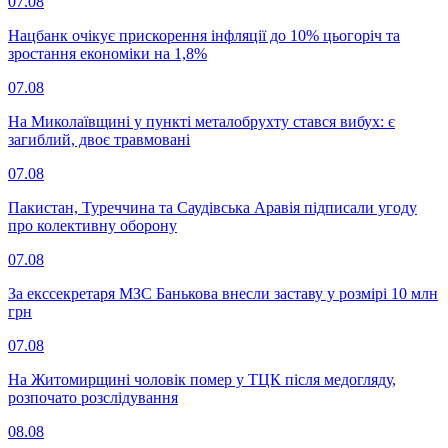
07.08
Нацбанк очікує прискорення інфляції до 10% цьогоріч та
зростання економіки на 1,8%
07.08
На Миколаївщині у пункті металобрухту стався вибух: є
загиблий, двоє травмовані
07.08
Пакистан, Туреччина та Саудівська Аравія підписали угоду
про колективну оборону
07.08
За екссекретаря МЗС Банькова внесли заставу у розмірі 10 млн
грн
07.08
На Житомирщині чоловік помер у ТЦК після медогляду,
розпочато розслідування
08.08