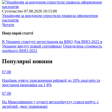
Суспiльство
07.08.2026 10:15:00
Українцям за кордоном спростили правила оформлення
паспортів
Читати
Популярнi статтi
В Украине стартует регистрация на ВНО
Для ВНО-2022 в
Украине введут новый сертификат
Определена стоимость
пробного ВНО-2022
Популярнi новини
07.08
Нацбанк очікує прискорення інфляції до 10% цьогоріч та
зростання економіки на 1,8%
07.08
На Миколаївщині у пункті металобрухту стався вибух: є
загиблий, двоє травмовані