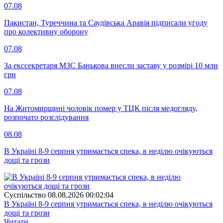
07.08
Пакистан, Туреччина та Саудівська Аравія підписали угоду
про колективну оборону
07.08
За екссекретаря МЗС Банькова внесли заставу у розмірі 10 млн
грн
07.08
На Житомирщині чоловік помер у ТЦК після медогляду,
розпочато розслідування
08.08
В Україні 8-9 серпня утримається спека, в неділю очікуються
дощі та грози
Суспiльство
08.08.2026 00:02:04
В Україні 8-9 серпня утримається спека, в неділю очікуються
дощі та грози
Читати