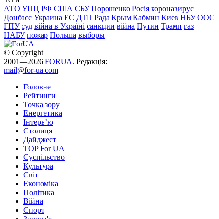
АТО
УПЦ
РФ
США
СБУ
Порошенко
Росія
коронавирус
Донбасс
Украина
ЕС
ДТП
Рада
Крым
Кабмин
Киев
НБУ
ООС
ГПУ
суд
війна в Україні
санкции
війна
Путин
Трамп
газ
НАБУ
пожар
Польша
выборы
© Copyright
2001—2026
FORUA
. Редакція:
mail@for-ua.com
Головне
Рейтинги
Точка зору
Енергетика
Інтерв’ю
Столиця
Дайджест
TOP For UA
Суспiльство
Культура
Світ
Економіка
Політика
Війна
Спорт
Здоров'я