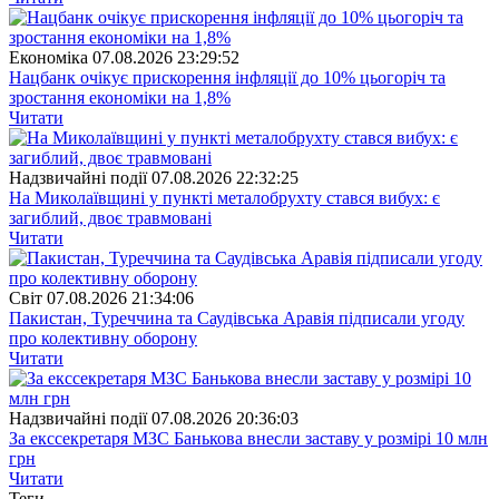
Економіка
07.08.2026 23:29:52
Нацбанк очікує прискорення інфляції до 10% цьогоріч та
зростання економіки на 1,8%
Читати
Надзвичайні події
07.08.2026 22:32:25
На Миколаївщині у пункті металобрухту стався вибух: є
загиблий, двоє травмовані
Читати
Свiт
07.08.2026 21:34:06
Пакистан, Туреччина та Саудівська Аравія підписали угоду
про колективну оборону
Читати
Надзвичайні події
07.08.2026 20:36:03
За екссекретаря МЗС Банькова внесли заставу у розмірі 10 млн
грн
Читати
Теги