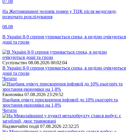
07.08
На Житомирщині чоловік помер у ТЦК після медогляду,
розпочато розслідування
08.08
В Україні 8-9 серпня утримається спека, в неділю очікуються
дощі та грози
Суспiльство
08.08.2026 00:02:04
В Україні 8-9 серпня утримається спека, в неділю очікуються
дощі та грози
Читати
Економіка
07.08.2026 23:29:52
Нацбанк очікує прискорення інфляції до 10% цьогоріч та
зростання економіки на 1,8%
Читати
Надзвичайні події
07.08.2026 22:32:25
На Миколаївщині у пункті металобрухту стався вибух: є