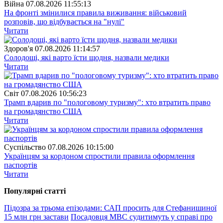
Війна
07.08.2026 11:55:13
На фронті змінилися правила виживання: військовий
розповів, що відбувається на "нулі"
Читати
Здоров'я
07.08.2026 11:14:57
Солодощі, які варто їсти щодня, назвали медики
Читати
Свiт
07.08.2026 10:56:23
Трамп вдарив по "пологовому туризму": хто втратить право
на громадянство США
Читати
Суспiльство
07.08.2026 10:15:00
Українцям за кордоном спростили правила оформлення
паспортів
Читати
Популярнi статтi
Підозра за трьома епізодами: САП просить для Стефанишиної
15 млн грн застави
Посадовця МВС судитимуть у справі про