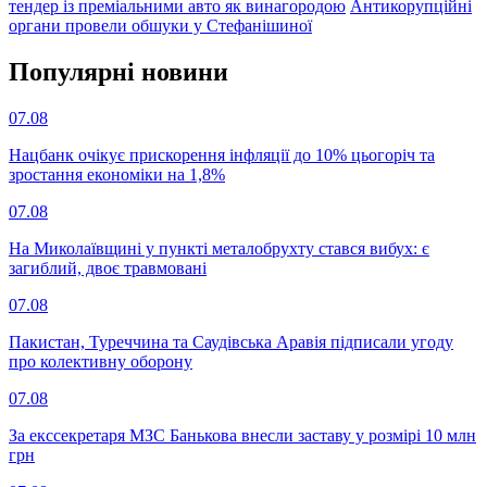
тендер із преміальними авто як винагородою
Антикорупційні
органи провели обшуки у Стефанішиної
Популярнi новини
07.08
Нацбанк очікує прискорення інфляції до 10% цьогоріч та
зростання економіки на 1,8%
07.08
На Миколаївщині у пункті металобрухту стався вибух: є
загиблий, двоє травмовані
07.08
Пакистан, Туреччина та Саудівська Аравія підписали угоду
про колективну оборону
07.08
За екссекретаря МЗС Банькова внесли заставу у розмірі 10 млн
грн