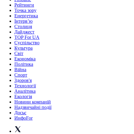
Рейтинги
Точка зору
Енергетика
Інтерв’ю
Столиця
Дайджест
TOP For UA
Суспiльство
Культура
Світ
Економіка
Політика
Війна
Спорт
Здоров'я
Технології
Аналітика
Екологія
Новини компаній
Надзвичайні події
Досьє
ИнфоFor