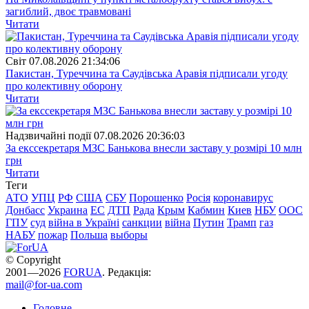
загиблий, двоє травмовані
Читати
Свiт
07.08.2026 21:34:06
Пакистан, Туреччина та Саудівська Аравія підписали угоду
про колективну оборону
Читати
Надзвичайні події
07.08.2026 20:36:03
За екссекретаря МЗС Банькова внесли заставу у розмірі 10 млн
грн
Читати
Теги
АТО
УПЦ
РФ
США
СБУ
Порошенко
Росія
коронавирус
Донбасс
Украина
ЕС
ДТП
Рада
Крым
Кабмин
Киев
НБУ
ООС
ГПУ
суд
війна в Україні
санкции
війна
Путин
Трамп
газ
НАБУ
пожар
Польша
выборы
© Copyright
2001—2026
FORUA
. Редакція:
mail@for-ua.com
Головне