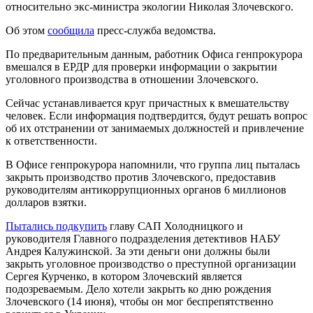
относительно экс-министра экологии Николая Злочевского.
Об этом
сообщила
пресс-служба ведомства.
По предварительным данным, работник Офиса генпрокурора
вмешался в ЕРДР для проверки информации о закрытии
уголовного производства в отношении Злочевского.
Сейчас устанавливается круг причастных к вмешательству
человек. Если информация подтвердится, будут решать вопрос
об их отстранении от занимаемых должностей и привлечение
к ответственности.
В Офисе генпрокурора напомнили, что группа лиц пыталась
закрыть производство против Злочевского, предоставив
руководителям антикоррупционных органов 6 миллионов
долларов взятки.
Пытались подкупить
главу САП Холодницкого и
руководителя Главного подразделения детективов НАБУ
Андрея Калужинской. За эти деньги они должны были
закрыть уголовное производство о преступной организации
Сергея Курченко, в котором Злочевский является
подозреваемым. Дело хотели закрыть ко дню рождения
Злочевского (14 июня), чтобы он мог беспрепятственно