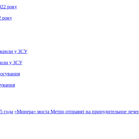
2 року
рили у ЗСУ
сування
5 года
«Минера» моста Метро отправят на принудительное лече