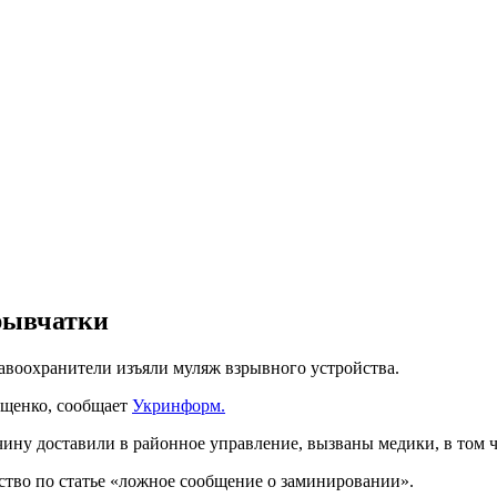
рывчатки
авоохранители изъяли муляж взрывного устройства.
ищенко, сообщает
Укринформ.
чину доставили в районное управление, вызваны медики, в том 
ство по статье «ложное сообщение о заминировании».