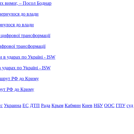
них вимог, – Посол Боднар
рнулося до влади
ифрової трансформації
 ударах по Україні - ISW
рут РФ до Криму
сс
Украина
ЕС
ДТП
Рада
Крым
Кабмин
Киев
НБУ
ООС
ГПУ
суд