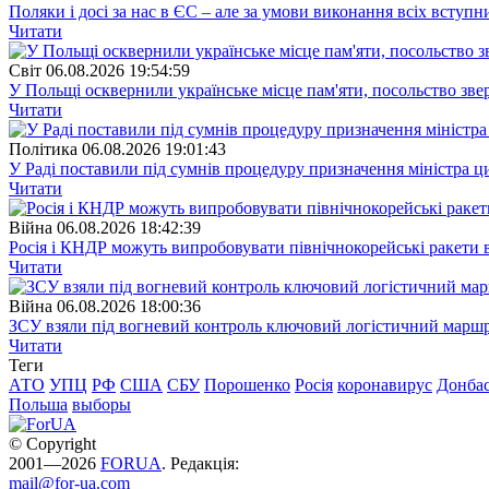
Поляки і досі за нас в ЄС – але за умови виконання всіх вступ
Читати
Свiт
06.08.2026 19:54:59
У Польщі осквернили українське місце пам'яти, посольство зве
Читати
Полiтика
06.08.2026 19:01:43
У Раді поставили під сумнів процедуру призначення міністра ц
Читати
Війна
06.08.2026 18:42:39
Росія і КНДР можуть випробовувати північнокорейські ракети в
Читати
Війна
06.08.2026 18:00:36
ЗСУ взяли під вогневий контроль ключовий логістичний марш
Читати
Теги
АТО
УПЦ
РФ
США
СБУ
Порошенко
Росія
коронавирус
Донба
Польша
выборы
© Copyright
2001—2026
FORUA
. Редакція:
mail@for-ua.com