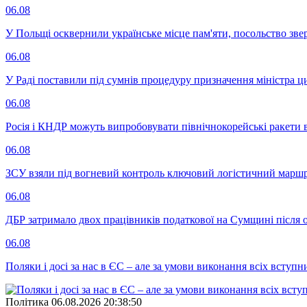
06.08
У Польщі осквернили українське місце пам'яти, посольство зве
06.08
У Раді поставили під сумнів процедуру призначення міністра ц
06.08
Росія і КНДР можуть випробовувати північнокорейські ракети в
06.08
ЗСУ взяли під вогневий контроль ключовий логістичний марш
06.08
ДБР затримало двох працівників податкової на Сумщині після 
06.08
Поляки і досі за нас в ЄС – але за умови виконання всіх вступ
Полiтика
06.08.2026 20:38:50