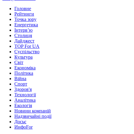
Головне
Рейтинги
Точка зору
Енергетика
Інтерв’ю
Столиця
Дайджест
TOP For UA
Суспiльство
Культура
Світ
Економіка
Політика
Війна
Спорт
Здоров'я
Технології
Аналітика
Екологія
Новини компаній
Надзвичайні події
Досьє
ИнфоFor