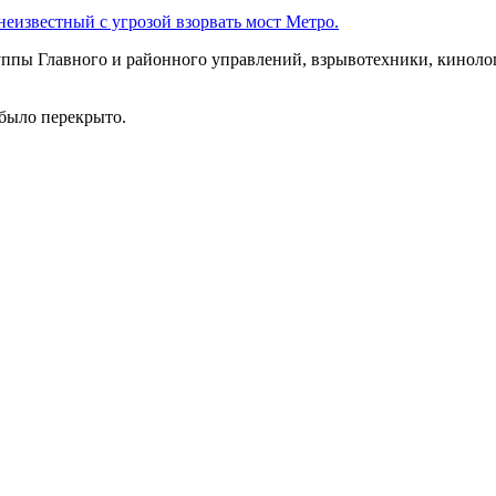
неизвестный с угрозой взорвать мост Метро.
ппы Главного и районного управлений, взрывотехники, киноло
 было перекрыто.