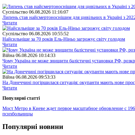
Суспiльство
06.08.2026 11:16:07
Липень став найсмертоноснішим для цивільних в Україні з 202
Читати
Суспiльство
06.08.2026 10:55:52
Найсильніше за 70 років Ель-Ніньо загрожує світу голодом
Читати
Війна
06.08.2026 10:14:33
Чому Україна не може знищити балістичні установки РФ, розк
Читати
Війна
06.08.2026 09:53:33
На Донеччині погіршилася ситуація: окупанти мають нове про
Читати
Популярнi статтi
Мост Метро в Киеве ждет первое масштабное обновление с 196
психбольницы
Популярнi новини