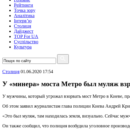
Рейтинги
Точка зору
Аналітика
Інтерв’ю
Столиця
Дайджест
TOP For UA
Суспiльство
Культура
Столиця
01.06.2020 17:54
У «минера» моста Метро был муляж вз
У мужчины, который угрожал взорвать мост Метро в Киеве, пр
Об этом заявил журналистам глава полиции Киева Андрей Кр
«Это был муляж, там находилась земля, визуально. Сейчас муж
Он также сообщил, что полиция возбудила уголовное производ