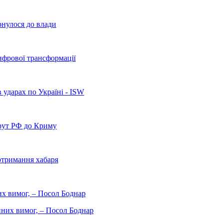
рнулося до влади
ифрової трансформації
 ударах по Україні - ISW
рут РФ до Криму
отримання хабаря
них вимог, – Посол Боднар