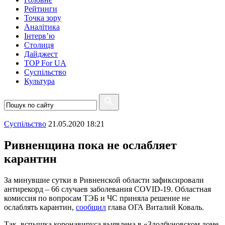
Рейтинги
Точка зору
Аналітика
Інтерв’ю
Столиця
Дайджест
TOP For UA
Суспiльство
Культура
Суспiльство
21.05.2020 18:21
Ривненщина пока не ослабляет
карантин
За минувшие сутки в Ривненской области зафиксировали
антирекорд – 66 случаев заболевания COVID-19. Областная
комиссия по вопросам ТЭБ и ЧС приняла решение не
ослаблять карантин,
сообщил
глава ОГА Виталий Коваль.
Так, вспышка коронавируса выявлена в «Здолбуновском доме-