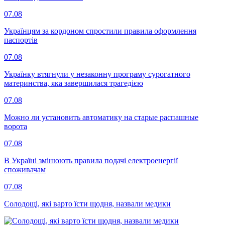
07.08
Українцям за кордоном спростили правила оформлення
паспортів
07.08
Українку втягнули у незаконну програму сурогатного
материнства, яка завершилася трагедією
07.08
Можно ли установить автоматику на старые распашные
ворота
07.08
В Україні змінюють правила подачі електроенергії
споживачам
07.08
Солодощі, які варто їсти щодня, назвали медики