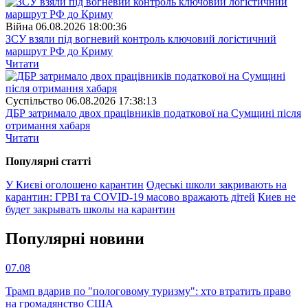
Війна
06.08.2026 18:00:36
ЗСУ взяли під вогневий контроль ключовий логістичний
маршрут РФ до Криму
Читати
Суспiльство
06.08.2026 17:38:13
ДБР затримало двох працівників податкової на Сумщині після
отримання хабаря
Читати
Популярнi статтi
У Києві оголошено карантин
Одеські школи закривають на
карантин: ГРВІ та COVID-19 масово вражають дітей
Киев не
будет закрывать школы на карантин
Популярнi новини
07.08
Трамп вдарив по "пологовому туризму": хто втратить право
на громадянство США