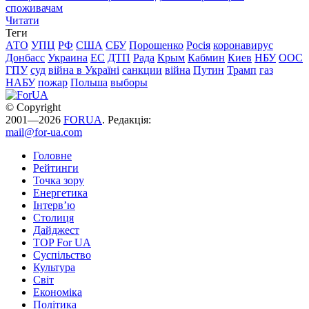
споживачам
Читати
Теги
АТО
УПЦ
РФ
США
СБУ
Порошенко
Росія
коронавирус
Донбасс
Украина
ЕС
ДТП
Рада
Крым
Кабмин
Киев
НБУ
ООС
ГПУ
суд
війна в Україні
санкции
війна
Путин
Трамп
газ
НАБУ
пожар
Польша
выборы
© Copyright
2001—2026
FORUA
. Редакція:
mail@for-ua.com
Головне
Рейтинги
Точка зору
Енергетика
Інтерв’ю
Столиця
Дайджест
TOP For UA
Суспiльство
Культура
Світ
Економіка
Політика