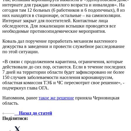
интернате для граждан пожилого возраста и инвалидов». На
сегодня там 12 больных (6 работников и 6 подопечных), 8 из
них находятся в стационаре, остальные – на самоизоляции.
Интернат закрыт для посетителей. Контактные лица
обследуются. Для локализации вспышки проводятся все
необходимые противоэпидемические мероприятия.
Коваль дал поручение проработать механизм вахтенного
дежурства в заведении и провести служебное расследование
по этой ситуации.
«В связи с продолжением карантина, ограничения, которые
действовали до сих пор, остаются. Если в течение последних
7 дней на территории области будет зафиксировано не более
150 случаев заболеваемости населения коронавирусом,
областная комиссия ТЭБ и ЧС пересмотрит свое решение», -
подчеркнул глава ОГА.
Напомним, ранее
такое же решение
приняла Черновицкая
область.
Назад до статей
Поділитися: