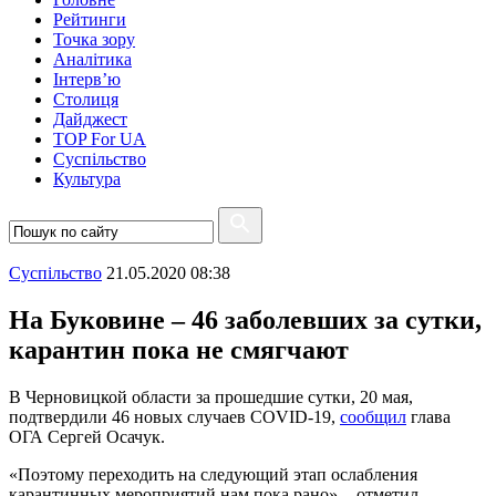
Рейтинги
Точка зору
Аналітика
Інтерв’ю
Столиця
Дайджест
TOP For UA
Суспiльство
Культура
Суспiльство
21.05.2020 08:38
На Буковине – 46 заболевших за сутки,
карантин пока не смягчают
В Черновицкой области за прошедшие сутки, 20 мая,
подтвердили 46 новых случаев COVID-19,
сообщил
глава
ОГА Сергей Осачук.
«Поэтому переходить на следующий этап ослабления
карантинных мероприятий нам пока рано», - отметил