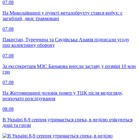
07.08
На Миколаївщині у пункті металобрухту стався вибух: є
загиблий, двоє травмовані
07.08
Пакистан, Туреччина та Саудівська Аравія підписали угоду
про колективну оборону
07.08
За екссекретаря МЗС Банькова внесли заставу у розмірі 10 млн
грн
07.08
На Житомирщині чоловік помер у ТЦК після медогляду,
розпочато розслідування
08.08
В Україні 8-9 серпня утримається спека, в неділю очікуються
дощі та грози