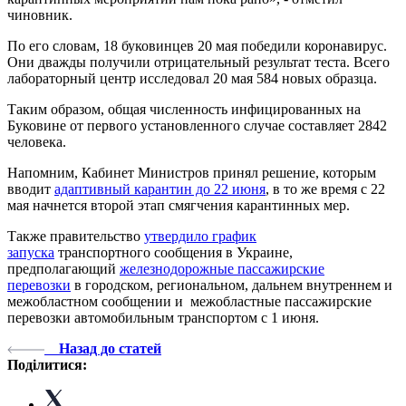
чиновник.
По его словам, 18 буковинцев 20 мая победили коронавирус.
Они дважды получили отрицательный результат теста. Всего
лабораторный центр исследовал 20 мая 584 новых образца.
Таким образом, общая численность инфицированных на
Буковине от первого установленного случае составляет 2842
человека.
Напомним, Кабинет Министров принял решение, которым
вводит
адаптивный карантин до 22 июня
, в то же время с 22
мая начнется второй этап смягчения карантинных мер.
Также правительство
утвердило график
запуска
транспортного сообщения в Украине,
предполагающий
железнодорожные пассажирские
перевозки
в городском, региональном, дальнем внутреннем и
межобластном сообщении и межобластные пассажирские
перевозки автомобильным транспортом с 1 июня.
Назад до статей
Поділитися: