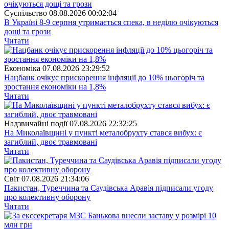
Суспiльство
08.08.2026 00:02:04
В Україні 8-9 серпня утримається спека, в неділю очікуються
дощі та грози
Читати
Економіка
07.08.2026 23:29:52
Нацбанк очікує прискорення інфляції до 10% цьогоріч та
зростання економіки на 1,8%
Читати
Надзвичайні події
07.08.2026 22:32:25
На Миколаївщині у пункті металобрухту стався вибух: є
загиблий, двоє травмовані
Читати
Свiт
07.08.2026 21:34:06
Пакистан, Туреччина та Саудівська Аравія підписали угоду
про колективну оборону
Читати