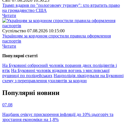
Свiт
07.08.2026 10:56:23
Трамп вдарив по "пологовому туризму": хто втратить право
на громадянство США
Читати
Суспiльство
07.08.2026 10:15:00
Українцям за кордоном спростили правила оформлення
паспортів
Читати
Популярнi статтi
На Буковині озброєний чоловік поранив двох поліціянтів і
втік
На Буковині чоловік відкрив вогонь з мисливської
рушниці по поліцейських
Нацполіція ліквідували на Буковині
схему з переправлення ухилянтів за кордон
Популярнi новини
07.08
Нацбанк очікує прискорення інфляції до 10% цьогоріч та
зростання економіки на 1,8%