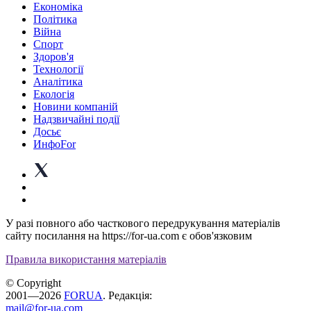
Економіка
Політика
Війна
Спорт
Здоров'я
Технології
Аналітика
Екологія
Новини компаній
Надзвичайні події
Досьє
ИнфоFor
У разі повного або часткового передрукування матеріалів
сайту посилання на https://for-ua.com є обов'язковим
Правила використання матеріалів
© Copyright
2001—2026
FORUA
. Редакція:
mail@for-ua.com