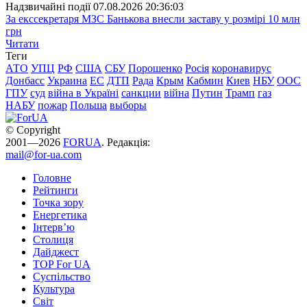
Надзвичайні події
07.08.2026 20:36:03
За екссекретаря МЗС Банькова внесли заставу у розмірі 10 млн
грн
Читати
Теги
АТО
УПЦ
РФ
США
СБУ
Порошенко
Росія
коронавирус
Донбасс
Украина
ЕС
ДТП
Рада
Крым
Кабмин
Киев
НБУ
ООС
ГПУ
суд
війна в Україні
санкции
війна
Путин
Трамп
газ
НАБУ
пожар
Польша
выборы
© Copyright
2001—2026
FORUA
. Редакція:
mail@for-ua.com
Головне
Рейтинги
Точка зору
Енергетика
Інтерв’ю
Столиця
Дайджест
TOP For UA
Суспiльство
Культура
Світ