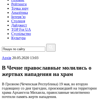
Рейтинги
Точка зору
Аналітика
Інтерв’ю
Столиця
Дайджест
TOP For UA
Суспiльство
Культура
Архiв
20.05.2020 13:03
В Чечне православные молились о
жертвах нападения на храм
В Грозном (Чеченская Республика) 19 мая, во вторую
годовщину со дня трагедии, произошедшей на территории
храма Архангела Михаила, православные молитвенно
почтили память жертв нападения.