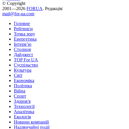
© Copyright
2001—2026
FORUA
. Редакція:
mail@for-ua.com
Головне
Рейтинги
Точка зору
Енергетика
Інтерв’ю
Столиця
Дайджест
TOP For UA
Суспiльство
Культура
Світ
Економіка
Політика
Війна
Спорт
Здоров'я
Технології
Аналітика
Екологія
Новини компаній
Надзвичайні події