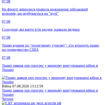
07.08
На фронті змінилися правила виживання: військовий
розповів, що відбувається на "нулі"
07.08
Солодощі, які варто їсти щодня, назвали медики
07.08
Трамп вдарив по "пологовому туризму": хто втратить право
на громадянство США
07.08
Трамп заявив про прогрес у мирному врегулюванні війни в
Україні
Війна
07.08.2026 13:12:59
Трамп заявив про прогрес у мирному врегулюванні війни в
Україні
Читати