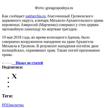
Фото: goragospodnya.ru
Как сообщает
patriarchia.ru
, благочинный Грозненского
церковного округа, ключарь Михаило-Архангельского храма
иеромонах Амвросий (Марченко) совершил у стен церкви
заупокойную панихиду по жертвам трагедии.
19 мая 2018 года, во время всенощного бдения, было
совершено вооруженное нападение на храм Архангела
Михаила в Грозном. В результате нападения погибли двое
полицейских, охранявших храм. Также погиб прихожанин
храма.
Назад до статей
Поділитися:
Теги:
РПЦ
молитва