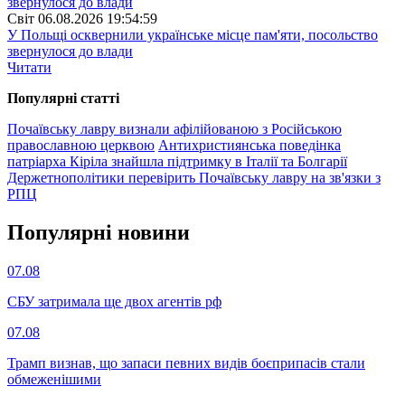
Свiт
06.08.2026 19:54:59
У Польщі осквернили українське місце пам'яти, посольство
звернулося до влади
Читати
Популярнi статтi
Почаївську лавру визнали афілійованою з Російською
православною церквою
Антихристиянська поведінка
патріарха Кіріла знайшла підтримку в Італії та Болгарії
Держетнополітики перевірить Почаївську лавру на зв'язки з
РПЦ
Популярнi новини
07.08
СБУ затримала ще двох агентів рф
07.08
Трамп визнав, що запаси певних видів боєприпасів стали
обмеженішими