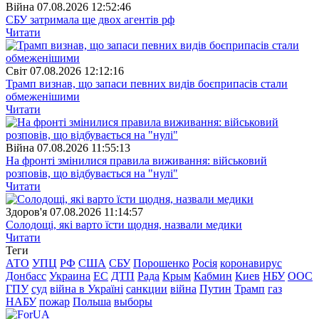
Війна
07.08.2026 12:52:46
СБУ затримала ще двох агентів рф
Читати
Свiт
07.08.2026 12:12:16
Трамп визнав, що запаси певних видів боєприпасів стали
обмеженішими
Читати
Війна
07.08.2026 11:55:13
На фронті змінилися правила виживання: військовий
розповів, що відбувається на "нулі"
Читати
Здоров'я
07.08.2026 11:14:57
Солодощі, які варто їсти щодня, назвали медики
Читати
Теги
АТО
УПЦ
РФ
США
СБУ
Порошенко
Росія
коронавирус
Донбасс
Украина
ЕС
ДТП
Рада
Крым
Кабмин
Киев
НБУ
ООС
ГПУ
суд
війна в Україні
санкции
війна
Путин
Трамп
газ
НАБУ
пожар
Польша
выборы