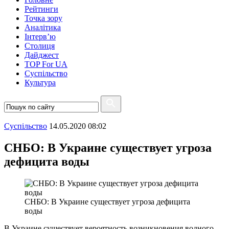
Рейтинги
Точка зору
Аналітика
Інтерв’ю
Столиця
Дайджест
TOP For UA
Суспiльство
Культура
Суспiльство
14.05.2020 08:02
СНБО: В Украине существует угроза
дефицита воды
СНБО: В Украине существует угроза дефицита
воды
В Украине существует вероятность возникновения водного