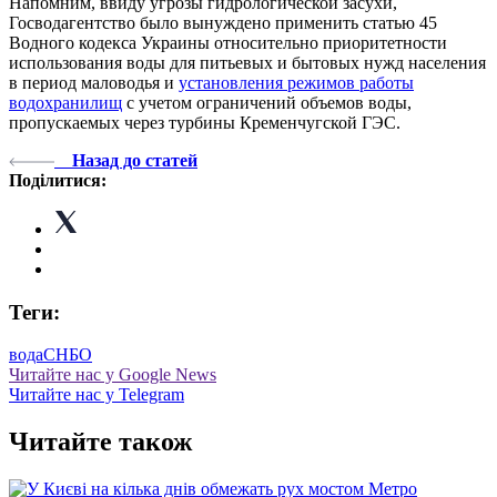
Напомним, ввиду угрозы гидрологической засухи,
Госводагентство было вынуждено применить статью 45
Водного кодекса Украины относительно приоритетности
использования воды для питьевых и бытовых нужд населения
в период маловодья и
установления режимов работы
водохранилищ
с учетом ограничений объемов воды,
пропускаемых через турбины Кременчугской ГЭС.
Назад до статей
Поділитися:
Теги:
вода
СНБО
Читайте нас у Google News
Читайте нас у Telegram
Читайте також