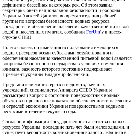
дефицита в бассейнах некоторых рек. Об этом заявил
секретарь Совета национальной безопасности и обороны
Украины Алексей Данилов во время заседания рабочей
группы по вопросам безопасности водных ресурсов
государства и обеспечения населения качественной питьевой
водой в населенных пунктах, сообщили
ForUm
’у в пресс-
службе СНБО.
По его словам, оптимизация использования имеющихся
водных ресурсов всеми субъектами хозяйствования и
обеспечения населения качественной питьевой водой является
вопросом безопасности государства в условиях изменения
климата, важность которого постоянно подчеркивает
Президент украины Владимир Зеленский.
Представители министерств и ведомств, научных
учреждений, специалисты Аппарата СНБО Украины
рассмотрели вопрос о состоянии поверхностных водных
объектов и прогнозные показатели обеспеченности населения
и отраслей экономики Украины поверхностными водными
ресурсами в течение текущего года.
Согласно информации Государственного агентства водных
ресурсов Украины, последние пять лет были маловодными, и
существует вероятность возникновения водного дефицита в