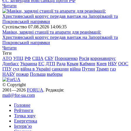
ЄС затвердив нові санкції проти РФ
Читати
Суспiльство
07.08.2026 14:06:35
Мавіки, зарядні станції та апарати для реанімації:
Християнський корпус передав вантаж на Запорізький та
Покровський напрямки
Читати
Теги
АТО
УПЦ
РФ
США
СБУ
Порошенко
Росія
коронавирус
Донбасс
Украина
ЕС
ДТП
Рада
Крым
Кабмин
Киев
НБУ
ООС
ГПУ
суд
війна в Україні
санкции
війна
Путин
Трамп
газ
НАБУ
пожар
Польша
выборы
© Copyright
2001—2026
FORUA
. Редакція:
mail@for-ua.com
Головне
Рейтинги
Точка зору
Енергетика
Інтерв’ю