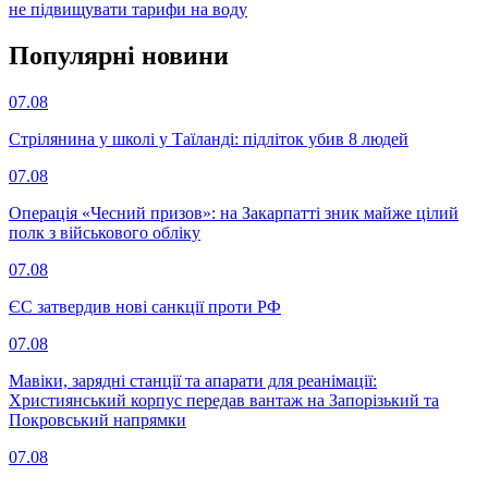
не підвищувати тарифи на воду
Популярнi новини
07.08
Стрілянина у школі у Таїланді: підліток убив 8 людей
07.08
Операція «Чесний призов»: на Закарпатті зник майже цілий
полк з військового обліку
07.08
ЄС затвердив нові санкції проти РФ
07.08
Мавіки, зарядні станції та апарати для реанімації:
Християнський корпус передав вантаж на Запорізький та
Покровський напрямки
07.08