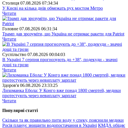
Столиця
07.08.2026 07:34:34
У Києві на кілька днів обмежать рух мостом Метро
Читати
Головне
07.08.2026 06:31:34
Трамп дав зрозуміти, що Україна не отримає ракети для Patriot
Читати
Суспiльство
07.08.2026 00:04:03
В Україні 7 серпня прогнозують до +38°, подекуди - значні
дощі та грози
Читати
Здоров'я
06.08.2026 23:33:25
Лихоманка Ебола: У Конго вже понад 1800 смертей, медики
протестують через невиплату зарплат
Читати
Популярнi статтi
Скільки та як правильно пити воду у спеку, пояснили медики
Росія планує знищити водопостачання в Україні
КМДА обіцяє