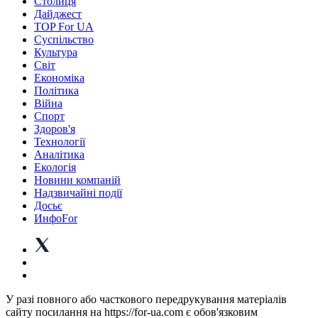
Столиця
Дайджест
TOP For UA
Суспiльство
Культура
Світ
Економіка
Політика
Війна
Спорт
Здоров'я
Технології
Аналітика
Екологія
Новини компаній
Надзвичайні події
Досьє
ИнфоFor
У разі повного або часткового передрукування матеріалів
сайту посилання на https://for-ua.com є обов'язковим