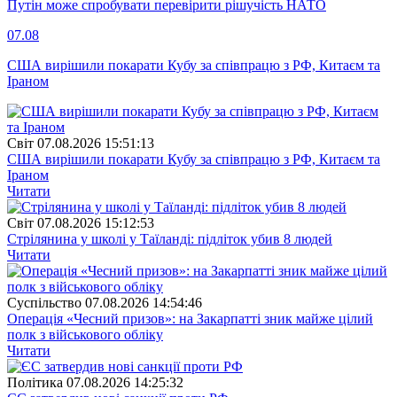
Путін може спробувати перевірити рішучість НАТО
07.08
США вирішили покарати Кубу за співпрацю з РФ, Китаєм та
Іраном
Свiт
07.08.2026 15:51:13
США вирішили покарати Кубу за співпрацю з РФ, Китаєм та
Іраном
Читати
Свiт
07.08.2026 15:12:53
Стрілянина у школі у Таїланді: підліток убив 8 людей
Читати
Суспiльство
07.08.2026 14:54:46
Операція «Чесний призов»: на Закарпатті зник майже цілий
полк з військового обліку
Читати
Полiтика
07.08.2026 14:25:32