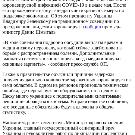
коронавирусной инфекцией COVID-19 в начале мая. После
его прохождения начнут внедрять антикризисные меры по
поддержке экономики. Об этом президенту Украины
Владимиру Зеленскому на традиционном совещании по
преодолению эпидемии коронавируса
сообщил
премьер-
министр Денис Шмыгаль.
«В ходе совещания подробно обсудили выплаты врачам и
медицинскому персоналу, который сейчас задействован в
борьбе с распространением болезни. Дополнительные
выплаты состоятся в конце апреля, когда медики получат
основные зарплаты», - сообщает пресс-служба ОП.
Также в правительстве объяснили причины задержки
получения данных о количестве зараженных коронавируса из
семи областей. В одном из регионов произошла техническая
ошибка, где перезагружали оборудование, но в целом на
Пасху много украинцев с подозрительными симптомами
решили не обращаться к врачам. В правительстве сообщили,
что все данные обязательно будут включены в общую
статистику.
Напомним, ранее заместитель Министра здравоохранения
Украины, главный государственный санитарный врач
Украины и руководитель работ по ликвидации последствий