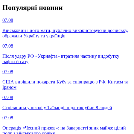
Популярнi новини
07.08
Військовий і його мати, публічно використовуючи російську,
ображали Україну та українців
07.08
Після удару РФ «Укрнафта» втратила частину видобутку
нафти й газу
07.08
США вирішили покарати Кубу за співпрацю з РФ, Китаєм та
Іраном
07.08
Стрілянина у школі у Таїланді: підліток убив 8 людей
07.08
Операція «Чесний призов»: на Закарпатті зник майже цілий
полк з військового обліку