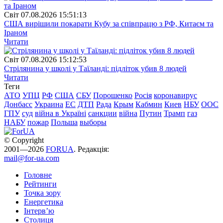
Свiт
07.08.2026 15:51:13
США вирішили покарати Кубу за співпрацю з РФ, Китаєм та
Іраном
Читати
Свiт
07.08.2026 15:12:53
Стрілянина у школі у Таїланді: підліток убив 8 людей
Читати
Теги
АТО
УПЦ
РФ
США
СБУ
Порошенко
Росія
коронавирус
Донбасс
Украина
ЕС
ДТП
Рада
Крым
Кабмин
Киев
НБУ
ООС
ГПУ
суд
війна в Україні
санкции
війна
Путин
Трамп
газ
НАБУ
пожар
Польша
выборы
© Copyright
2001—2026
FORUA
. Редакція:
mail@for-ua.com
Головне
Рейтинги
Точка зору
Енергетика
Інтерв’ю
Столиця