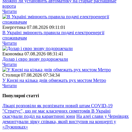
Можно ли установить автоматику на старые распашные
ворота
Читати
Енергетика
07.08.2026 09:11:01
В Україні змінюють правила подачі електроенергії
споживачам
Читати
Економіка
07.08.2026 08:31:41
Долар і євро знову подорожчали
Читати
Столиця
07.08.2026 07:34:34
У Києві на кілька днів обмежать рух мостом Метро
Читати
Популярнi статтi
Лікарі розповіли як розпізнати новий штам COVID-19
"Стратус", що не має класичних симптомів
В Україні
скасували поділ на карантинні зони
На алеї слави у Чернівцях
демонтували зірку співака, який виступив на концерті у
«Лужниках»