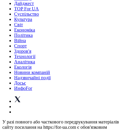
Дайджест
TOP For UA
Суспiльство
Культура
Світ
Економіка
Політика
Війна
Спорт
Здоров'я
Технології
Аналітика
Екологія
Новини компаній
Надзвичайні події
Досьє
ИнфоFor
У разі повного або часткового передрукування матеріалів
сайту посилання на https://for-ua.com є обов'язковим