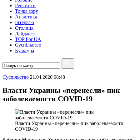
Рейтинги
Точка зору
Аналітика
Інтерв’ю
Столиця
Дайджест
TOP For UA
Суспiльство
Культура
Суспiльство
21.04.2020 08:48
Власти Украины «перенесли» пик
заболеваемости COVID-19
Власти Украины «перенесли» пик заболеваемости
COVID-19
Кабинет Министров Украины ожидает пика заболеваемости