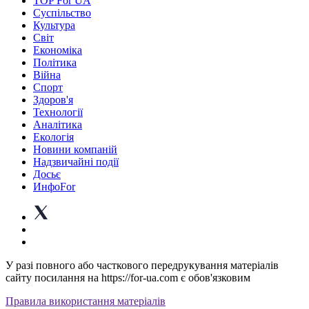
TOP For UA
Суспiльство
Культура
Світ
Економіка
Політика
Війна
Спорт
Здоров'я
Технології
Аналітика
Екологія
Новини компаній
Надзвичайні події
Досьє
ИнфоFor
У разі повного або часткового передрукування матеріалів
сайту посилання на https://for-ua.com є обов'язковим
Правила використання матеріалів