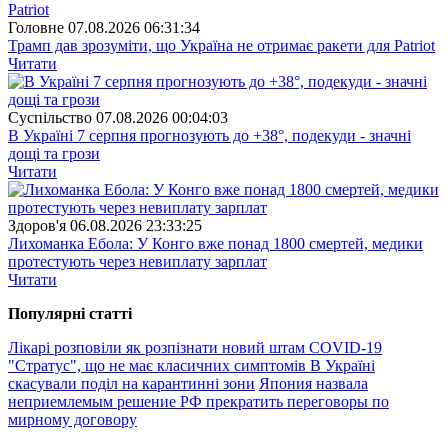
Головне
07.08.2026 06:31:34
Трамп дав зрозуміти, що Україна не отримає ракети для Patriot
Читати
Суспiльство
07.08.2026 00:04:03
В Україні 7 серпня прогнозують до +38°, подекуди - значні
дощі та грози
Читати
Здоров'я
06.08.2026 23:33:25
Лихоманка Ебола: У Конго вже понад 1800 смертей, медики
протестують через невиплату зарплат
Читати
Популярнi статтi
Лікарі розповіли як розпізнати новий штам COVID-19
"Стратус", що не має класичних симптомів
В Україні
скасували поділ на карантинні зони
Япония назвала
неприемлемым решение РФ прекратить переговоры по
мирному договору