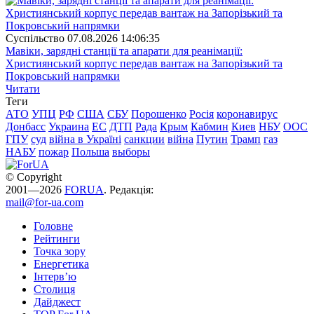
Суспiльство
07.08.2026 14:06:35
Мавіки, зарядні станції та апарати для реанімації:
Християнський корпус передав вантаж на Запорізький та
Покровський напрямки
Читати
Теги
АТО
УПЦ
РФ
США
СБУ
Порошенко
Росія
коронавирус
Донбасс
Украина
ЕС
ДТП
Рада
Крым
Кабмин
Киев
НБУ
ООС
ГПУ
суд
війна в Україні
санкции
війна
Путин
Трамп
газ
НАБУ
пожар
Польша
выборы
© Copyright
2001—2026
FORUA
. Редакція:
mail@for-ua.com
Головне
Рейтинги
Точка зору
Енергетика
Інтерв’ю
Столиця
Дайджест