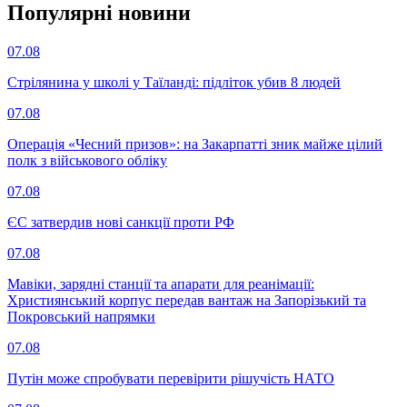
Популярнi новини
07.08
Стрілянина у школі у Таїланді: підліток убив 8 людей
07.08
Операція «Чесний призов»: на Закарпатті зник майже цілий
полк з військового обліку
07.08
ЄС затвердив нові санкції проти РФ
07.08
Мавіки, зарядні станції та апарати для реанімації:
Християнський корпус передав вантаж на Запорізький та
Покровський напрямки
07.08
Путін може спробувати перевірити рішучість НАТО