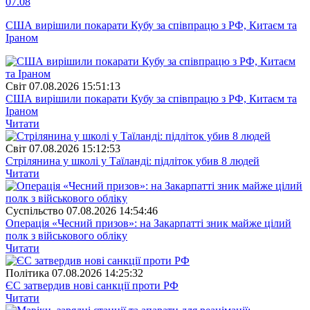
07.08
США вирішили покарати Кубу за співпрацю з РФ, Китаєм та
Іраном
Свiт
07.08.2026 15:51:13
США вирішили покарати Кубу за співпрацю з РФ, Китаєм та
Іраном
Читати
Свiт
07.08.2026 15:12:53
Стрілянина у школі у Таїланді: підліток убив 8 людей
Читати
Суспiльство
07.08.2026 14:54:46
Операція «Чесний призов»: на Закарпатті зник майже цілий
полк з військового обліку
Читати
Полiтика
07.08.2026 14:25:32
ЄС затвердив нові санкції проти РФ
Читати