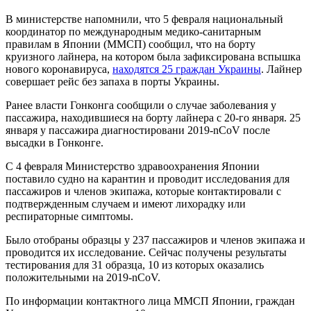
В министерстве напомнили, что 5 февраля национальный
координатор по международным медико-санитарным
правилам в Японии (ММСП) сообщил, что на борту
круизного лайнера, на котором была зафиксирована вспышка
нового коронавируса,
находятся 25 граждан Украины
. Лайнер
совершает рейс без запаха в порты Украины.
Ранее власти Гонконга сообщили о случае заболевания у
пассажира, находившиеся на борту лайнера с 20-го января. 25
января у пассажира диагностировани 2019-nCoV после
высадки в Гонконге.
С 4 февраля Министерство здравоохранения Японии
поставило судно на карантин и проводит исследования для
пассажиров и членов экипажа, которые контактировали с
подтвержденным случаем и имеют лихорадку или
респираторные симптомы.
Было отобраны образцы у 237 пассажиров и членов экипажа и
проводится их исследование. Сейчас получены результаты
тестирования для 31 образца, 10 из которых оказались
положительными на 2019-nCoV.
По информации контактного лица ММСП Японии, граждан