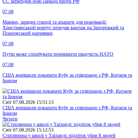
ЄС затвердив нові санкції проти РФ
07.08
Мавіки, зарядні станції та апарати для реанімації:
Християнський корпус передав вантаж на Запорізький та
Покровський напрямки
07.08
Путін може спробувати перевірити рішучість НАТО
07.08
США вирішили покарати Кубу за співпрацю з РФ, Китаєм та
Іраном
Свiт
07.08.2026 15:51:13
США вирішили покарати Кубу за співпрацю з РФ, Китаєм та
Іраном
Читати
Свiт
07.08.2026 15:12:53
Стрілянина у школі у Таїланді: підліток убив 8 людей