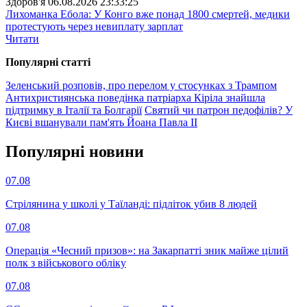
Здоров'я
06.08.2026 23:33:25
Лихоманка Ебола: У Конго вже понад 1800 смертей, медики
протестують через невиплату зарплат
Читати
Популярнi статтi
Зеленський розповів, про перелом у стосунках з Трампом
Антихристиянська поведінка патріарха Кіріла знайшла
підтримку в Італії та Болгарії
Святий чи патрон педофілів? У
Києві вшанували пам'ять Йоана Павла ІІ
Популярнi новини
07.08
Стрілянина у школі у Таїланді: підліток убив 8 людей
07.08
Операція «Чесний призов»: на Закарпатті зник майже цілий
полк з військового обліку
07.08