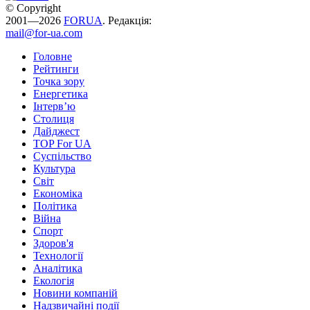
© Copyright
2001—2026
FORUA
. Редакція:
mail@for-ua.com
Головне
Рейтинги
Точка зору
Енергетика
Інтерв’ю
Столиця
Дайджест
TOP For UA
Суспiльство
Культура
Світ
Економіка
Політика
Війна
Спорт
Здоров'я
Технології
Аналітика
Екологія
Новини компаній
Надзвичайні події