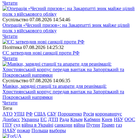
Читати
Суспiльство
07.08.2026 14:54:46
Операція «Чесний призов»: на Закарпатті зник майже цілий
полк з військового обліку
Читати
Полiтика
07.08.2026 14:25:32
ЄС затвердив нові санкції проти РФ
Читати
Суспiльство
07.08.2026 14:06:35
Мавіки, зарядні станції та апарати для реанімації:
Християнський корпус передав вантаж на Запорізький та
Покровський напрямки
Читати
Теги
АТО
УПЦ
РФ
США
СБУ
Порошенко
Росія
коронавирус
Донбасс
Украина
ЕС
ДТП
Рада
Крым
Кабмин
Киев
НБУ
ООС
ГПУ
суд
війна в Україні
санкции
війна
Путин
Трамп
газ
НАБУ
пожар
Польша
выборы