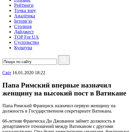
Рейтинги
Точка зору
Аналітика
Інтерв’ю
Столиця
Дайджест
TOP For UA
Суспiльство
Культура
Свiт
16.01.2020 18:22
Папа Римский впервые назначил
женщину на высокий пост в Ватикане
Папа Римский Франциск назначил первую женщину на
должность в Государственном секретариате Ватикана.
66-летняя Франческа Ди Джованни займет должность в
департаменте отношений между Ватиканом с другими
государствами. Она будет заместителем секретаря, фактически