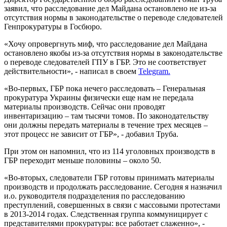
заявил, что расследование дел Майдана остановлено не из-за
отсутствия нормы в законодательстве о переводе следователей
Генпрокуратуры в Госбюро.
«Хочу опровергнуть миф, что расследование дел Майдана
остановлено якобы из-за отсутствия нормы в законодательстве
о переводе следователей ГПУ в ГБР. Это не соответствует
действительности», - написал в своем
Telegram.
«Во-первых, ГБР пока нечего расследовать – Генеральная
прокуратура Украины физически еще нам не передала
материалы производств. Сейчас они проводят
инвентаризацию – там тысячи томов. По законодательству
они должны передать материалы в течение трех месяцев –
этот процесс не зависит от ГБР», - добавил Труба.
При этом он напомнил, что из 114 уголовных производств в
ГБР переходит меньше половины – около 50.
«Во-вторых, следователи ГБР готовы принимать материалы
производств и продолжать расследование. Сегодня я назначил
и.о. руководителя подразделения по расследованию
преступлений, совершенных в связи с массовыми протестами
в 2013-2014 годах. Следственная группа коммуницирует с
представителями прокуратуры: все работает слаженно», -