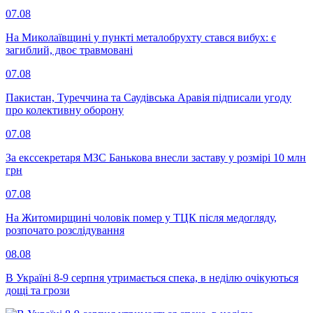
07.08
На Миколаївщині у пункті металобрухту стався вибух: є
загиблий, двоє травмовані
07.08
Пакистан, Туреччина та Саудівська Аравія підписали угоду
про колективну оборону
07.08
За екссекретаря МЗС Банькова внесли заставу у розмірі 10 млн
грн
07.08
На Житомирщині чоловік помер у ТЦК після медогляду,
розпочато розслідування
08.08
В Україні 8-9 серпня утримається спека, в неділю очікуються
дощі та грози