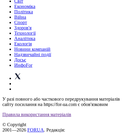
Світ
Економіка
Політика
Війна
Спорт
Здоров'я
Технології
Аналітика
Екологія
Новини компаній
Надзвичайні події
Досьє
ИнфоFor
У разі повного або часткового передрукування матеріалів
сайту посилання на https://for-ua.com є обов'язковим
Правила використання матеріалів
© Copyright
2001—2026
FORUA
. Редакція: