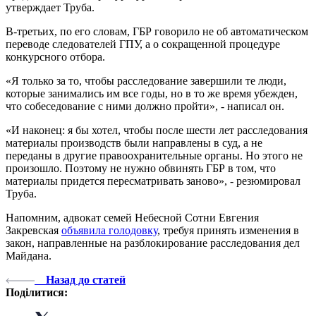
утверждает Труба.
В-третьих, по его словам, ГБР говорило не об автоматическом
переводе следователей ГПУ, а о сокращенной процедуре
конкурсного отбора.
«Я только за то, чтобы расследование завершили те люди,
которые занимались им все годы, но в то же время убежден,
что собеседование с ними должно пройти», - написал он.
«И наконец: я бы хотел, чтобы после шести лет расследования
материалы производств были направлены в суд, а не
переданы в другие правоохранительные органы. Но этого не
произошло. Поэтому не нужно обвинять ГБР в том, что
материалы придется пересматривать заново», - резюмировал
Труба.
Напомним, адвокат семей Небесной Сотни Евгения
Закревская
объявила голодовку
, требуя принять изменения в
закон, направленные на разблокирование расследования дел
Майдана.
Назад до статей
Поділитися: