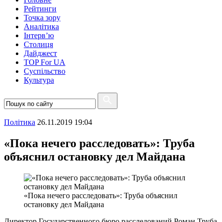
Рейтинги
Точка зору
Аналітика
Інтерв’ю
Столиця
Дайджест
TOP For UA
Суспiльство
Культура
Полiтика
26.11.2019 19:04
«Пока нечего расследовать»: Труба
объяснил остановку дел Майдана
«Пока нечего расследовать»: Труба объяснил
остановку дел Майдана
Директор Государственного бюро расследований Роман Труба