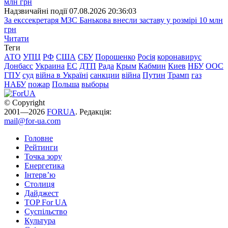
Надзвичайні події
07.08.2026 20:36:03
За екссекретаря МЗС Банькова внесли заставу у розмірі 10 млн
грн
Читати
Теги
АТО
УПЦ
РФ
США
СБУ
Порошенко
Росія
коронавирус
Донбасс
Украина
ЕС
ДТП
Рада
Крым
Кабмин
Киев
НБУ
ООС
ГПУ
суд
війна в Україні
санкции
війна
Путин
Трамп
газ
НАБУ
пожар
Польша
выборы
© Copyright
2001—2026
FORUA
. Редакція:
mail@for-ua.com
Головне
Рейтинги
Точка зору
Енергетика
Інтерв’ю
Столиця
Дайджест
TOP For UA
Суспiльство
Культура