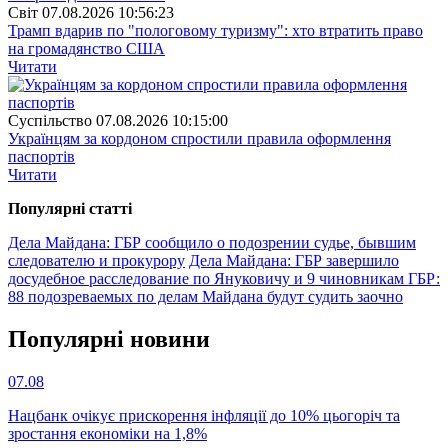
Свiт
07.08.2026 10:56:23
Трамп вдарив по "пологовому туризму": хто втратить право
на громадянство США
Читати
Суспiльство
07.08.2026 10:15:00
Українцям за кордоном спростили правила оформлення
паспортів
Читати
Популярнi статтi
Дела Майдана: ГБР сообщило о подозрении судье, бывшим
следователю и прокурору
Дела Майдана: ГБР завершило
досудебное расследование по Януковичу и 9 чиновникам
ГБР:
88 подозреваемых по делам Майдана будут судить заочно
Популярнi новини
07.08
Нацбанк очікує прискорення інфляції до 10% цьогоріч та
зростання економіки на 1,8%