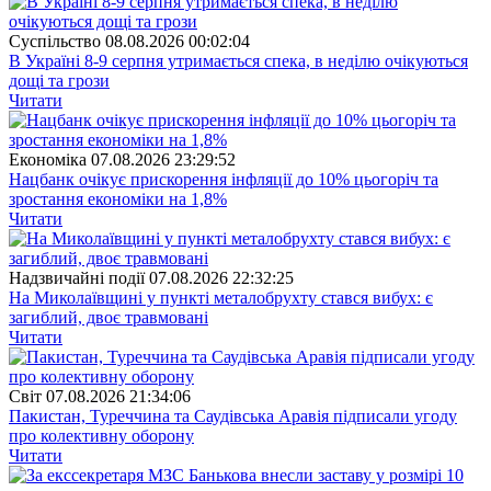
Суспiльство
08.08.2026 00:02:04
В Україні 8-9 серпня утримається спека, в неділю очікуються
дощі та грози
Читати
Економіка
07.08.2026 23:29:52
Нацбанк очікує прискорення інфляції до 10% цьогоріч та
зростання економіки на 1,8%
Читати
Надзвичайні події
07.08.2026 22:32:25
На Миколаївщині у пункті металобрухту стався вибух: є
загиблий, двоє травмовані
Читати
Свiт
07.08.2026 21:34:06
Пакистан, Туреччина та Саудівська Аравія підписали угоду
про колективну оборону
Читати