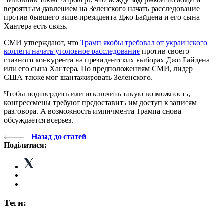
вероятным давлением на Зеленского начать расследование
против бывшего вице-президента Джо Байдена и его сына
Хантера есть связь.
СМИ утверждают, что
Трамп якобы требовал от украинского
коллеги начать уголовное расследование
против своего
главного конкурента на президентских выборах Джо Байдена
или его сына Хантера. По предположениям СМИ, лидер
США также мог шантажировать Зеленского.
Чтобы подтвердить или исключить такую ​​возможность,
конгрессмены требуют предоставить им доступ к записям
разговора. А возможность импичмента Трампа снова
обсуждается всерьез.
Назад до статей
Поділитися:
Теги: