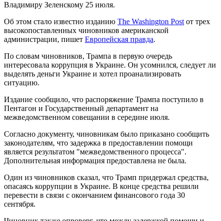
Владимиру Зеленскому 25 июля.
Об этом стало известно изданию
The Washington Post
от трех
высокопоставленных чиновников американской
администрации, пишет
Европейская правда
.
По словам чиновников, Трампа в первую очередь
интересовала коррупция в Украине. Он усомнился, следует ли
выделять деньги Украине и хотел проанализировать
ситуацию.
Издание сообщило, что распоряжение Трампа поступило в
Пентагон и Государственный департамент на
межведомственном совещании в середине июля.
Согласно документу, чиновникам было приказано сообщить
законодателям, что задержка в предоставлении помощи
является результатом "межведомственного процесса".
Дополнительная информация предоставлена не была.
Один из чиновников сказал, что Трамп придержал средства,
опасаясь коррупции в Украине. В конце средства решили
перевести в связи с окончанием финансового года 30
сентября.
Чиновник также опроверг, что между задержкой помощи и