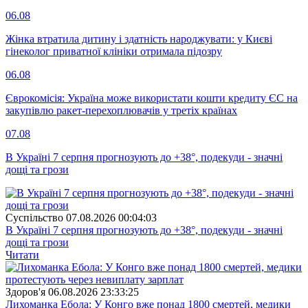
06.08
Жінка втратила дитину і здатність народжувати: у Києві
гінеколог приватної клініки отримала підозру
06.08
Єврокомісія: Україна може використати кошти кредиту ЄС на
закупівлю ракет-перехоплювачів у третіх країнах
07.08
В Україні 7 серпня прогнозують до +38°, подекуди - значні
дощі та грози
Суспiльство
07.08.2026 00:04:03
В Україні 7 серпня прогнозують до +38°, подекуди - значні
дощі та грози
Читати
Здоров'я
06.08.2026 23:33:25
Лихоманка Ебола: У Конго вже понад 1800 смертей, медики