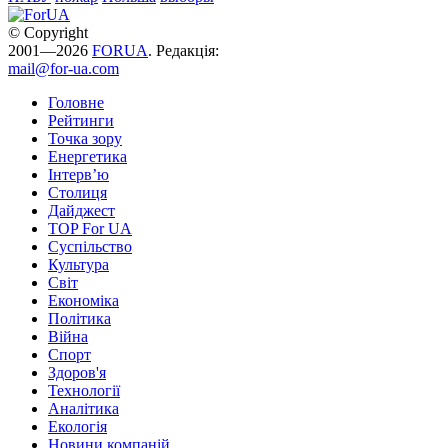
© Copyright
2001—2026
FORUA
. Редакція:
mail@for-ua.com
Головне
Рейтинги
Точка зору
Енергетика
Інтерв’ю
Столиця
Дайджест
TOP For UA
Суспiльство
Культура
Світ
Економіка
Політика
Війна
Спорт
Здоров'я
Технології
Аналітика
Екологія
Новини компаній