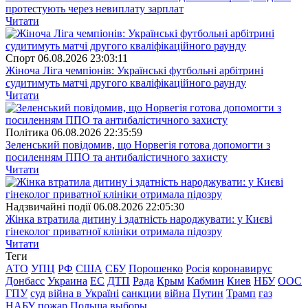
протестують через невиплату зарплат
Читати
Спорт
06.08.2026 23:03:11
Жіноча Ліга чемпіонів: Українські футбольні арбітрині
судитимуть матчі другого кваліфікаційного раунду
Читати
Полiтика
06.08.2026 22:35:59
Зеленський повідомив, що Норвегія готова допомогти з
посиленням ППО та антибалістичного захисту
Читати
Надзвичайні події
06.08.2026 22:05:30
Жінка втратила дитину і здатність народжувати: у Києві
гінеколог приватної клініки отримала підозру
Читати
Теги
АТО
УПЦ
РФ
США
СБУ
Порошенко
Росія
коронавирус
Донбасс
Украина
ЕС
ДТП
Рада
Крым
Кабмин
Киев
НБУ
ООС
ГПУ
суд
війна в Україні
санкции
війна
Путин
Трамп
газ
НАБУ
пожар
Польша
выборы