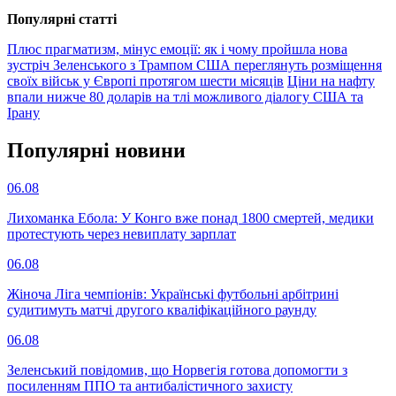
Популярнi статтi
Плюс прагматизм, мінус емоції: як і чому пройшла нова
зустріч Зеленського з Трампом
США переглянуть розміщення
своїх військ у Європі протягом шести місяців
Ціни на нафту
впали нижче 80 доларів на тлі можливого діалогу США та
Ірану
Популярнi новини
06.08
Лихоманка Ебола: У Конго вже понад 1800 смертей, медики
протестують через невиплату зарплат
06.08
Жіноча Ліга чемпіонів: Українські футбольні арбітрині
судитимуть матчі другого кваліфікаційного раунду
06.08
Зеленський повідомив, що Норвегія готова допомогти з
посиленням ППО та антибалістичного захисту