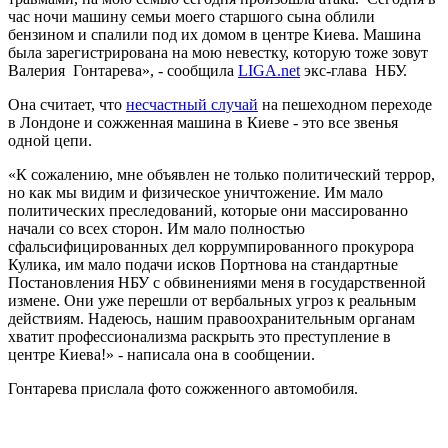
час ночи машину семьи моего старшого сына облили
бензином и спалили под их домом в центре Киева. Машина
была зарегистрирована на мою невестку, которую тоже зовут
Валерия Гонтарева», - сообщила
LIGA.net
экс-глава НБУ.
Она считает, что
несчастный случай
на пешеходном переходе
в Лондоне и сожженная машина в Киеве - это все звенья
одной цепи.
«К сожалению, мне объявлен не только политический террор,
но как мы видим и физическое уничтожение. Им мало
политических преследований, которые они массированно
начали со всех сторон. Им мало полностью
сфальсифицированных дел коррумпированного прокурора
Кулика, им мало подачи исков Портнова на стандартные
Постановления НБУ с обвинениями меня в государственной
измене. Они уже перешли от вербальных угроз к реальным
действиям. Надеюсь, нашим правоохранительным органам
хватит профессионализма раскрыть это преступление в
центре Киева!» - написала она в сообщении.
Гонтарева прислала фото сожженного автомобиля.