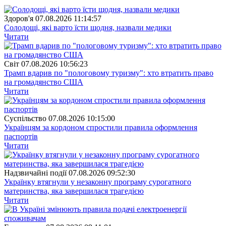
Здоров'я
07.08.2026 11:14:57
Солодощі, які варто їсти щодня, назвали медики
Читати
Свiт
07.08.2026 10:56:23
Трамп вдарив по "пологовому туризму": хто втратить право
на громадянство США
Читати
Суспiльство
07.08.2026 10:15:00
Українцям за кордоном спростили правила оформлення
паспортів
Читати
Надзвичайні події
07.08.2026 09:52:30
Українку втягнули у незаконну програму сурогатного
материнства, яка завершилася трагедією
Читати