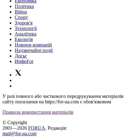
Економіка
Політика
Війна
Спорт
Здоров'я
Технології
Аналітика
Екологія
Новини компаній
Надзвичайні події
Досьє
ИнфоFor
У разі повного або часткового передрукування матеріалів
сайту посилання на https://for-ua.com є обов'язковим
Правила використання матеріалів
© Copyright
2001—2026
FORUA
. Редакція:
mail@for-ua.com