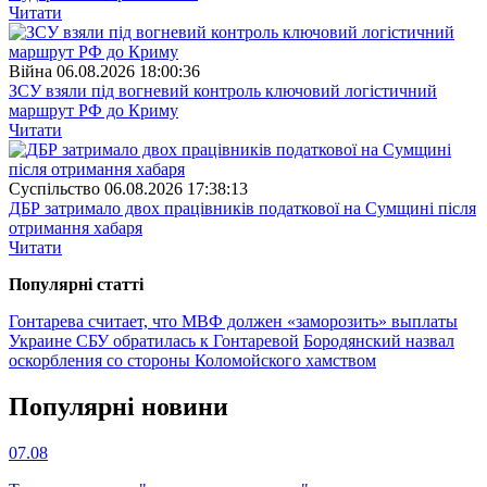
Читати
Війна
06.08.2026 18:00:36
ЗСУ взяли під вогневий контроль ключовий логістичний
маршрут РФ до Криму
Читати
Суспiльство
06.08.2026 17:38:13
ДБР затримало двох працівників податкової на Сумщині після
отримання хабаря
Читати
Популярнi статтi
Гонтарева считает, что МВФ должен «заморозить» выплаты
Украине
СБУ обратилась к Гонтаревой
Бородянский назвал
оскорбления со стороны Коломойского хамством
Популярнi новини
07.08