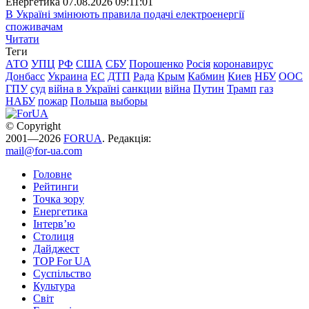
Енергетика
07.08.2026 09:11:01
В Україні змінюють правила подачі електроенергії
споживачам
Читати
Теги
АТО
УПЦ
РФ
США
СБУ
Порошенко
Росія
коронавирус
Донбасс
Украина
ЕС
ДТП
Рада
Крым
Кабмин
Киев
НБУ
ООС
ГПУ
суд
війна в Україні
санкции
війна
Путин
Трамп
газ
НАБУ
пожар
Польша
выборы
© Copyright
2001—2026
FORUA
. Редакція:
mail@for-ua.com
Головне
Рейтинги
Точка зору
Енергетика
Інтерв’ю
Столиця
Дайджест
TOP For UA
Суспiльство
Культура
Світ