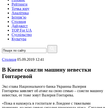
Рейтинги
Точка зору
Аналітика
Інтерв’ю
Столиця
Дайджест
TOP For UA
Суспiльство
Культура
Столиця
05.09.2019 12:41
В Киеве сожгли машину невестки
Гонтаревой
Экс-глава Национального банка Украины Валерия
Гонтарева заявляет об атаке на свою семью – сожгли машину
невестки, ее тоже зовут Валерия Гонтарева.
«Пока я нахожусь в госпитале в Лондоне с тяжелыми
травмами, на мою семью сегодня произошла атака. Сегодня в