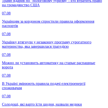
Трамп вдарив по "пологовому туризму": хто втратить право
на громадянство США
07.08
Українцям за кордоном спростили правила оформлення
паспортів
07.08
Українку втягнули у незаконну програму сурогатного
материнства, яка завершилася трагедією
07.08
Можно ли установить автоматику на старые распашные
ворота
07.08
В Україні змінюють правила подачі електроенергії
споживачам
07.08
Солодощі, які варто їсти щодня, назвали медики