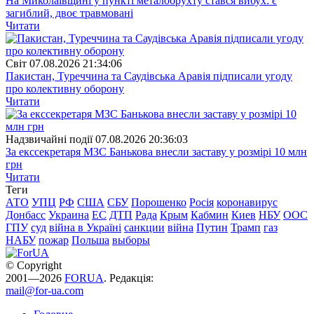
На Миколаївщині у пункті металобрухту стався вибух: є
загиблий, двоє травмовані
Читати
Свiт
07.08.2026 21:34:06
Пакистан, Туреччина та Саудівська Аравія підписали угоду
про колективну оборону
Читати
Надзвичайні події
07.08.2026 20:36:03
За екссекретаря МЗС Банькова внесли заставу у розмірі 10 млн
грн
Читати
Теги
АТО
УПЦ
РФ
США
СБУ
Порошенко
Росія
коронавирус
Донбасс
Украина
ЕС
ДТП
Рада
Крым
Кабмин
Киев
НБУ
ООС
ГПУ
суд
війна в Україні
санкции
війна
Путин
Трамп
газ
НАБУ
пожар
Польша
выборы
© Copyright
2001—2026
FORUA
. Редакція:
mail@for-ua.com