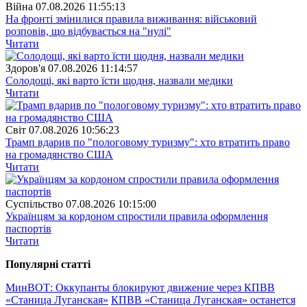
Війна
07.08.2026 11:55:13
На фронті змінилися правила виживання: військовий
розповів, що відбувається на "нулі"
Читати
Здоров'я
07.08.2026 11:14:57
Солодощі, які варто їсти щодня, назвали медики
Читати
Свiт
07.08.2026 10:56:23
Трамп вдарив по "пологовому туризму": хто втратить право
на громадянство США
Читати
Суспiльство
07.08.2026 10:15:00
Українцям за кордоном спростили правила оформлення
паспортів
Читати
Популярнi статтi
МинВОТ: Оккупанты блокируют движение через КПВВ
«Станица Луганская»
КПВВ «Станица Луганская» останется