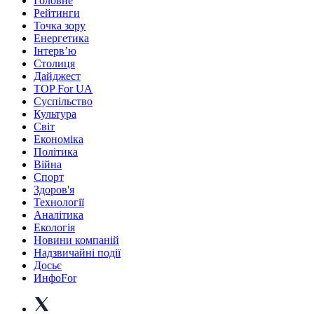
Головне
Рейтинги
Точка зору
Енергетика
Інтерв’ю
Столиця
Дайджест
TOP For UA
Суспiльство
Культура
Світ
Економіка
Політика
Війна
Спорт
Здоров'я
Технології
Аналітика
Екологія
Новини компаній
Надзвичайні події
Досьє
ИнфоFor