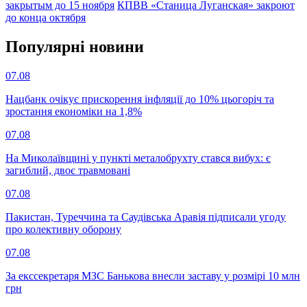
закрытым до 15 ноября
КПВВ «Станица Луганская» закроют
до конца октября
Популярнi новини
07.08
Нацбанк очікує прискорення інфляції до 10% цьогоріч та
зростання економіки на 1,8%
07.08
На Миколаївщині у пункті металобрухту стався вибух: є
загиблий, двоє травмовані
07.08
Пакистан, Туреччина та Саудівська Аравія підписали угоду
про колективну оборону
07.08
За екссекретаря МЗС Банькова внесли заставу у розмірі 10 млн
грн