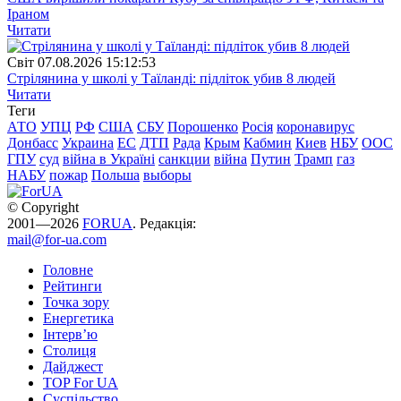
Іраном
Читати
Свiт
07.08.2026 15:12:53
Стрілянина у школі у Таїланді: підліток убив 8 людей
Читати
Теги
АТО
УПЦ
РФ
США
СБУ
Порошенко
Росія
коронавирус
Донбасс
Украина
ЕС
ДТП
Рада
Крым
Кабмин
Киев
НБУ
ООС
ГПУ
суд
війна в Україні
санкции
війна
Путин
Трамп
газ
НАБУ
пожар
Польша
выборы
© Copyright
2001—2026
FORUA
. Редакція:
mail@for-ua.com
Головне
Рейтинги
Точка зору
Енергетика
Інтерв’ю
Столиця
Дайджест
TOP For UA
Суспiльство