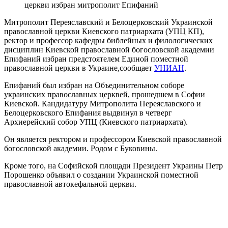
церкви избран митрополит Епифаний
Митрополит Переяславский и Белоцерковский Украинской
православной церкви Киевского патриархата (УПЦ КП),
ректор и профессор кафедры библейных и филологических
дисциплин Киевской православной богословской академии
Епифаний избран предстоятелем Единой поместной
православной церкви в Украине,сообщает
УНИАН
.
Епифаний был избран на Объединительном соборе
украинских православных церквей, прошедшем в Софии
Киевской. Кандидатуру Митрополита Переяславского и
Белоцерковского Епифания выдвинул в четверг
Архиерейский собор УПЦ (Киевского патриархата).
Он является ректором и профессором Киевской православной
богословской академии. Родом с Буковины.
Кроме того, на Софийской площади Президент Украины Петр
Порошенко объявил о создании Украинской поместной
православной автокефальной церкви.