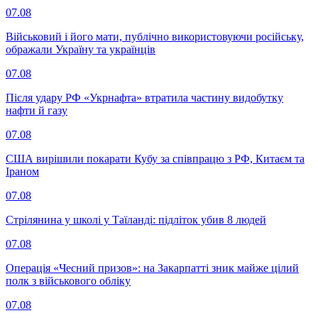
07.08
Військовий і його мати, публічно використовуючи російську,
ображали Україну та українців
07.08
Після удару РФ «Укрнафта» втратила частину видобутку
нафти й газу
07.08
США вирішили покарати Кубу за співпрацю з РФ, Китаєм та
Іраном
07.08
Стрілянина у школі у Таїланді: підліток убив 8 людей
07.08
Операція «Чесний призов»: на Закарпатті зник майже цілий
полк з військового обліку
07.08