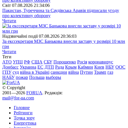
Свiт
07.08.2026 21:34:06
Пакистан, Туреччина та Саудівська Аравія підписали угоду
про колективну оборону
Читати
Надзвичайні події
07.08.2026 20:36:03
За екссекретаря МЗС Банькова внесли заставу у розмірі 10 млн
грн
Читати
Теги
АТО
УПЦ
РФ
США
СБУ
Порошенко
Росія
коронавирус
Донбасс
Украина
ЕС
ДТП
Рада
Крым
Кабмин
Киев
НБУ
ООС
ГПУ
суд
війна в Україні
санкции
війна
Путин
Трамп
газ
НАБУ
пожар
Польша
выборы
© Copyright
2001—2026
FORUA
. Редакція:
mail@for-ua.com
Головне
Рейтинги
Точка зору
Енергетика