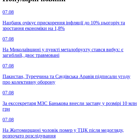
07.08
Нацбанк очікує прискорення інфляції до 10% цьогоріч та
зростання економіки на 1,8%
07.08
На Миколаївщині у пункті металобрухту стався вибух: є
загиблий, двоє травмовані
07.08
Пакистан, Туреччина та Саудівська Аравія підписали угоду
про колективну оборону
07.08
За екссекретаря МЗС Банькова внесли заставу у розмірі 10 млн
грн
07.08
На Житомирщині чоловік помер у ТЦК після медогляду,
розпочато розслідування