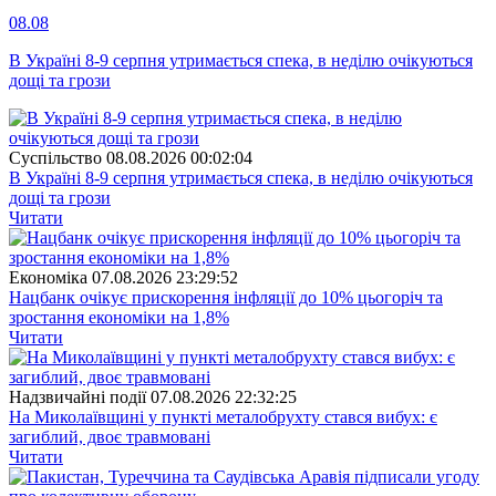
08.08
В Україні 8-9 серпня утримається спека, в неділю очікуються
дощі та грози
Суспiльство
08.08.2026 00:02:04
В Україні 8-9 серпня утримається спека, в неділю очікуються
дощі та грози
Читати
Економіка
07.08.2026 23:29:52
Нацбанк очікує прискорення інфляції до 10% цьогоріч та
зростання економіки на 1,8%
Читати
Надзвичайні події
07.08.2026 22:32:25
На Миколаївщині у пункті металобрухту стався вибух: є
загиблий, двоє травмовані
Читати