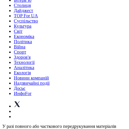
Інтерв’ю
Столиця
Дайджест
TOP For UA
Суспiльство
Культура
Світ
Економіка
Політика
Війна
Спорт
Здоров'я
Технології
Аналітика
Екологія
Новини компаній
Надзвичайні події
Досьє
ИнфоFor
У разі повного або часткового передрукування матеріалів