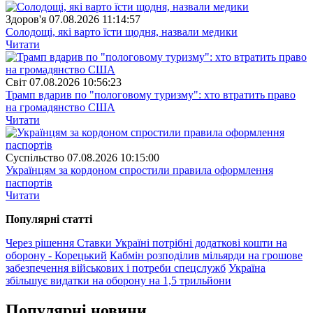
Здоров'я
07.08.2026 11:14:57
Солодощі, які варто їсти щодня, назвали медики
Читати
Свiт
07.08.2026 10:56:23
Трамп вдарив по "пологовому туризму": хто втратить право
на громадянство США
Читати
Суспiльство
07.08.2026 10:15:00
Українцям за кордоном спростили правила оформлення
паспортів
Читати
Популярнi статтi
Через рішення Ставки Україні потрібні додаткові кошти на
оборону - Корецький
Кабмін розподілив мільярди на грошове
забезпечення військових і потреби спецслужб
Україна
збільшує видатки на оборону на 1,5 трильйони
Популярнi новини